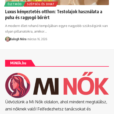
ÉLETMÓD
SZÉPSÉG ÉS DIVAT
Luxus kényeztetés otthon: Testolajok használata a
puha és ragyogó bőrért
A modern élet rohanó tempójában egyre nagyobb szükségünk van
olyan pillanatokra, amikor
…
Balogh Nóra
március 16, 2026
MiNők.hu
Üdvözlünk a Mi Nők oldalon, ahol mindent megtalálsz,
ami nőknek való! Felfedezhetsz tanácsokat és