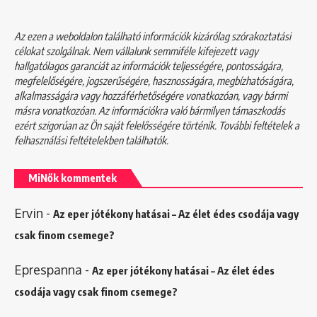
Az ezen a weboldalon található információk kizárólag szórakoztatási
célokat szolgálnak. Nem vállalunk semmiféle kifejezett vagy
hallgatólagos garanciát az információk teljességére, pontosságára,
megfelelőségére, jogszerűségére, hasznosságára, megbízhatóságára,
alkalmasságára vagy hozzáférhetőségére vonatkozóan, vagy bármi
másra vonatkozóan. Az információkra való bármilyen támaszkodás
ezért szigorúan az Ön saját felelősségére történik. További feltételek a
felhasználási feltételekben
találhatók.
MiNők kommentek
Ervin
-
Az eper jótékony hatásai – Az élet édes csodája vagy
csak finom csemege?
Eprespanna
-
Az eper jótékony hatásai – Az élet édes
csodája vagy csak finom csemege?