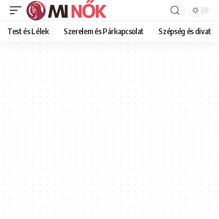
Test és Lélek
Szerelem és Párkapcsolat
Szépség és divat