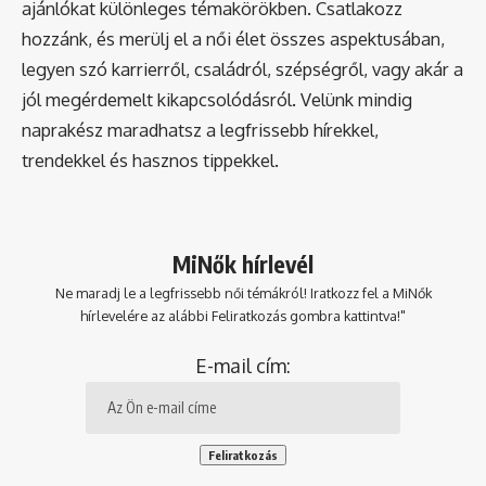
ajánlókat különleges témakörökben. Csatlakozz
hozzánk, és merülj el a női élet összes aspektusában,
legyen szó karrierről, családról, szépségről, vagy akár a
jól megérdemelt kikapcsolódásról. Velünk mindig
naprakész maradhatsz a legfrissebb hírekkel,
trendekkel és hasznos tippekkel.
MiNők hírlevél
Ne maradj le a legfrissebb női témákról! Iratkozz fel a MiNők
hírlevelére az alábbi Feliratkozás gombra kattintva!"
E-mail cím: