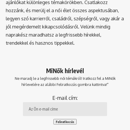
ajánlókat különleges témakörökben. Csatlakozz
hozzánk, és merülj el a női élet összes aspektusában,
legyen szó karrierről, családról, szépségről, vagy akár a
jól megérdemelt kikapcsolódásról. Velünk mindig
naprakész maradhatsz a legfrissebb hírekkel,
trendekkel és hasznos tippekkel.
MiNők hírlevél
Ne maradj le a legfrissebb női témákról! Iratkozz fel a MiNők
hírlevelére az alábbi Feliratkozás gombra kattintva!"
E-mail cím: