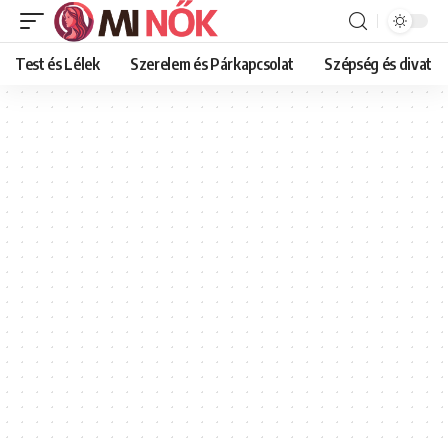
Test és Lélek
Szerelem és Párkapcsolat
Szépség és divat