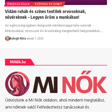
ÉRDEKESSÉGEK
SZÉPSÉG ÉS DIVAT
Vidám ruhák és színes textilek orvosoknak,
nővéreknek – Legyen öröm a munkában!
Az egészségügyben dolgozók mindennapjai tele vannak
kihívásokkal, stresszel és érzelmileg megterhelő helyzetekkel.
…
Balogh Nóra
január 1, 2026
MiNők.hu
Üdvözlünk a Mi Nők oldalon, ahol mindent megtalálsz,
ami nőknek való! Felfedezhetsz tanácsokat és