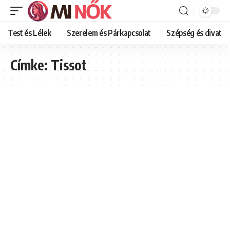
Test és Lélek
Szerelem és Párkapcsolat
Szépség és divat
Címke:
Tissot