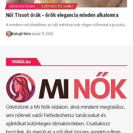
ÉRDEKESSÉGEK
SZÉPSÉG ÉS DIVAT
Női Tissot órák – örök elegancia minden alkalomra
A modern nő életében az idő mérése már régen túlmutat a puszta
…
Balogh Nóra
január 15, 2026
MiNők.hu
Üdvözlünk a Mi Nők oldalon, ahol mindent megtalálsz,
ami nőknek való! Felfedezhetsz tanácsokat és
ajánlókat különleges témakörökben. Csatlakozz
hozzánk, és merülj el a női élet összes aspektusában,