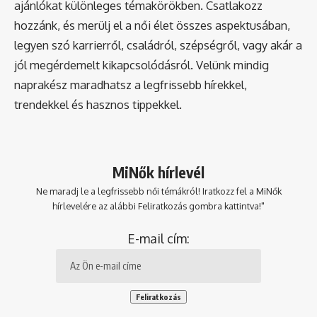
ajánlókat különleges témakörökben. Csatlakozz
hozzánk, és merülj el a női élet összes aspektusában,
legyen szó karrierről, családról, szépségről, vagy akár a
jól megérdemelt kikapcsolódásról. Velünk mindig
naprakész maradhatsz a legfrissebb hírekkel,
trendekkel és hasznos tippekkel.
MiNők hírlevél
Ne maradj le a legfrissebb női témákról! Iratkozz fel a MiNők
hírlevelére az alábbi Feliratkozás gombra kattintva!"
E-mail cím: