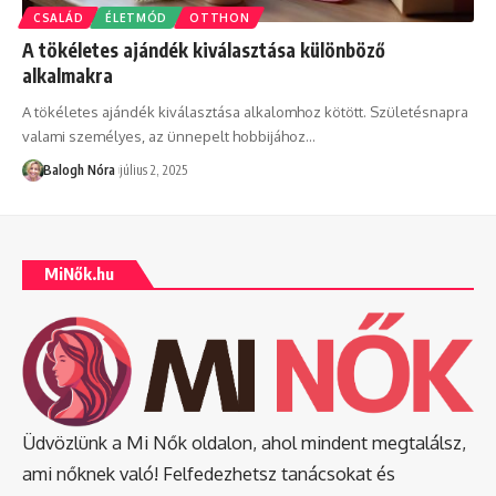
CSALÁD
ÉLETMÓD
OTTHON
A tökéletes ajándék kiválasztása különböző
alkalmakra
A tökéletes ajándék kiválasztása alkalomhoz kötött. Születésnapra
valami személyes, az ünnepelt hobbijához
…
Balogh Nóra
július 2, 2025
MiNők.hu
Üdvözlünk a Mi Nők oldalon, ahol mindent megtalálsz,
ami nőknek való! Felfedezhetsz tanácsokat és