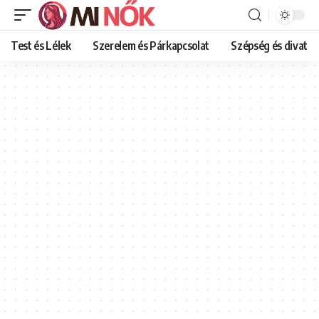
Test és Lélek
Szerelem és Párkapcsolat
Szépség és divat