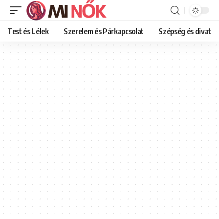
Test és Lélek
Szerelem és Párkapcsolat
Szépség és divat