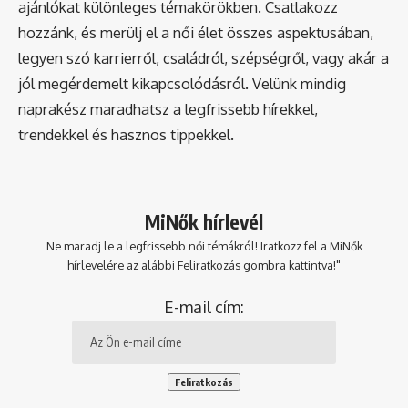
ajánlókat különleges témakörökben. Csatlakozz
hozzánk, és merülj el a női élet összes aspektusában,
legyen szó karrierről, családról, szépségről, vagy akár a
jól megérdemelt kikapcsolódásról. Velünk mindig
naprakész maradhatsz a legfrissebb hírekkel,
trendekkel és hasznos tippekkel.
MiNők hírlevél
Ne maradj le a legfrissebb női témákról! Iratkozz fel a MiNők
hírlevelére az alábbi Feliratkozás gombra kattintva!"
E-mail cím: