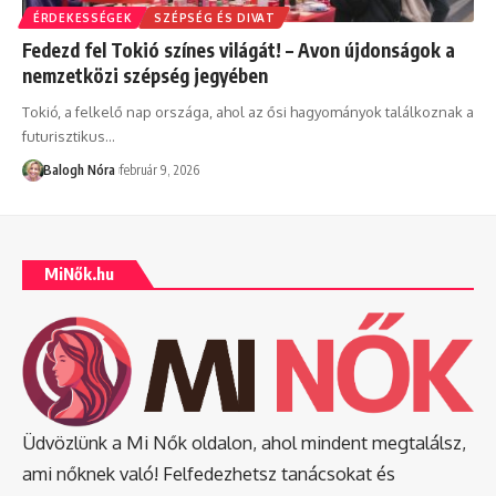
ÉRDEKESSÉGEK
SZÉPSÉG ÉS DIVAT
Fedezd fel Tokió színes világát! – Avon újdonságok a
nemzetközi szépség jegyében
Tokió, a felkelő nap országa, ahol az ősi hagyományok találkoznak a
futurisztikus
…
Balogh Nóra
február 9, 2026
MiNők.hu
Üdvözlünk a Mi Nők oldalon, ahol mindent megtalálsz,
ami nőknek való! Felfedezhetsz tanácsokat és