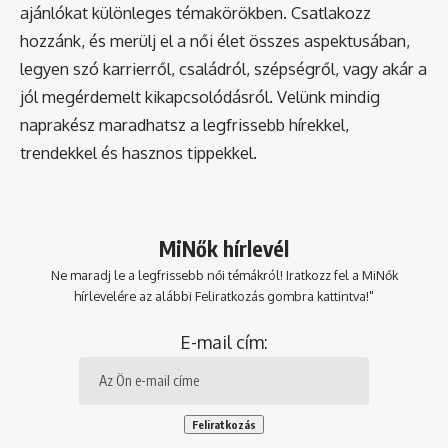
ajánlókat különleges témakörökben. Csatlakozz
hozzánk, és merülj el a női élet összes aspektusában,
legyen szó karrierről, családról, szépségről, vagy akár a
jól megérdemelt kikapcsolódásról. Velünk mindig
naprakész maradhatsz a legfrissebb hírekkel,
trendekkel és hasznos tippekkel.
MiNők hírlevél
Ne maradj le a legfrissebb női témákról! Iratkozz fel a MiNők
hírlevelére az alábbi Feliratkozás gombra kattintva!"
E-mail cím: