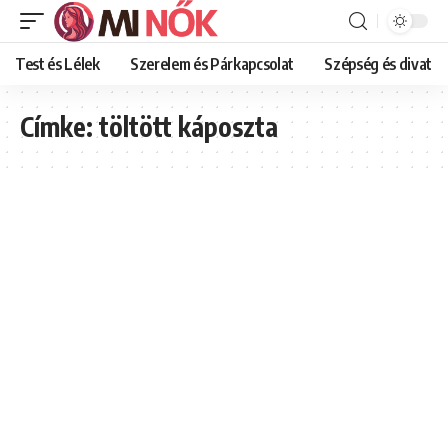
Test és Lélek
Szerelem és Párkapcsolat
Szépség és divat
Címke:
töltött káposzta