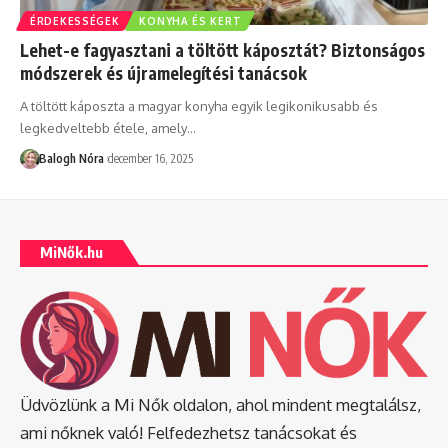
ÉRDEKESSÉGEK
KONYHA ÉS KERT
Lehet-e fagyasztani a töltött káposztát? Biztonságos
módszerek és újramelegítési tanácsok
A töltött káposzta a magyar konyha egyik legikonikusabb és
legkedveltebb étele, amely
…
Balogh Nóra
december 16, 2025
MiNők.hu
Üdvözlünk a Mi Nők oldalon, ahol mindent megtalálsz,
ami nőknek való! Felfedezhetsz tanácsokat és