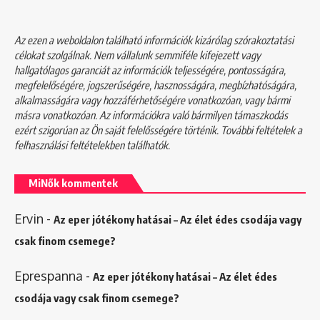
Az ezen a weboldalon található információk kizárólag szórakoztatási
célokat szolgálnak. Nem vállalunk semmiféle kifejezett vagy
hallgatólagos garanciát az információk teljességére, pontosságára,
megfelelőségére, jogszerűségére, hasznosságára, megbízhatóságára,
alkalmasságára vagy hozzáférhetőségére vonatkozóan, vagy bármi
másra vonatkozóan. Az információkra való bármilyen támaszkodás
ezért szigorúan az Ön saját felelősségére történik. További feltételek a
felhasználási feltételekben
találhatók.
MiNők kommentek
Ervin
-
Az eper jótékony hatásai – Az élet édes csodája vagy
csak finom csemege?
Eprespanna
-
Az eper jótékony hatásai – Az élet édes
csodája vagy csak finom csemege?