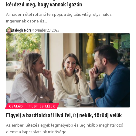
kérdezd meg, hogy vannak igazán
A modern élet rohanó tempója, a digitális világ folyamatos
ingereinek özöne és
…
Balogh Nóra
november 23, 2025
CSALÁD
TEST ÉS LÉLEK
Figyelj a barátaidra! Hívd fel, írj nekik, törődj velük
Az emberi létezés egyik legmélyebb és leginkább meghatározó
eleme a kapcsolataink minősége.
…