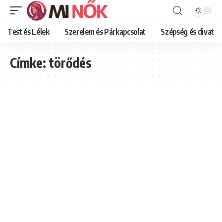
Test és Lélek
Szerelem és Párkapcsolat
Szépség és divat
Címke:
törődés