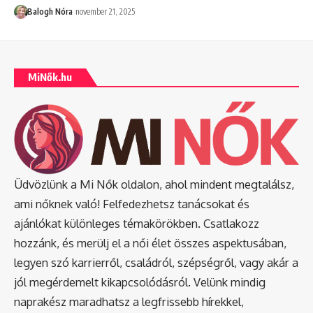
Balogh Nóra
november 21, 2025
MiNők.hu
Üdvözlünk a Mi Nők oldalon, ahol mindent megtalálsz,
ami nőknek való! Felfedezhetsz tanácsokat és
ajánlókat különleges témakörökben. Csatlakozz
hozzánk, és merülj el a női élet összes aspektusában,
legyen szó karrierről, családról, szépségről, vagy akár a
jól megérdemelt kikapcsolódásról. Velünk mindig
naprakész maradhatsz a legfrissebb hírekkel,