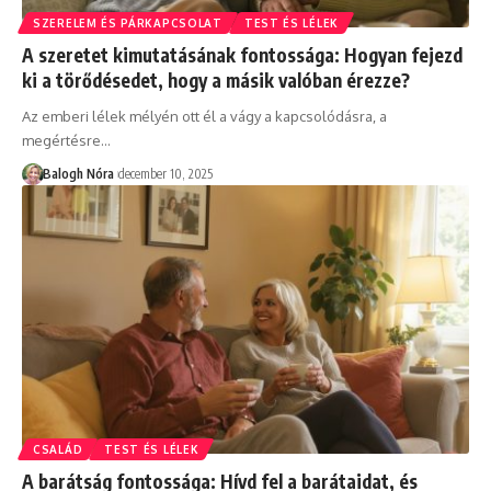
SZERELEM ÉS PÁRKAPCSOLAT
TEST ÉS LÉLEK
A szeretet kimutatásának fontossága: Hogyan fejezd
ki a törődésedet, hogy a másik valóban érezze?
Az emberi lélek mélyén ott él a vágy a kapcsolódásra, a
megértésre
…
Balogh Nóra
december 10, 2025
CSALÁD
TEST ÉS LÉLEK
A barátság fontossága: Hívd fel a barátaidat, és