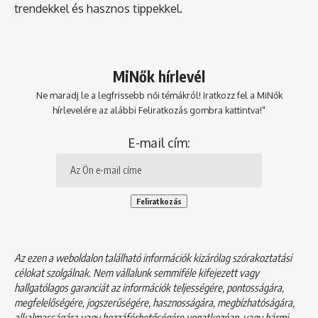
trendekkel és hasznos tippekkel.
MiNők hírlevél
Ne maradj le a legfrissebb női témákról! Iratkozz fel a MiNők
hírlevelére az alábbi Feliratkozás gombra kattintva!"
E-mail cím:
Az ezen a weboldalon található információk kizárólag szórakoztatási
célokat szolgálnak. Nem vállalunk semmiféle kifejezett vagy
hallgatólagos garanciát az információk teljességére, pontosságára,
megfelelőségére, jogszerűségére, hasznosságára, megbízhatóságára,
alkalmasságára vagy hozzáférhetőségére vonatkozóan, vagy bármi