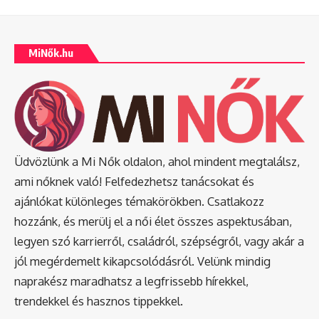
MiNők.hu
Üdvözlünk a Mi Nők oldalon, ahol mindent megtalálsz,
ami nőknek való! Felfedezhetsz tanácsokat és
ajánlókat különleges témakörökben. Csatlakozz
hozzánk, és merülj el a női élet összes aspektusában,
legyen szó karrierről, családról, szépségről, vagy akár a
jól megérdemelt kikapcsolódásról. Velünk mindig
naprakész maradhatsz a legfrissebb hírekkel,
trendekkel és hasznos tippekkel.