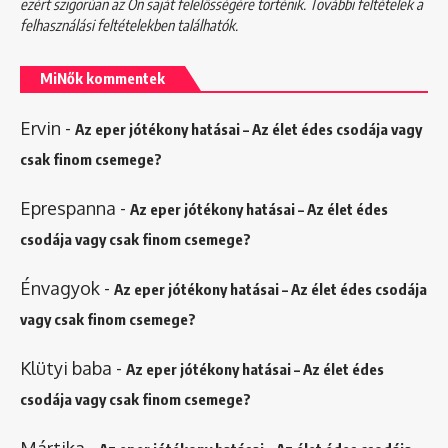
ezért szigorúan az Ön saját felelősségére történik. További feltételek a
felhasználási feltételekben
találhatók.
MiNők kommentek
Ervin
-
Az eper jótékony hatásai – Az élet édes csodája vagy
csak finom csemege?
Eprespanna
-
Az eper jótékony hatásai – Az élet édes
csodája vagy csak finom csemege?
Énvagyok
-
Az eper jótékony hatásai – Az élet édes csodája
vagy csak finom csemege?
Klütyi baba
-
Az eper jótékony hatásai – Az élet édes
csodája vagy csak finom csemege?