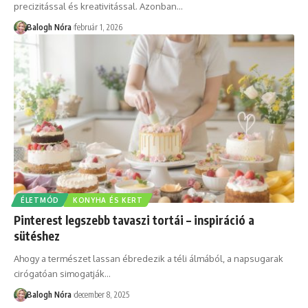
precizitással és kreativitással. Azonban
…
Balogh Nóra
február 1, 2026
ÉLETMÓD
KONYHA ÉS KERT
Pinterest legszebb tavaszi tortái – inspiráció a
sütéshez
Ahogy a természet lassan ébredezik a téli álmából, a napsugarak
cirógatóan simogatják
…
Balogh Nóra
december 8, 2025