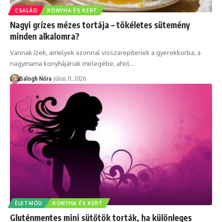
CSALÁD
KONYHA ÉS KERT
Nagyi grízes mézes tortája – tökéletes sütemény
minden alkalomra?
Vannak ízek, amelyek azonnal visszarepítenek a gyerekkorba, a
nagymama konyhájának melegébe, ahol
…
Balogh Nóra
július 11, 2026
ÉLETMÓD
KONYHA ÉS KERT
Gluténmentes mini sütőtök torták, ha különleges