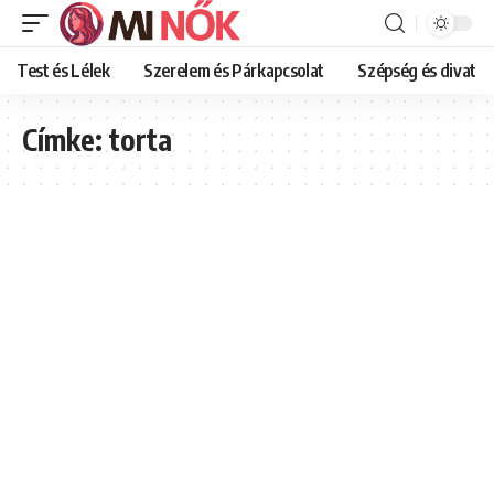
Test és Lélek
Szerelem és Párkapcsolat
Szépség és divat
Címke:
torta