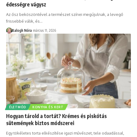
édességre vágysz
Az ősz beköszöntével a természet színei megújulnak, a levegő
frissebbé válik, és
…
Balogh Nóra
március 11, 2026
ÉLETMÓD
KONYHA ÉS KERT
Hogyan tárold a tortát? Krémes és piskótás
sütemények biztos módszerei
Egy tökéletes torta elkészítése igazi művészet, tele odaadással,