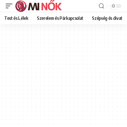
Test és Lélek
Szerelem és Párkapcsolat
Szépség és divat