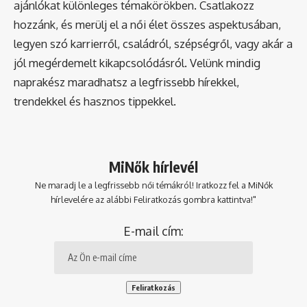
ajánlókat különleges témakörökben. Csatlakozz
hozzánk, és merülj el a női élet összes aspektusában,
legyen szó karrierről, családról, szépségről, vagy akár a
jól megérdemelt kikapcsolódásról. Velünk mindig
naprakész maradhatsz a legfrissebb hírekkel,
trendekkel és hasznos tippekkel.
MiNők hírlevél
Ne maradj le a legfrissebb női témákról! Iratkozz fel a MiNők
hírlevelére az alábbi Feliratkozás gombra kattintva!"
E-mail cím: