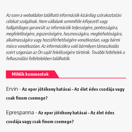
Az ezen a weboldalon található információk kizárólag szórakoztatási
célokat szolgálnak. Nem vállalunk semmiféle kifejezett vagy
hallgatólagos garanciát az információk teljességére, pontosságára,
megfelelőségére, jogszerűségére, hasznosságára, megbízhatóságára,
alkalmasságára vagy hozzáférhetőségére vonatkozóan, vagy bármi
másra vonatkozóan. Az információkra való bármilyen támaszkodás
ezért szigorúan az Ön saját felelősségére történik. További feltételek a
felhasználási feltételekben
találhatók.
MiNők kommentek
Ervin
-
Az eper jótékony hatásai – Az élet édes csodája vagy
csak finom csemege?
Eprespanna
-
Az eper jótékony hatásai – Az élet édes
csodája vagy csak finom csemege?