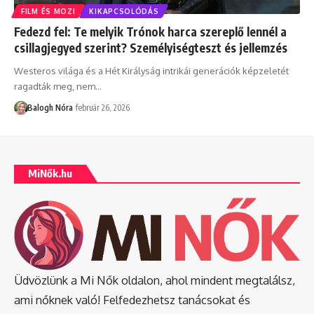
FILM ÉS MOZI
KIKAPCSOLÓDÁS
Fedezd fel: Te melyik Trónok harca szereplő lennél a
csillagjegyed szerint? Személyiségteszt és jellemzés
Westeros világa és a Hét Királyság intrikái generációk képzeletét
ragadták meg, nem
…
Balogh Nóra
február 26, 2026
MiNők.hu
Üdvözlünk a Mi Nők oldalon, ahol mindent megtalálsz,
ami nőknek való! Felfedezhetsz tanácsokat és