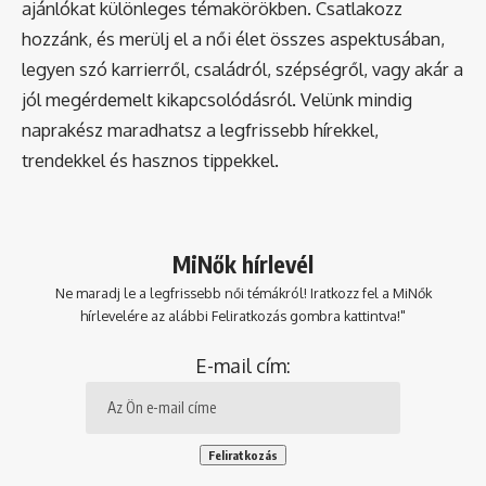
ajánlókat különleges témakörökben. Csatlakozz
hozzánk, és merülj el a női élet összes aspektusában,
legyen szó karrierről, családról, szépségről, vagy akár a
jól megérdemelt kikapcsolódásról. Velünk mindig
naprakész maradhatsz a legfrissebb hírekkel,
trendekkel és hasznos tippekkel.
MiNők hírlevél
Ne maradj le a legfrissebb női témákról! Iratkozz fel a MiNők
hírlevelére az alábbi Feliratkozás gombra kattintva!"
E-mail cím: