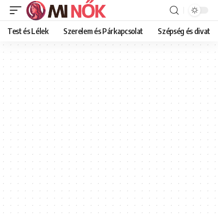
Test és Lélek
Szerelem és Párkapcsolat
Szépség és divat