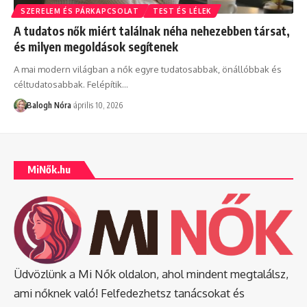
SZERELEM ÉS PÁRKAPCSOLAT
TEST ÉS LÉLEK
A tudatos nők miért találnak néha nehezebben társat,
és milyen megoldások segítenek
A mai modern világban a nők egyre tudatosabbak, önállóbbak és
céltudatosabbak. Felépítik
…
Balogh Nóra
április 10, 2026
MiNők.hu
Üdvözlünk a Mi Nők oldalon, ahol mindent megtalálsz,
ami nőknek való! Felfedezhetsz tanácsokat és