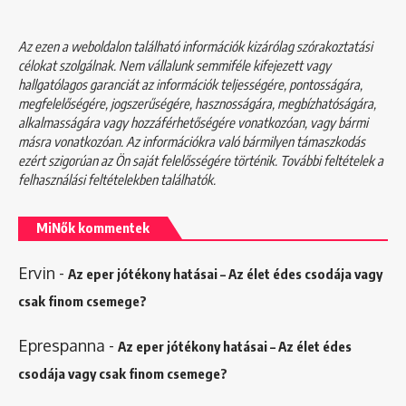
Az ezen a weboldalon található információk kizárólag szórakoztatási
célokat szolgálnak. Nem vállalunk semmiféle kifejezett vagy
hallgatólagos garanciát az információk teljességére, pontosságára,
megfelelőségére, jogszerűségére, hasznosságára, megbízhatóságára,
alkalmasságára vagy hozzáférhetőségére vonatkozóan, vagy bármi
másra vonatkozóan. Az információkra való bármilyen támaszkodás
ezért szigorúan az Ön saját felelősségére történik. További feltételek a
felhasználási feltételekben
találhatók.
MiNők kommentek
Ervin
-
Az eper jótékony hatásai – Az élet édes csodája vagy
csak finom csemege?
Eprespanna
-
Az eper jótékony hatásai – Az élet édes
csodája vagy csak finom csemege?