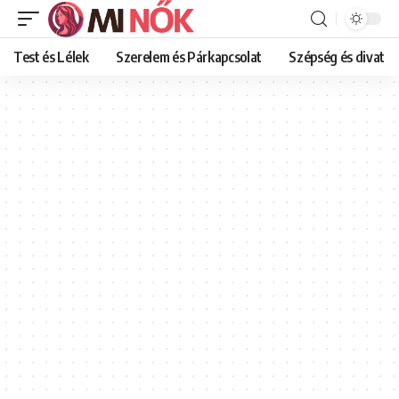
Test és Lélek
Szerelem és Párkapcsolat
Szépség és divat