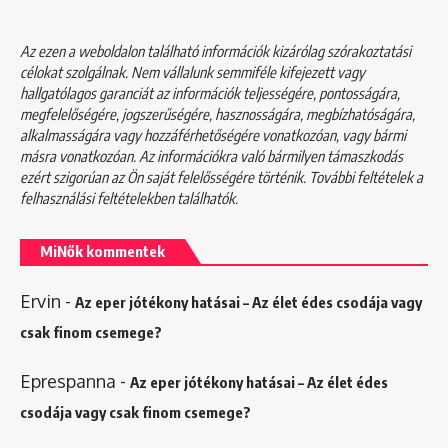
Az ezen a weboldalon található információk kizárólag szórakoztatási
célokat szolgálnak. Nem vállalunk semmiféle kifejezett vagy
hallgatólagos garanciát az információk teljességére, pontosságára,
megfelelőségére, jogszerűségére, hasznosságára, megbízhatóságára,
alkalmasságára vagy hozzáférhetőségére vonatkozóan, vagy bármi
másra vonatkozóan. Az információkra való bármilyen támaszkodás
ezért szigorúan az Ön saját felelősségére történik. További feltételek a
felhasználási feltételekben
találhatók.
MiNők kommentek
Ervin
-
Az eper jótékony hatásai – Az élet édes csodája vagy
csak finom csemege?
Eprespanna
-
Az eper jótékony hatásai – Az élet édes
csodája vagy csak finom csemege?