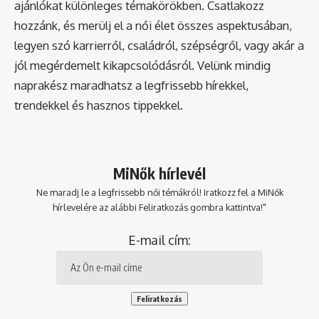
ajánlókat különleges témakörökben. Csatlakozz
hozzánk, és merülj el a női élet összes aspektusában,
legyen szó karrierről, családról, szépségről, vagy akár a
jól megérdemelt kikapcsolódásról. Velünk mindig
naprakész maradhatsz a legfrissebb hírekkel,
trendekkel és hasznos tippekkel.
MiNők hírlevél
Ne maradj le a legfrissebb női témákról! Iratkozz fel a MiNők
hírlevelére az alábbi Feliratkozás gombra kattintva!"
E-mail cím: