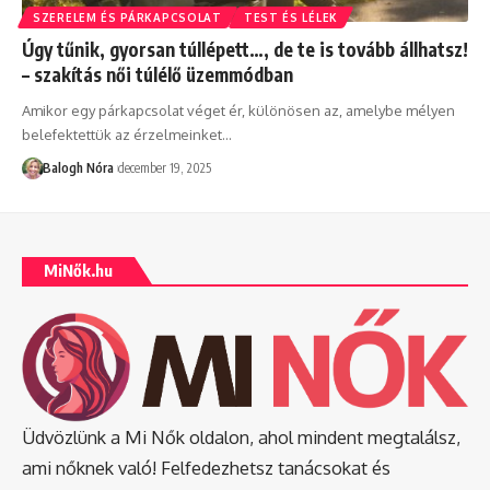
SZERELEM ÉS PÁRKAPCSOLAT
TEST ÉS LÉLEK
Úgy tűnik, gyorsan túllépett…, de te is tovább állhatsz!
– szakítás női túlélő üzemmódban
Amikor egy párkapcsolat véget ér, különösen az, amelybe mélyen
belefektettük az érzelmeinket
…
Balogh Nóra
december 19, 2025
MiNők.hu
Üdvözlünk a Mi Nők oldalon, ahol mindent megtalálsz,
ami nőknek való! Felfedezhetsz tanácsokat és