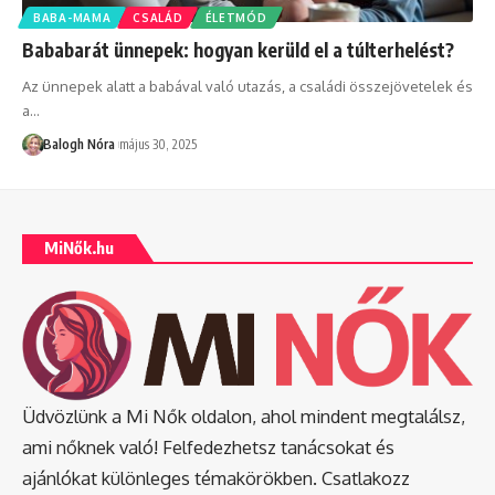
BABA-MAMA
CSALÁD
ÉLETMÓD
Bababarát ünnepek: hogyan kerüld el a túlterhelést?
Az ünnepek alatt a babával való utazás, a családi összejövetelek és
a
…
Balogh Nóra
május 30, 2025
MiNők.hu
Üdvözlünk a Mi Nők oldalon, ahol mindent megtalálsz,
ami nőknek való! Felfedezhetsz tanácsokat és
ajánlókat különleges témakörökben. Csatlakozz