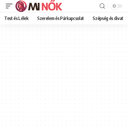
Test és Lélek
Szerelem és Párkapcsolat
Szépség és divat