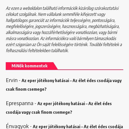
Az ezen a weboldalon található információk kizárólag szórakoztatási
célokat szolgálnak. Nem vállalunk semmiféle kifejezett vagy
hallgatólagos garanciát az információk teljességére, pontosságára,
megfelelőségére, jogszerűségére, hasznosságára, megbízhatóságára,
alkalmasságára vagy hozzáférhetőségére vonatkozóan, vagy bármi
másra vonatkozóan. Az információkra való bármilyen támaszkodás
ezért szigorúan az Ön saját felelősségére történik. További feltételek a
felhasználási feltételekben
találhatók.
MiNők kommentek
Ervin
-
Az eper jótékony hatásai – Az élet édes csodája vagy
csak finom csemege?
Eprespanna
-
Az eper jótékony hatásai – Az élet édes
csodája vagy csak finom csemege?
Énvagyok
-
Az eper jótékony hatásai – Az élet édes csodája