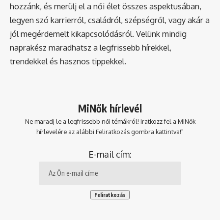
hozzánk, és merülj el a női élet összes aspektusában,
legyen szó karrierről, családról, szépségről, vagy akár a
jól megérdemelt kikapcsolódásról. Velünk mindig
naprakész maradhatsz a legfrissebb hírekkel,
trendekkel és hasznos tippekkel.
MiNők hírlevél
Ne maradj le a legfrissebb női témákról! Iratkozz fel a MiNők
hírlevelére az alábbi Feliratkozás gombra kattintva!"
E-mail cím: