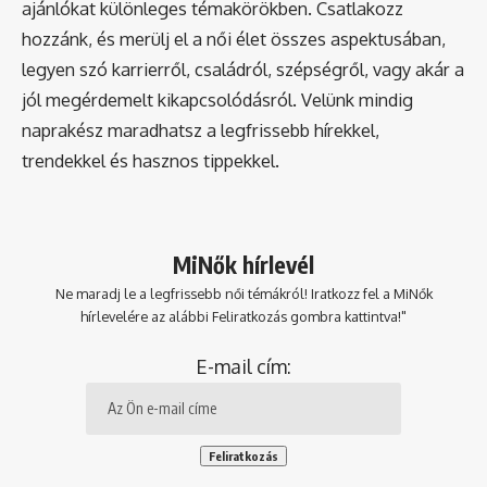
ajánlókat különleges témakörökben. Csatlakozz
hozzánk, és merülj el a női élet összes aspektusában,
legyen szó karrierről, családról, szépségről, vagy akár a
jól megérdemelt kikapcsolódásról. Velünk mindig
naprakész maradhatsz a legfrissebb hírekkel,
trendekkel és hasznos tippekkel.
MiNők hírlevél
Ne maradj le a legfrissebb női témákról! Iratkozz fel a MiNők
hírlevelére az alábbi Feliratkozás gombra kattintva!"
E-mail cím: