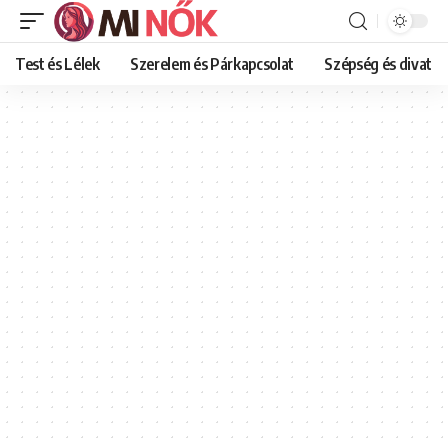
Test és Lélek
Szerelem és Párkapcsolat
Szépség és divat