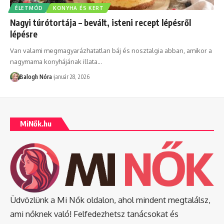
ÉLETMÓD
KONYHA ÉS KERT
Nagyi túrótortája – bevált, isteni recept lépésről
lépésre
Van valami megmagyarázhatatlan báj és nosztalgia abban, amikor a
nagymama konyhájának illata
…
Balogh Nóra
január 28, 2026
MiNők.hu
Üdvözlünk a Mi Nők oldalon, ahol mindent megtalálsz,
ami nőknek való! Felfedezhetsz tanácsokat és