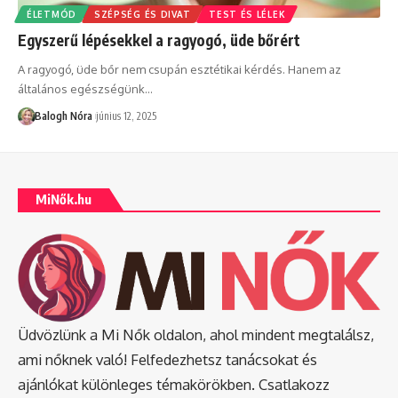
ÉLETMÓD
SZÉPSÉG ÉS DIVAT
TEST ÉS LÉLEK
Egyszerű lépésekkel a ragyogó, üde bőrért
A ragyogó, üde bőr nem csupán esztétikai kérdés. Hanem az
általános egészségünk
…
Balogh Nóra
június 12, 2025
MiNők.hu
Üdvözlünk a Mi Nők oldalon, ahol mindent megtalálsz,
ami nőknek való! Felfedezhetsz tanácsokat és
ajánlókat különleges témakörökben. Csatlakozz