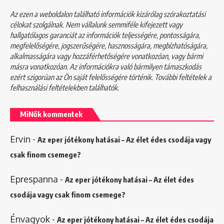
Az ezen a weboldalon található információk kizárólag szórakoztatási
célokat szolgálnak. Nem vállalunk semmiféle kifejezett vagy
hallgatólagos garanciát az információk teljességére, pontosságára,
megfelelőségére, jogszerűségére, hasznosságára, megbízhatóságára,
alkalmasságára vagy hozzáférhetőségére vonatkozóan, vagy bármi
másra vonatkozóan. Az információkra való bármilyen támaszkodás
ezért szigorúan az Ön saját felelősségére történik. További feltételek a
felhasználási feltételekben
találhatók.
MiNők kommentek
Ervin
-
Az eper jótékony hatásai – Az élet édes csodája vagy
csak finom csemege?
Eprespanna
-
Az eper jótékony hatásai – Az élet édes
csodája vagy csak finom csemege?
Énvagyok
-
Az eper jótékony hatásai – Az élet édes csodája