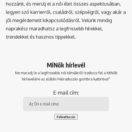
hozzánk, és merülj el a női élet összes aspektusában,
legyen szó karrierről, családról, szépségről, vagy akár a
jól megérdemelt kikapcsolódásról. Velünk mindig
naprakész maradhatsz a legfrissebb hírekkel,
trendekkel és hasznos tippekkel.
MiNők hírlevél
Ne maradj le a legfrissebb női témákról! Iratkozz fel a MiNők
hírlevelére az alábbi Feliratkozás gombra kattintva!"
E-mail cím: