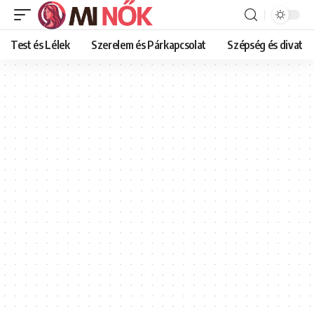
Test és Lélek
Szerelem és Párkapcsolat
Szépség és divat