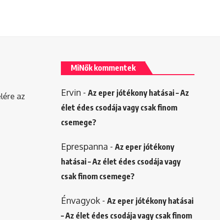
MiNők kommentek
Ervin
-
Az eper jótékony hatásai – Az
elére az
élet édes csodája vagy csak finom
csemege?
Eprespanna
-
Az eper jótékony
hatásai – Az élet édes csodája vagy
csak finom csemege?
Énvagyok
-
Az eper jótékony hatásai
– Az élet édes csodája vagy csak finom