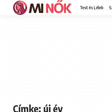
Test és Lélek
S
Címke:
új év