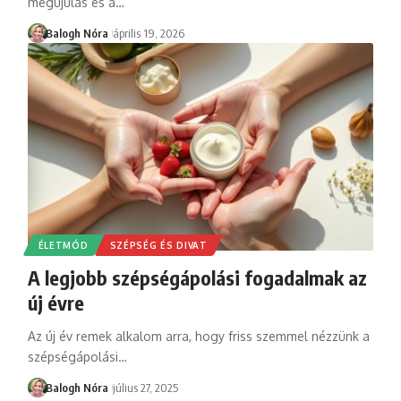
megújulás és a
…
Balogh Nóra
április 19, 2026
ÉLETMÓD
SZÉPSÉG ÉS DIVAT
A legjobb szépségápolási fogadalmak az
új évre
Az új év remek alkalom arra, hogy friss szemmel nézzünk a
szépségápolási
…
Balogh Nóra
július 27, 2025