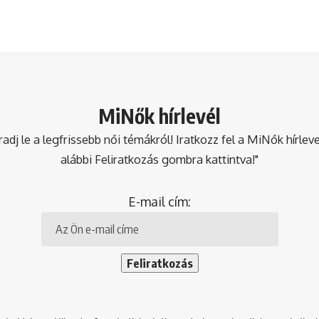
MiNők hírlevél
dj le a legfrissebb női témákról! Iratkozz fel a MiNők hírlev
alábbi Feliratkozás gombra kattintva!"
E-mail cím: