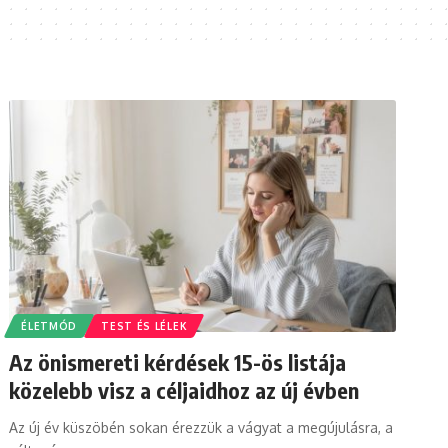
ÉLETMÓD
TEST ÉS LÉLEK
Az önismereti kérdések 15-ös listája
közelebb visz a céljaidhoz az új évben
Az új év küszöbén sokan érezzük a vágyat a megújulásra, a