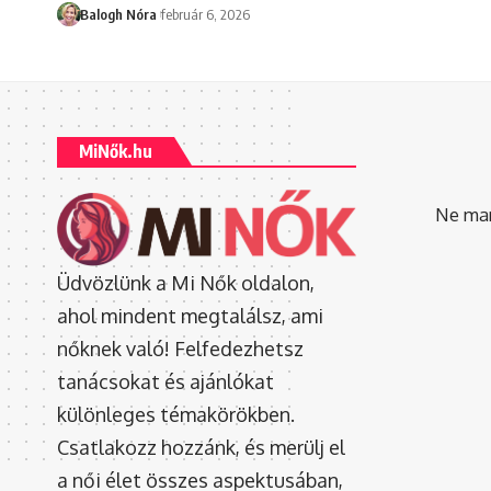
Balogh Nóra
február 6, 2026
MiNők.hu
Ne mara
Üdvözlünk a Mi Nők oldalon,
ahol mindent megtalálsz, ami
nőknek való! Felfedezhetsz
tanácsokat és ajánlókat
különleges témakörökben.
Csatlakozz hozzánk, és merülj el
a női élet összes aspektusában,