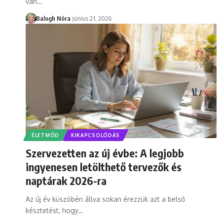
van
…
Balogh Nóra
június 21, 2026
ÉLETMÓD
KIKAPCSOLÓDÁS
Szervezetten az új évbe: A legjobb
ingyenesen letölthető tervezők és
naptárak 2026-ra
Az új év küszöbén állva sokan érezzük azt a belső
késztetést, hogy
…