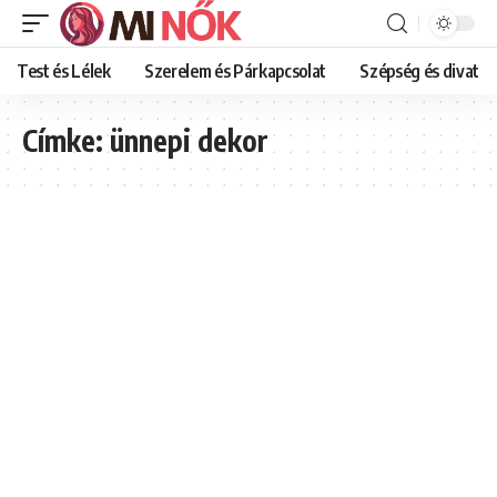
Test és Lélek
Szerelem és Párkapcsolat
Szépség és divat
Címke:
ünnepi dekor