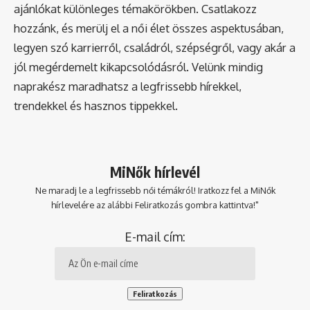
ajánlókat különleges témakörökben. Csatlakozz
hozzánk, és merülj el a női élet összes aspektusában,
legyen szó karrierről, családról, szépségről, vagy akár a
jól megérdemelt kikapcsolódásról. Velünk mindig
naprakész maradhatsz a legfrissebb hírekkel,
trendekkel és hasznos tippekkel.
MiNők hírlevél
Ne maradj le a legfrissebb női témákról! Iratkozz fel a MiNők
hírlevelére az alábbi Feliratkozás gombra kattintva!"
E-mail cím: