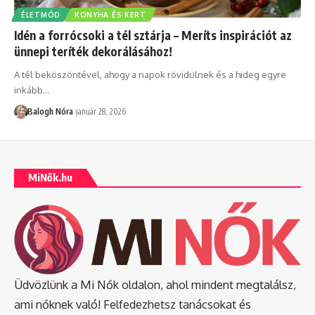
ÉLETMÓD
KONYHA ÉS KERT
Idén a forrócsoki a tél sztárja – Meríts inspirációt az
ünnepi teríték dekorálásához!
A tél beköszöntével, ahogy a napok rövidülnek és a hideg egyre
inkább
…
Balogh Nóra
január 28, 2026
MiNők.hu
Üdvözlünk a Mi Nők oldalon, ahol mindent megtalálsz,
ami nőknek való! Felfedezhetsz tanácsokat és