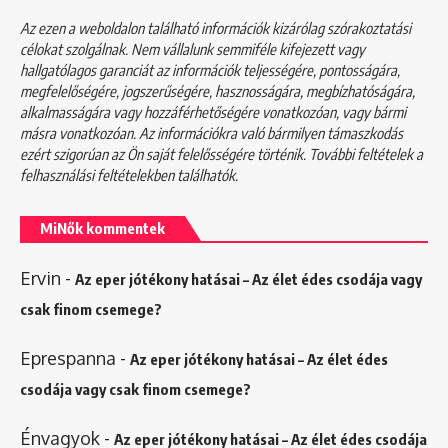
Az ezen a weboldalon található információk kizárólag szórakoztatási
célokat szolgálnak. Nem vállalunk semmiféle kifejezett vagy
hallgatólagos garanciát az információk teljességére, pontosságára,
megfelelőségére, jogszerűségére, hasznosságára, megbízhatóságára,
alkalmasságára vagy hozzáférhetőségére vonatkozóan, vagy bármi
másra vonatkozóan. Az információkra való bármilyen támaszkodás
ezért szigorúan az Ön saját felelősségére történik. További feltételek a
felhasználási feltételekben
találhatók.
MiNők kommentek
Ervin
-
Az eper jótékony hatásai – Az élet édes csodája vagy
csak finom csemege?
Eprespanna
-
Az eper jótékony hatásai – Az élet édes
csodája vagy csak finom csemege?
Énvagyok
-
Az eper jótékony hatásai – Az élet édes csodája