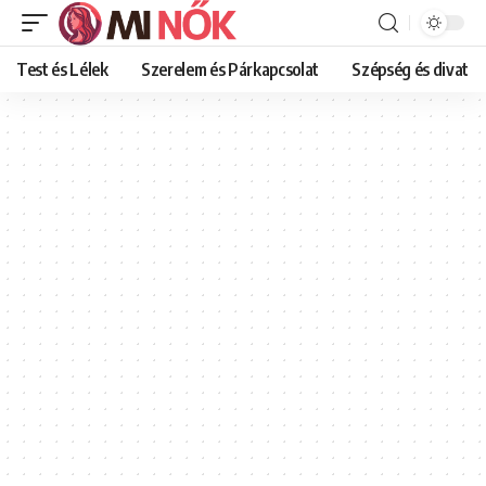
Test és Lélek
Szerelem és Párkapcsolat
Szépség és divat