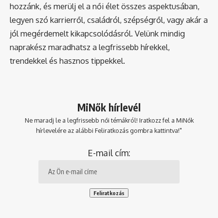
hozzánk, és merülj el a női élet összes aspektusában,
legyen szó karrierről, családról, szépségről, vagy akár a
jól megérdemelt kikapcsolódásról. Velünk mindig
naprakész maradhatsz a legfrissebb hírekkel,
trendekkel és hasznos tippekkel.
MiNők hírlevél
Ne maradj le a legfrissebb női témákról! Iratkozz fel a MiNők
hírlevelére az alábbi Feliratkozás gombra kattintva!"
E-mail cím: