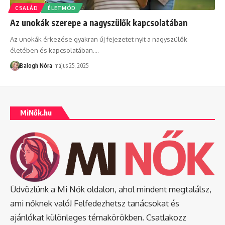
CSALÁD
ÉLETMÓD
Az unokák szerepe a nagyszülők kapcsolatában
Az unokák érkezése gyakran új fejezetet nyit a nagyszülők
életében és kapcsolatában.
…
Balogh Nóra
május 25, 2025
MiNők.hu
Üdvözlünk a Mi Nők oldalon, ahol mindent megtalálsz,
ami nőknek való! Felfedezhetsz tanácsokat és
ajánlókat különleges témakörökben. Csatlakozz