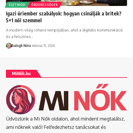
ÉLETMÓD
ÉRDEKESSÉGEK
Igazi úriember szabályok: hogyan csinálják a britek?
5+1 női szemmel
A modern világ rohanó tempójában, ahol a digitális kommunikáció
és a felszínes
…
Balogh Nóra
március 15, 2026
MiNők.hu
Üdvözlünk a Mi Nők oldalon, ahol mindent megtalálsz,
ami nőknek való! Felfedezhetsz tanácsokat és