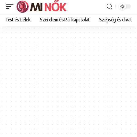
Test és Lélek
Szerelem és Párkapcsolat
Szépség és divat