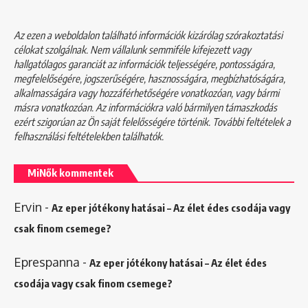
Az ezen a weboldalon található információk kizárólag szórakoztatási
célokat szolgálnak. Nem vállalunk semmiféle kifejezett vagy
hallgatólagos garanciát az információk teljességére, pontosságára,
megfelelőségére, jogszerűségére, hasznosságára, megbízhatóságára,
alkalmasságára vagy hozzáférhetőségére vonatkozóan, vagy bármi
másra vonatkozóan. Az információkra való bármilyen támaszkodás
ezért szigorúan az Ön saját felelősségére történik. További feltételek a
felhasználási feltételekben
találhatók.
MiNők kommentek
Ervin
-
Az eper jótékony hatásai – Az élet édes csodája vagy
csak finom csemege?
Eprespanna
-
Az eper jótékony hatásai – Az élet édes
csodája vagy csak finom csemege?