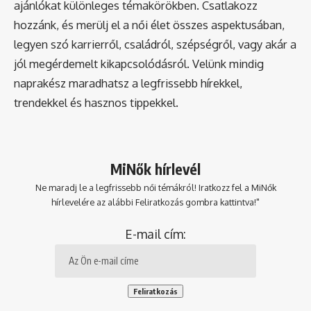
ajánlókat különleges témakörökben. Csatlakozz
hozzánk, és merülj el a női élet összes aspektusában,
legyen szó karrierről, családról, szépségről, vagy akár a
jól megérdemelt kikapcsolódásról. Velünk mindig
naprakész maradhatsz a legfrissebb hírekkel,
trendekkel és hasznos tippekkel.
MiNők hírlevél
Ne maradj le a legfrissebb női témákról! Iratkozz fel a MiNők
hírlevelére az alábbi Feliratkozás gombra kattintva!"
E-mail cím: