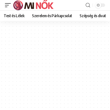
Test és Lélek
Szerelem és Párkapcsolat
Szépség és divat