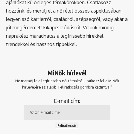
ajánlókat különleges témakörökben. Csatlakozz
hozzánk, és merülj el a női élet összes aspektusában,
legyen szó karrierről, családról, szépségről, vagy akár a
jól megérdemelt kikapcsolódásról. Velünk mindig
naprakész maradhatsz a legfrissebb hírekkel,
trendekkel és hasznos tippekkel.
MiNők hírlevél
Ne maradj le a legfrissebb női témákról! Iratkozz fel a MiNők
hírlevelére az alábbi Feliratkozás gombra kattintva!"
E-mail cím: