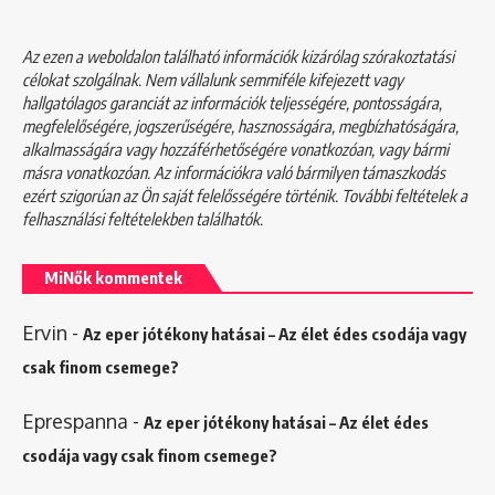
Az ezen a weboldalon található információk kizárólag szórakoztatási
célokat szolgálnak. Nem vállalunk semmiféle kifejezett vagy
hallgatólagos garanciát az információk teljességére, pontosságára,
megfelelőségére, jogszerűségére, hasznosságára, megbízhatóságára,
alkalmasságára vagy hozzáférhetőségére vonatkozóan, vagy bármi
másra vonatkozóan. Az információkra való bármilyen támaszkodás
ezért szigorúan az Ön saját felelősségére történik. További feltételek a
felhasználási feltételekben
találhatók.
MiNők kommentek
Ervin
-
Az eper jótékony hatásai – Az élet édes csodája vagy
csak finom csemege?
Eprespanna
-
Az eper jótékony hatásai – Az élet édes
csodája vagy csak finom csemege?