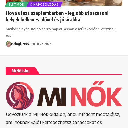
ÉLETMÓD
KIKAPCSOLÓDÁS
Hova utazz szeptemberben – legjobb utószezoni
helyek kellemes idővel és jó árakkal
Amikor a nyár utolsó, forró napjai lassan a múlt ködébe vesznek,
és
…
Balogh Nóra
január 27, 2026
MiNők.hu
Üdvözlünk a Mi Nők oldalon, ahol mindent megtalálsz,
ami nőknek való! Felfedezhetsz tanácsokat és