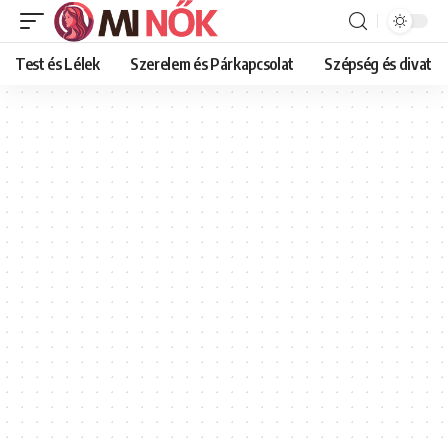
Test és Lélek
Szerelem és Párkapcsolat
Szépség és divat