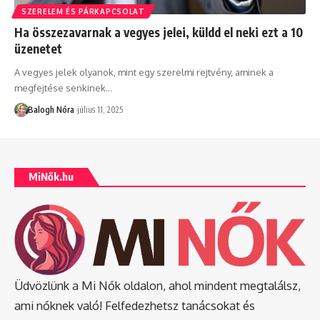
SZERELEM ÉS PÁRKAPCSOLAT
Ha összezavarnak a vegyes jelei, küldd el neki ezt a 10
üzenetet
A vegyes jelek olyanok, mint egy szerelmi rejtvény, aminek a
megfejtése senkinek
…
Balogh Nóra
július 11, 2025
MiNők.hu
Üdvözlünk a Mi Nők oldalon, ahol mindent megtalálsz,
ami nőknek való! Felfedezhetsz tanácsokat és