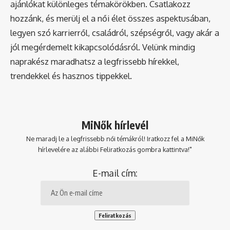
ajánlókat különleges témakörökben. Csatlakozz
hozzánk, és merülj el a női élet összes aspektusában,
legyen szó karrierről, családról, szépségről, vagy akár a
jól megérdemelt kikapcsolódásról. Velünk mindig
naprakész maradhatsz a legfrissebb hírekkel,
trendekkel és hasznos tippekkel.
MiNők hírlevél
Ne maradj le a legfrissebb női témákról! Iratkozz fel a MiNők
hírlevelére az alábbi Feliratkozás gombra kattintva!"
E-mail cím: