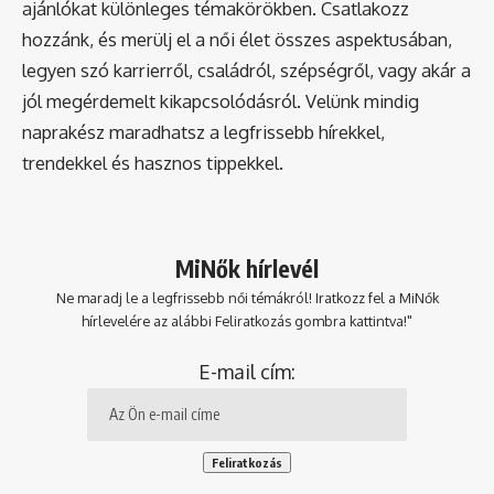
ajánlókat különleges témakörökben. Csatlakozz
hozzánk, és merülj el a női élet összes aspektusában,
legyen szó karrierről, családról, szépségről, vagy akár a
jól megérdemelt kikapcsolódásról. Velünk mindig
naprakész maradhatsz a legfrissebb hírekkel,
trendekkel és hasznos tippekkel.
MiNők hírlevél
Ne maradj le a legfrissebb női témákról! Iratkozz fel a MiNők
hírlevelére az alábbi Feliratkozás gombra kattintva!"
E-mail cím: