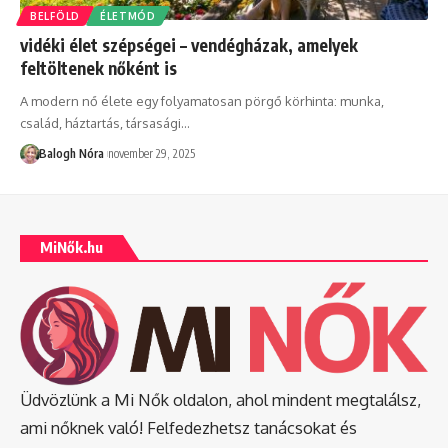
BELFÖLD
ÉLETMÓD
vidéki élet szépségei – vendégházak, amelyek
feltöltenek nőként is
A modern nő élete egy folyamatosan pörgő körhinta: munka,
család, háztartás, társasági
…
Balogh Nóra
november 29, 2025
MiNők.hu
Üdvözlünk a Mi Nők oldalon, ahol mindent megtalálsz,
ami nőknek való! Felfedezhetsz tanácsokat és