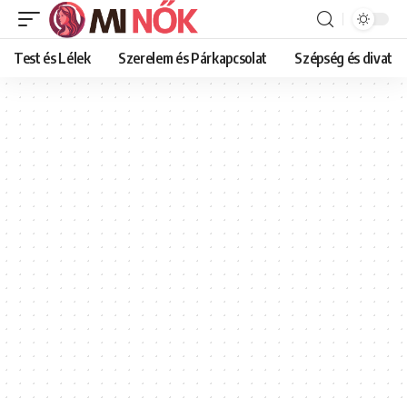
Test és Lélek
Szerelem és Párkapcsolat
Szépség és divat