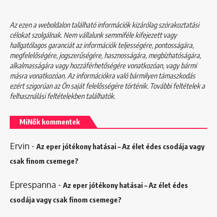
Az ezen a weboldalon található információk kizárólag szórakoztatási
célokat szolgálnak. Nem vállalunk semmiféle kifejezett vagy
hallgatólagos garanciát az információk teljességére, pontosságára,
megfelelőségére, jogszerűségére, hasznosságára, megbízhatóságára,
alkalmasságára vagy hozzáférhetőségére vonatkozóan, vagy bármi
másra vonatkozóan. Az információkra való bármilyen támaszkodás
ezért szigorúan az Ön saját felelősségére történik. További feltételek a
felhasználási feltételekben
találhatók.
MiNők kommentek
Ervin
-
Az eper jótékony hatásai – Az élet édes csodája vagy
csak finom csemege?
Eprespanna
-
Az eper jótékony hatásai – Az élet édes
csodája vagy csak finom csemege?