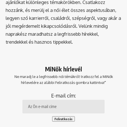
ajánlókat különleges témakörökben. Csatlakozz
hozzánk, és merülj el a női élet összes aspektusában,
legyen szó karrierről, családról, szépségről, vagy akár a
jól megérdemelt kikapcsolódásról. Velünk mindig
naprakész maradhatsz a legfrissebb hírekkel,
trendekkel és hasznos tippekkel.
MiNők hírlevél
Ne maradj le a legfrissebb női témákról! Iratkozz fel a MiNők
hírlevelére az alábbi Feliratkozás gombra kattintva!"
E-mail cím: