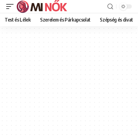
Test és Lélek
Szerelem és Párkapcsolat
Szépség és divat