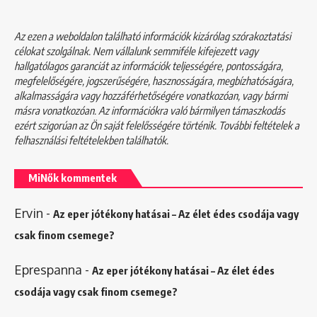
Az ezen a weboldalon található információk kizárólag szórakoztatási
célokat szolgálnak. Nem vállalunk semmiféle kifejezett vagy
hallgatólagos garanciát az információk teljességére, pontosságára,
megfelelőségére, jogszerűségére, hasznosságára, megbízhatóságára,
alkalmasságára vagy hozzáférhetőségére vonatkozóan, vagy bármi
másra vonatkozóan. Az információkra való bármilyen támaszkodás
ezért szigorúan az Ön saját felelősségére történik. További feltételek a
felhasználási feltételekben
találhatók.
MiNők kommentek
Ervin
-
Az eper jótékony hatásai – Az élet édes csodája vagy
csak finom csemege?
Eprespanna
-
Az eper jótékony hatásai – Az élet édes
csodája vagy csak finom csemege?