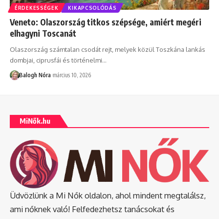
ÉRDEKESSÉGEK
KIKAPCSOLÓDÁS
Veneto: Olaszország titkos szépsége, amiért megéri
elhagyni Toscanát
Olaszország számtalan csodát rejt, melyek közül Toszkána lankás
dombjai, ciprusfái és történelmi
…
Balogh Nóra
március 10, 2026
MiNők.hu
Üdvözlünk a Mi Nők oldalon, ahol mindent megtalálsz,
ami nőknek való! Felfedezhetsz tanácsokat és