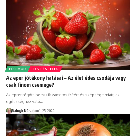
ÉLETMÓD
TEST ÉS LÉLEK
Az eper jótékony hatásai – Az élet édes csodája vagy
csak finom csemege?
Az epret régóta becsülik zamatos ízéért és szépsége miatt, az
egészséghez való
…
Balogh Nóra
január 25, 2024