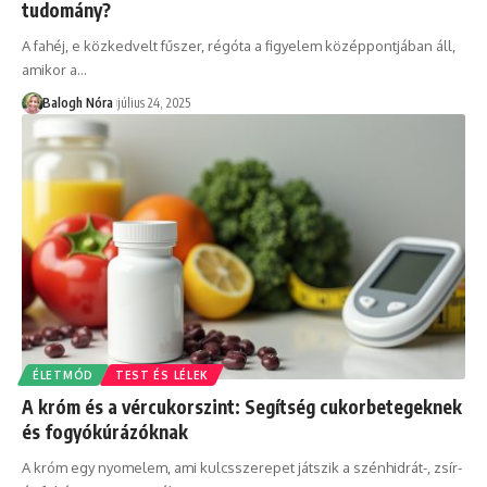
tudomány?
A fahéj, e közkedvelt fűszer, régóta a figyelem középpontjában áll,
amikor a
…
Balogh Nóra
július 24, 2025
ÉLETMÓD
TEST ÉS LÉLEK
A króm és a vércukorszint: Segítség cukorbetegeknek
és fogyókúrázóknak
A króm egy nyomelem, ami kulcsszerepet játszik a szénhidrát-, zsír-