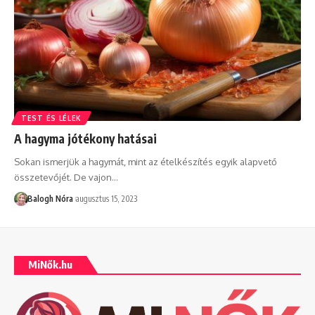
TEST ÉS LÉLEK
A hagyma jótékony hatásai
Sokan ismerjük a hagymát, mint az ételkészítés egyik alapvető
összetevőjét. De vajon
…
Balogh Nóra
augusztus 15, 2023
MiNők.hu