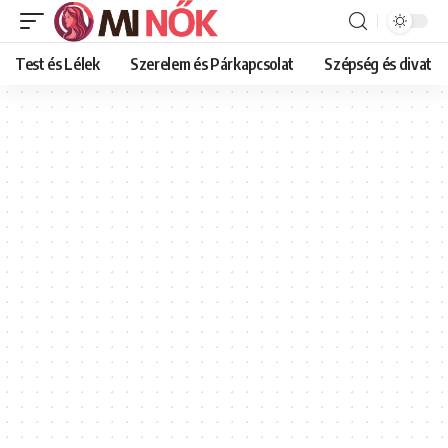
Test és Lélek
Szerelem és Párkapcsolat
Szépség és divat