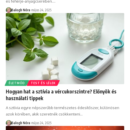
és fehérje-anyagcserében.
…
Balogh Nóra
május 24, 2025
ÉLETMÓD
TEST ÉS LÉLEK
Hogyan hat a sztívia a vércukorszintre? Előnyök és
használati tippek
A sztívia egyre népszerűbb természetes édesítőszer, különösen
azok körében, akik szeretnék csökkenteni
…
Balogh Nóra
május 24, 2025