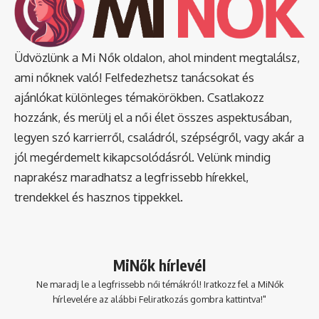
Üdvözlünk a Mi Nők oldalon, ahol mindent megtalálsz,
ami nőknek való! Felfedezhetsz tanácsokat és
ajánlókat különleges témakörökben. Csatlakozz
hozzánk, és merülj el a női élet összes aspektusában,
legyen szó karrierről, családról, szépségről, vagy akár a
jól megérdemelt kikapcsolódásról. Velünk mindig
naprakész maradhatsz a legfrissebb hírekkel,
trendekkel és hasznos tippekkel.
MiNők hírlevél
Ne maradj le a legfrissebb női témákról! Iratkozz fel a MiNők
hírlevelére az alábbi Feliratkozás gombra kattintva!"