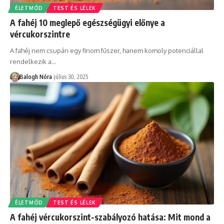
ÉLETMÓD
TEST ÉS LÉLEK
A fahéj 10 meglepő egészségügyi előnye a
vércukorszintre
A fahéj nem csupán egy finom fűszer, hanem komoly potenciállal
rendelkezik a
…
Balogh Nóra
július 30, 2025
ÉLETMÓD
TEST ÉS LÉLEK
A fahéj vércukorszint-szabályozó hatása: Mit mond a