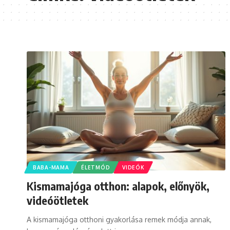
BABA-MAMA
ÉLETMÓD
VIDEÓK
Kismamajóga otthon: alapok, előnyök,
videóötletek
A kismamajóga otthoni gyakorlása remek módja annak,