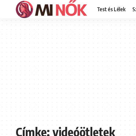
Test és Lélek
S
Címke:
videóötletek