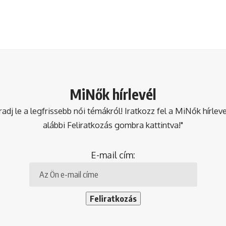
MiNők hírlevél
dj le a legfrissebb női témákról! Iratkozz fel a MiNők hírlev
alábbi Feliratkozás gombra kattintva!"
E-mail cím: