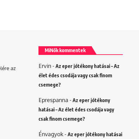
MiNők kommentek
Ervin
-
Az eper jótékony hatásai – Az
elére az
élet édes csodája vagy csak finom
csemege?
Eprespanna
-
Az eper jótékony
hatásai – Az élet édes csodája vagy
csak finom csemege?
Énvagyok
-
Az eper jótékony hatásai