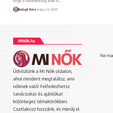
hogy a várandósság alatt is
…
Balogh Nóra
május 24, 2025
MiNők.hu
Ne mara
Üdvözlünk a Mi Nők oldalon,
ahol mindent megtalálsz, ami
nőknek való! Felfedezhetsz
tanácsokat és ajánlókat
különleges témakörökben.
Csatlakozz hozzánk, és merülj el