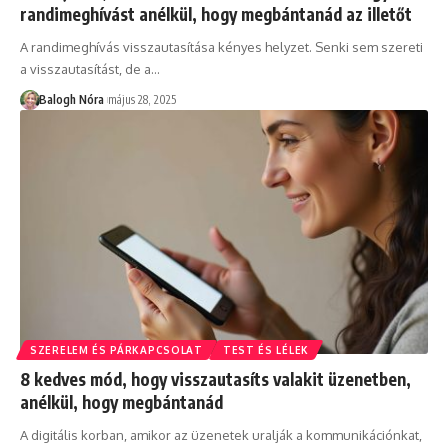
randimeghívást anélkül, hogy megbántanád az illetőt
A randimeghívás visszautasítása kényes helyzet. Senki sem szereti
a visszautasítást, de a
…
Balogh Nóra
május 28, 2025
SZERELEM ÉS PÁRKAPCSOLAT
TEST ÉS LÉLEK
8 kedves mód, hogy visszautasíts valakit üzenetben,
anélkül, hogy megbántanád
A digitális korban, amikor az üzenetek uralják a kommunikációnkat,