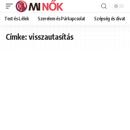
Test és Lélek
Szerelem és Párkapcsolat
Szépség és divat
Címke:
visszautasítás