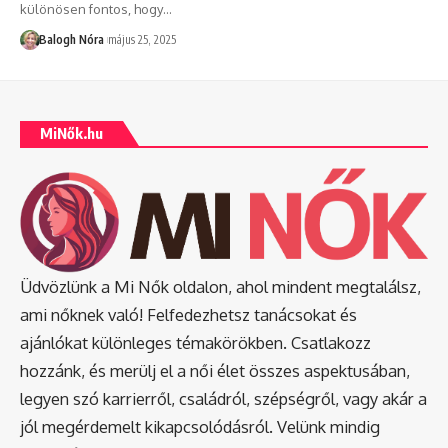
különösen fontos, hogy
…
Balogh Nóra
május 25, 2025
MiNők.hu
Üdvözlünk a Mi Nők oldalon, ahol mindent megtalálsz,
ami nőknek való! Felfedezhetsz tanácsokat és
ajánlókat különleges témakörökben. Csatlakozz
hozzánk, és merülj el a női élet összes aspektusában,
legyen szó karrierről, családról, szépségről, vagy akár a
jól megérdemelt kikapcsolódásról. Velünk mindig