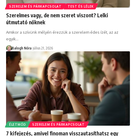
SZERELEM ÉS PÁRKAPCSOLAT
TEST ÉS LÉLEK
Szerelmes vagy, de nem szeret viszont? Lelki
útmutató nőknek
Amikor a szívünk mélyén érezzük a szerelem édes ízét, az az
egyik
…
Balogh Nóra
július 21, 2026
ÉLETMÓD
SZERELEM ÉS PÁRKAPCSOLAT
7 kifejezés, amivel finoman visszautasíthatsz egy