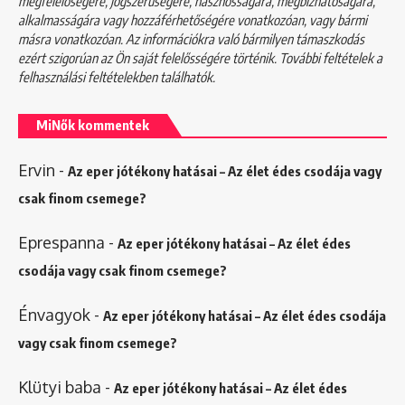
megfelelőségére, jogszerűségére, hasznosságára, megbízhatóságára,
alkalmasságára vagy hozzáférhetőségére vonatkozóan, vagy bármi
másra vonatkozóan. Az információkra való bármilyen támaszkodás
ezért szigorúan az Ön saját felelősségére történik. További feltételek a
felhasználási feltételekben
találhatók.
MiNők kommentek
Ervin
-
Az eper jótékony hatásai – Az élet édes csodája vagy
csak finom csemege?
Eprespanna
-
Az eper jótékony hatásai – Az élet édes
csodája vagy csak finom csemege?
Énvagyok
-
Az eper jótékony hatásai – Az élet édes csodája
vagy csak finom csemege?
Klütyi baba
-
Az eper jótékony hatásai – Az élet édes