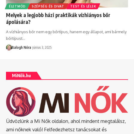
ÉLETMÓD
SZÉPSÉG ÉS DIVAT
TEST ÉS LÉLEK
Melyek a legjobb házi praktikák vízhiányos bőr
ápolására?
A vízhiányos bőr nem egy bőrtípus, hanem egy állapot, ami bármely
bőrtípust
…
Balogh Nóra
június 3, 2025
MiNők.hu
Üdvözlünk a Mi Nők oldalon, ahol mindent megtalálsz,
ami nőknek való! Felfedezhetsz tanácsokat és