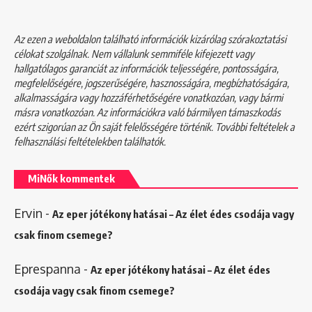
Az ezen a weboldalon található információk kizárólag szórakoztatási
célokat szolgálnak. Nem vállalunk semmiféle kifejezett vagy
hallgatólagos garanciát az információk teljességére, pontosságára,
megfelelőségére, jogszerűségére, hasznosságára, megbízhatóságára,
alkalmasságára vagy hozzáférhetőségére vonatkozóan, vagy bármi
másra vonatkozóan. Az információkra való bármilyen támaszkodás
ezért szigorúan az Ön saját felelősségére történik. További feltételek a
felhasználási feltételekben
találhatók.
MiNők kommentek
Ervin
-
Az eper jótékony hatásai – Az élet édes csodája vagy
csak finom csemege?
Eprespanna
-
Az eper jótékony hatásai – Az élet édes
csodája vagy csak finom csemege?