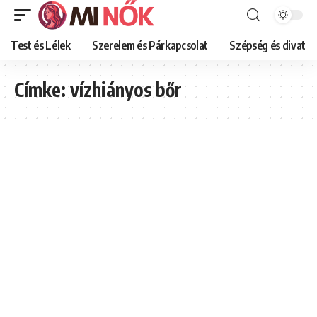
Test és Lélek
Szerelem és Párkapcsolat
Szépség és divat
Címke:
vízhiányos bőr