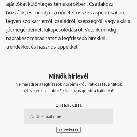
ajánlókat különleges témakörökben. Csatlakozz
hozzánk, és merülj el a női élet összes aspektusában,
legyen szó karrierről, családról, szépségről, vagy akár a
jól megérdemelt kikapcsolódásról. Velünk mindig
naprakész maradhatsz a legfrissebb hírekkel,
trendekkel és hasznos tippekkel.
MiNők hírlevél
Ne maradj le a legfrissebb női témákról! Iratkozz fel a MiNők
hírlevelére az alábbi Feliratkozás gombra kattintva!"
E-mail cím: