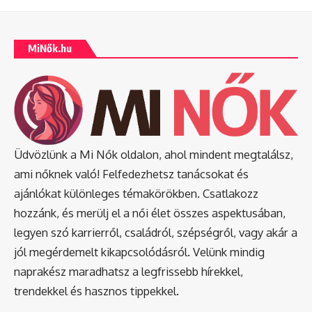
MiNők.hu
Üdvözlünk a Mi Nők oldalon, ahol mindent megtalálsz,
ami nőknek való! Felfedezhetsz tanácsokat és
ajánlókat különleges témakörökben. Csatlakozz
hozzánk, és merülj el a női élet összes aspektusában,
legyen szó karrierről, családról, szépségről, vagy akár a
jól megérdemelt kikapcsolódásról. Velünk mindig
naprakész maradhatsz a legfrissebb hírekkel,
trendekkel és hasznos tippekkel.