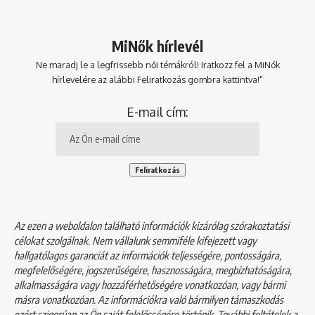
MiNők hírlevél
Ne maradj le a legfrissebb női témákról! Iratkozz fel a MiNők
hírlevelére az alábbi Feliratkozás gombra kattintva!"
E-mail cím:
Az ezen a weboldalon található információk kizárólag szórakoztatási
célokat szolgálnak. Nem vállalunk semmiféle kifejezett vagy
hallgatólagos garanciát az információk teljességére, pontosságára,
megfelelőségére, jogszerűségére, hasznosságára, megbízhatóságára,
alkalmasságára vagy hozzáférhetőségére vonatkozóan, vagy bármi
másra vonatkozóan. Az információkra való bármilyen támaszkodás
ezért szigorúan az Ön saját felelősségére történik. További feltételek a