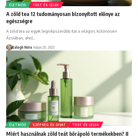
ÉLETMÓD
TEST ÉS LÉLEK
A zöld tea 12 tudományosan bizonyított előnye az
egészségre
A zöld tea az egyik legnépszerűbb ital a világon, különösen
Ázsiában, ahol
…
Balogh Nóra
május 26, 2025
ÉLETMÓD
SZÉPSÉG ÉS DIVAT
TEST ÉS LÉLEK
Miért használnak zöld teát bőrápoló termékekben? 8