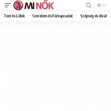
Test és Lélek
Szerelem és Párkapcsolat
Szépség és divat