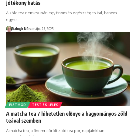
jótékony hatás
A zöld tea nem csupán egy finom és egészséges ital, hanem
egyre
…
Balogh Nóra
május 25, 2025
ÉLETMÓD
TEST ÉS LÉLEK
A matcha tea 7 hihetetlen előnye a hagyományos zöld
teával szemben
A matcha tea, a finomra őrölt zöld tea por, napjainkban