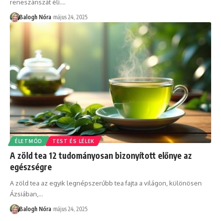
reneszánszát éli.
…
Balogh Nóra
május 24, 2025
ÉLETMÓD
TEST ÉS LÉLEK
A zöld tea 12 tudományosan bizonyított előnye az
egészségre
A zöld tea az egyik legnépszerűbb tea fajta a világon, különösen
Ázsiában,
…
Balogh Nóra
május 24, 2025