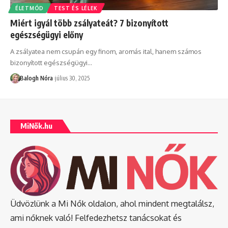
ÉLETMÓD
TEST ÉS LÉLEK
Miért igyál több zsályateát? 7 bizonyított
egészségügyi előny
A zsályatea nem csupán egy finom, aromás ital, hanem számos
bizonyított egészségügyi
…
Balogh Nóra
július 30, 2025
MiNők.hu
Üdvözlünk a Mi Nők oldalon, ahol mindent megtalálsz,
ami nőknek való! Felfedezhetsz tanácsokat és