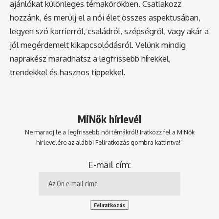
ajánlókat különleges témakörökben. Csatlakozz
hozzánk, és merülj el a női élet összes aspektusában,
legyen szó karrierről, családról, szépségről, vagy akár a
jól megérdemelt kikapcsolódásról. Velünk mindig
naprakész maradhatsz a legfrissebb hírekkel,
trendekkel és hasznos tippekkel.
MiNők hírlevél
Ne maradj le a legfrissebb női témákról! Iratkozz fel a MiNők
hírlevelére az alábbi Feliratkozás gombra kattintva!"
E-mail cím: