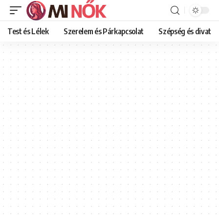
Test és Lélek
Szerelem és Párkapcsolat
Szépség és divat