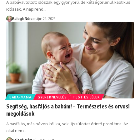
A babával töltött időszak egy gyönyörű, de kétségtelenül kaotikus
időszak. A napirend
…
Balogh Nóra
május 24, 2025
BABA-MAMA
GYEREKNEVELÉS
TEST ÉS LÉLEK
Segítség, hasfájós a babám! – Természetes és orvosi
megoldások
A hasfájás, más néven kólika, sok újszülöttet érintő probléma. Az
okai nem
…