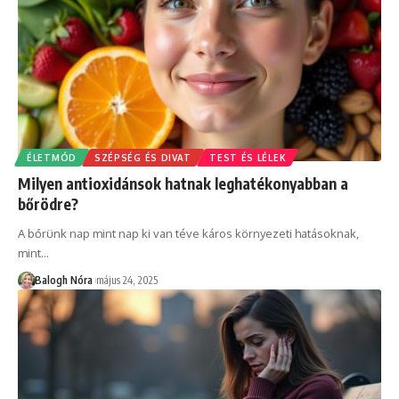
ÉLETMÓD
SZÉPSÉG ÉS DIVAT
TEST ÉS LÉLEK
Milyen antioxidánsok hatnak leghatékonyabban a
bőrödre?
A bőrünk nap mint nap ki van téve káros környezeti hatásoknak,
mint
…
Balogh Nóra
május 24, 2025