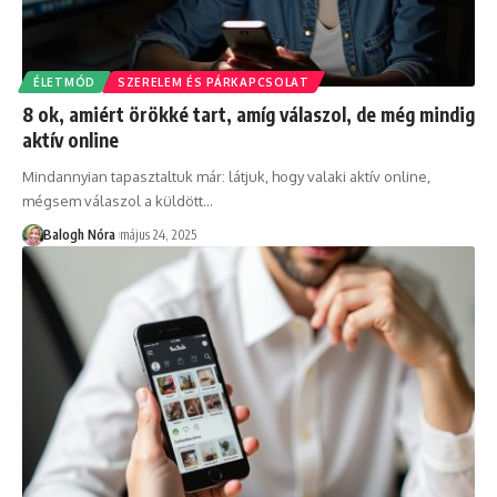
ÉLETMÓD
SZERELEM ÉS PÁRKAPCSOLAT
8 ok, amiért örökké tart, amíg válaszol, de még mindig
aktív online
Mindannyian tapasztaltuk már: látjuk, hogy valaki aktív online,
mégsem válaszol a küldött
…
Balogh Nóra
május 24, 2025