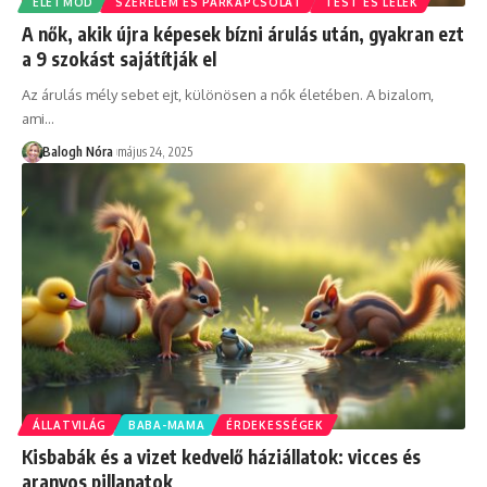
ÉLETMÓD
SZERELEM ÉS PÁRKAPCSOLAT
TEST ÉS LÉLEK
A nők, akik újra képesek bízni árulás után, gyakran ezt
a 9 szokást sajátítják el
Az árulás mély sebet ejt, különösen a nők életében. A bizalom,
ami
…
Balogh Nóra
május 24, 2025
ÁLLATVILÁG
BABA-MAMA
ÉRDEKESSÉGEK
Kisbabák és a vizet kedvelő háziállatok: vicces és
aranyos pillanatok