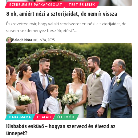
SZERELEM ÉS PÁRKAPCSOLAT
TEST ÉS LÉLEK
8 ok, amiért nézi a sztorijaidat, de nem ír vissza
Észrevetted már, hogy valaki rendszeresen nézi a sztorijaidat, de
sosem kezdeményez beszélgetést?
…
Balogh Nóra
május 24, 2025
BABA-MAMA
CSALÁD
ÉLETMÓD
Kisbabás esküvő – hogyan szervezd és élvezd az
ünnepet?