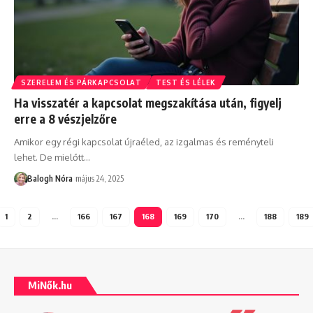
SZERELEM ÉS PÁRKAPCSOLAT
TEST ÉS LÉLEK
Ha visszatér a kapcsolat megszakítása után, figyelj
erre a 8 vészjelzőre
Amikor egy régi kapcsolat újraéled, az izgalmas és reményteli
lehet. De mielőtt
…
Balogh Nóra
május 24, 2025
1
2
…
166
167
168
169
170
…
188
189
MiNők.hu