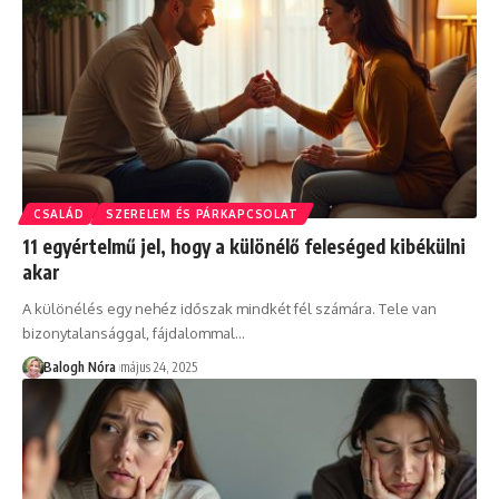
CSALÁD
SZERELEM ÉS PÁRKAPCSOLAT
11 egyértelmű jel, hogy a különélő feleséged kibékülni
akar
A különélés egy nehéz időszak mindkét fél számára. Tele van
bizonytalansággal, fájdalommal
…
Balogh Nóra
május 24, 2025