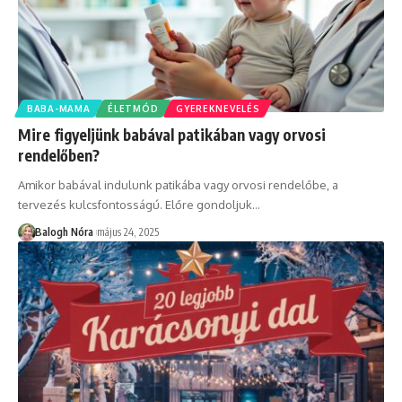
BABA-MAMA
ÉLETMÓD
GYEREKNEVELÉS
Mire figyeljünk babával patikában vagy orvosi
rendelőben?
Amikor babával indulunk patikába vagy orvosi rendelőbe, a
tervezés kulcsfontosságú. Előre gondoljuk
…
Balogh Nóra
május 24, 2025