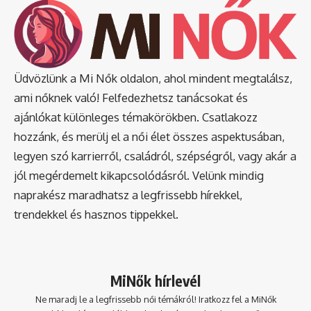
Üdvözlünk a Mi Nők oldalon, ahol mindent megtalálsz,
ami nőknek való! Felfedezhetsz tanácsokat és
ajánlókat különleges témakörökben. Csatlakozz
hozzánk, és merülj el a női élet összes aspektusában,
legyen szó karrierről, családról, szépségről, vagy akár a
jól megérdemelt kikapcsolódásról. Velünk mindig
naprakész maradhatsz a legfrissebb hírekkel,
trendekkel és hasznos tippekkel.
MiNők hírlevél
Ne maradj le a legfrissebb női témákról! Iratkozz fel a MiNők