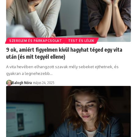
SZERELEM ÉS PÁRKAPCSOLAT
TEST ÉS LÉLEK
9 ok, amiért figyelmen kívül hagyhat téged egy vita
után (és mit tegyél ellene)
A vita hevében elhangzott szavak mély sebeket ejthetnek, és
gyakran a legnehezebb
…
Balogh Nóra
május 24, 2025