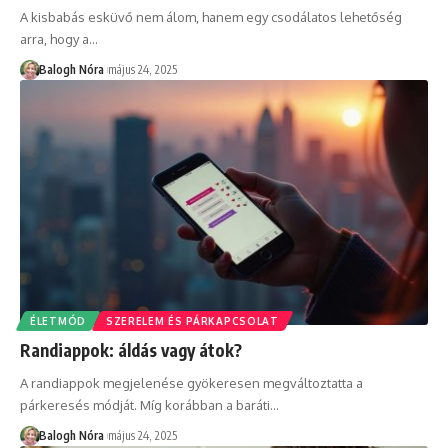
A kisbabás esküvő nem álom, hanem egy csodálatos lehetőség
arra, hogy a
…
Balogh Nóra
május 24, 2025
ÉLETMÓD
SZERELEM ÉS PÁRKAPCSOLAT
Randiappok: áldás vagy átok?
A randiappok megjelenése gyökeresen megváltoztatta a
párkeresés módját. Míg korábban a baráti
…
Balogh Nóra
május 24, 2025