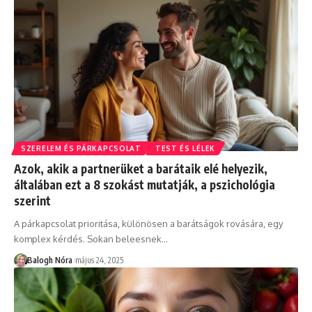
SZERELEM ÉS PÁRKAPCSOLAT
TEST ÉS LÉLEK
Azok, akik a partnerüket a barátaik elé helyezik,
általában ezt a 8 szokást mutatják, a pszichológia
szerint
A párkapcsolat prioritása, különösen a barátságok rovására, egy
komplex kérdés. Sokan beleesnek
…
Balogh Nóra
május 24, 2025