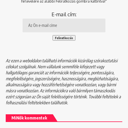
hírlevelére az alábbi Feliratkozás gombra kattintva!"
E-mail cím:
Az ezen a weboldalon található információk kizárólag szórakoztatási
célokat szolgálnak. Nem vállalunk semmiféle kifejezett vagy
hallgatólagos garanciát az információk teljességére, pontosságára,
megfelelőségére, jogszerűségére, hasznosságára, megbízhatóságára,
alkalmasságára vagy hozzáférhetőségére vonatkozóan, vagy bármi
másra vonatkozóan. Az információkra való bármilyen támaszkodás
ezért szigorúan az Ön saját felelősségére történik. További feltételek a
felhasználási feltételekben
találhatók.
MiNők kommentek