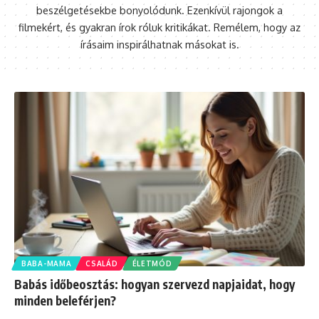
beszélgetésekbe bonyolódunk. Ezenkívül rajongok a
filmekért, és gyakran írok róluk kritikákat. Remélem, hogy az
írásaim inspirálhatnak másokat is.
BABA-MAMA
CSALÁD
ÉLETMÓD
Babás időbeosztás: hogyan szervezd napjaidat, hogy
minden beleférjen?