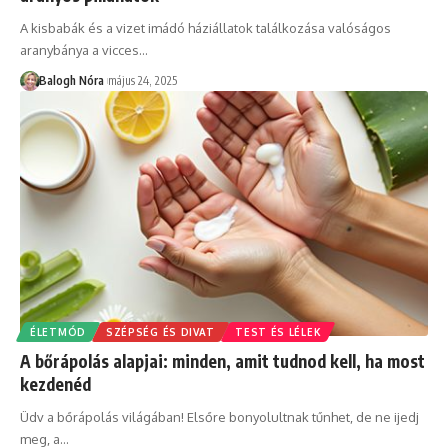
A kisbabák és a vizet imádó háziállatok találkozása valóságos
aranybánya a vicces
…
Balogh Nóra
május 24, 2025
ÉLETMÓD
SZÉPSÉG ÉS DIVAT
TEST ÉS LÉLEK
A bőrápolás alapjai: minden, amit tudnod kell, ha most
kezdenéd
Üdv a bőrápolás világában! Elsőre bonyolultnak tűnhet, de ne ijedj
meg, a
…