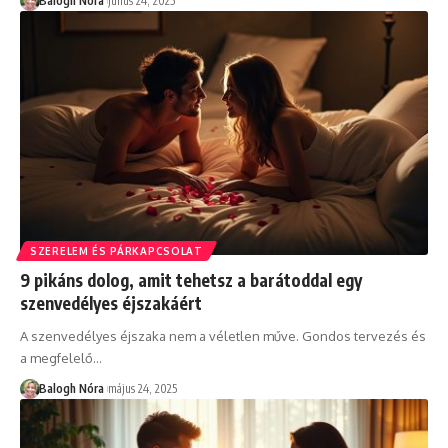
Balogh Nóra
július 24, 2025
SZERELEM ÉS PÁRKAPCSOLAT
9 pikáns dolog, amit tehetsz a barátoddal egy
szenvedélyes éjszakáért
A szenvedélyes éjszaka nem a véletlen műve. Gondos tervezés és
a megfelelő
…
Balogh Nóra
május 24, 2025