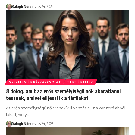
Balogh Nóra
május 24, 2025
SZERELEM ÉS PÁRKAPCSOLAT
TEST ÉS LÉLEK
8 dolog, amit az erős személyiségű nők akaratlanul
tesznek, amivel elijesztik a férfiakat
Az erős személyiségű nők rendkívül vonzóak. Ez a vonzerő abból
fakad, hogy
…
Balogh Nóra
május 24, 2025