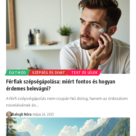
ÉLETMÓD
SZÉPSÉG ÉS DIVAT
TEST ÉS LÉLEK
Férfiak szépségápolása: miért fontos és hogyan
érdemes belevágni?
A férfi szépségápolás nem csupán hiú dolog, hanem az önbizalom
növelésének és
…
Balogh Nóra
május 24, 2025