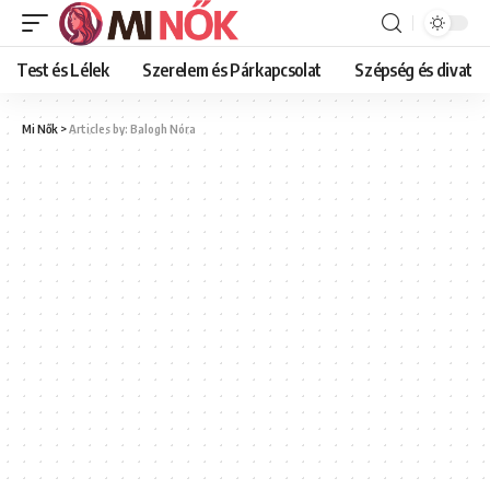
Test és Lélek
Szerelem és Párkapcsolat
Szépség és divat
Mi Nők
>
Articles by: Balogh Nóra