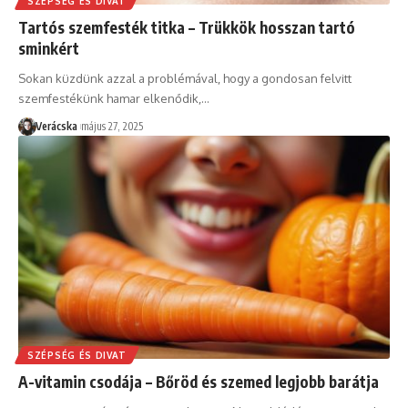
SZÉPSÉG ÉS DIVAT
Tartós szemfesték titka – Trükkök hosszan tartó
sminkért
Sokan küzdünk azzal a problémával, hogy a gondosan felvitt
szemfestékünk hamar elkenődik,
…
Verácska
május 27, 2025
SZÉPSÉG ÉS DIVAT
A-vitamin csodája – Bőröd és szemed legjobb barátja