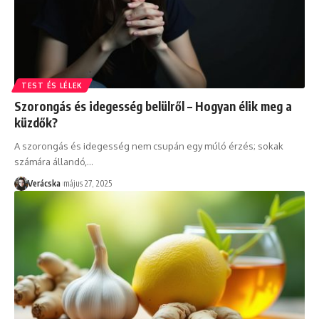
TEST ÉS LÉLEK
Szorongás és idegesség belülről – Hogyan élik meg a
küzdők?
A szorongás és idegesség nem csupán egy múló érzés; sokak
számára állandó,
…
Verácska
május 27, 2025