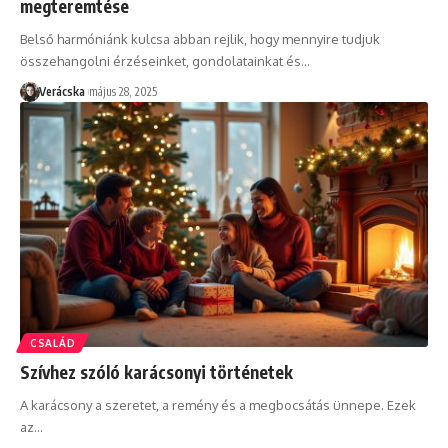
megteremtése
Belső harmóniánk kulcsa abban rejlik, hogy mennyire tudjuk
összehangolni érzéseinket, gondolatainkat és
…
Verácska
május 28, 2025
CSALÁD
Szívhez szóló karácsonyi történetek
A karácsony a szeretet, a remény és a megbocsátás ünnepe. Ezek
az
…