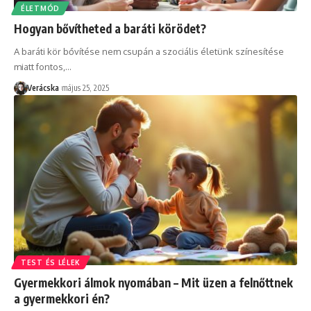
ÉLETMÓD
Hogyan bővítheted a baráti körödet?
A baráti kör bővítése nem csupán a szociális életünk színesítése
miatt fontos,
…
Verácska
május 25, 2025
TEST ÉS LÉLEK
Gyermekkori álmok nyomában – Mit üzen a felnőttnek
a gyermekkori én?