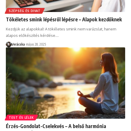
SZÉPSÉG ÉS DIVAT
Tökéletes smink lépésről lépésre – Alapok kezdőknek
Kezdjük az alapokkal! A tökéletes smink nem varázslat, hanem
alapos előkészítés kérdése.
…
Verácska
május 28, 2025
TEST ÉS LÉLEK
Érzés-Gondolat-Cselekvés – A belső harmónia