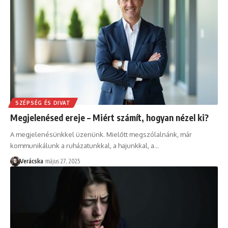
SZÉPSÉG ÉS DIVAT
Megjelenésed ereje – Miért számít, hogyan nézel ki?
A megjelenésünkkel üzenünk. Mielőtt megszólalnánk, már
kommunikálunk a ruházatunkkal, a hajunkkal, a
…
Verácska
május 27, 2025