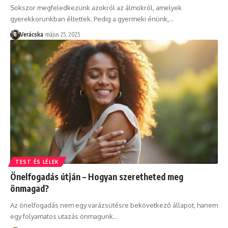
Sokszor megfeledkezünk azokról az álmokról, amelyek
gyerekkorunkban éltettek. Pedig a gyermeki énünk,
…
Verácska
május 25, 2025
TEST ÉS LÉLEK
Önelfogadás útján – Hogyan szeretheted meg
önmagad?
Az önelfogadás nem egy varázsütésre bekövetkező állapot, hanem
egy folyamatos utazás önmagunk
…