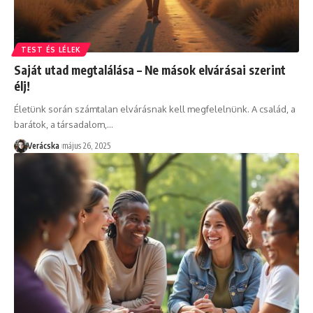
TEST ÉS LÉLEK
Saját utad megtalálása – Ne mások elvárásai szerint
élj!
Életünk során számtalan elvárásnak kell megfelelnünk. A család, a
barátok, a társadalom,
…
Verácska
május 26, 2025