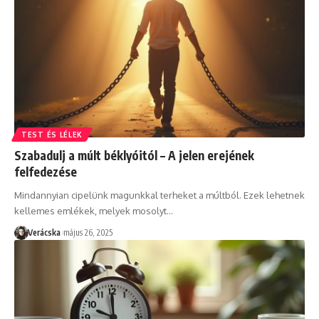
TEST ÉS LÉLEK
Szabadulj a múlt béklyóitól – A jelen erejének
felfedezése
Mindannyian cipelünk magunkkal terheket a múltból. Ezek lehetnek
kellemes emlékek, melyek mosolyt
…
Verácska
május 26, 2025