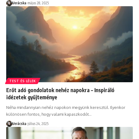
Verácska
május 28, 2025
TEST ÉS LÉLEK
Erőt adó gondolatok nehéz napokra – Inspiráló
idézetek gyűjteménye
Néha mindannyian nehéz napokon megyünk keresztül. Ilyenkor
különösen fontos, hogy valami kapaszkodót
…
Verácska
július 24, 2025