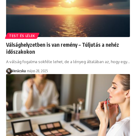
TEST ÉS LÉLEK
Válsághelyzetben is van remény – Túljutás a nehéz
időszakokon
A válság fogalma sokféle lehet, de a lényeg általában az, hogy egy
…
Verácska
május 28, 2025