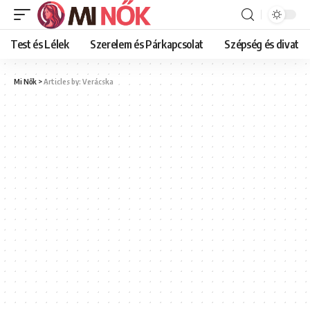
Test és Lélek
Szerelem és Párkapcsolat
Szépség és divat
Mi Nők
>
Articles by: Verácska