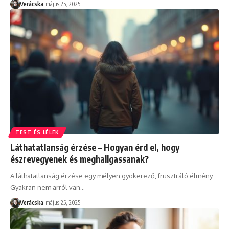
Verácska
május 25, 2025
TEST ÉS LÉLEK
Láthatatlanság érzése – Hogyan érd el, hogy
észrevegyenek és meghallgassanak?
A láthatatlanság érzése egy mélyen gyökerező, frusztráló élmény.
Gyakran nem arról van
…
Verácska
május 25, 2025