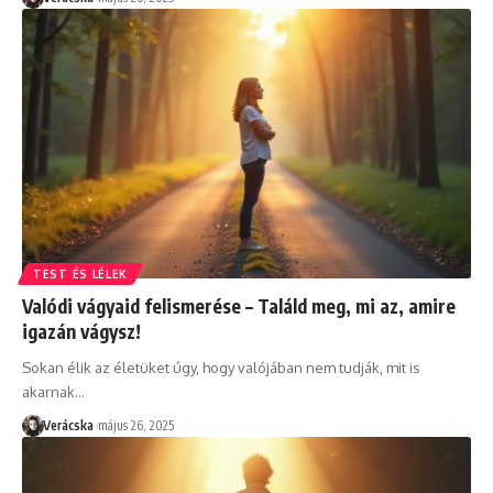
TEST ÉS LÉLEK
Valódi vágyaid felismerése – Találd meg, mi az, amire
igazán vágysz!
Sokan élik az életüket úgy, hogy valójában nem tudják, mit is
akarnak
…
Verácska
május 26, 2025