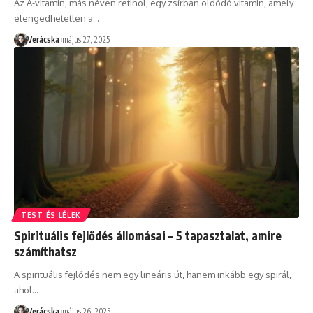
Az A-vitamin, más néven retinol, egy zsírban oldódó vitamin, amely
elengedhetetlen a
…
Verácska
május 27, 2025
TEST ÉS LÉLEK
Spirituális fejlődés állomásai – 5 tapasztalat, amire
számíthatsz
A spirituális fejlődés nem egy lineáris út, hanem inkább egy spirál,
ahol
…
Verácska
május 26, 2025