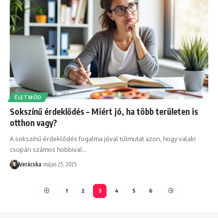
ÉLETMÓD
Sokszínű érdeklődés – Miért jó, ha több területen is
otthon vagy?
A sokszínű érdeklődés fogalma jóval túlmutat azon, hogy valaki
csupán számos hobbival
…
Verácska
május 25, 2025
1
2
3
4
5
6