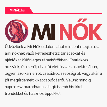
MiNők.hu
Üdvözlünk a Mi Nők oldalon, ahol mindent megtalálsz,
ami nőknek való! Felfedezhetsz tanácsokat és
ajánlókat különleges témakörökben. Csatlakozz
hozzánk, és merülj el a női élet összes aspektusában,
legyen szó karrierről, családról, szépségről, vagy akár a
jól megérdemelt kikapcsolódásról. Velünk mindig
naprakész maradhatsz a legfrissebb hírekkel,
trendekkel és hasznos tippekkel.