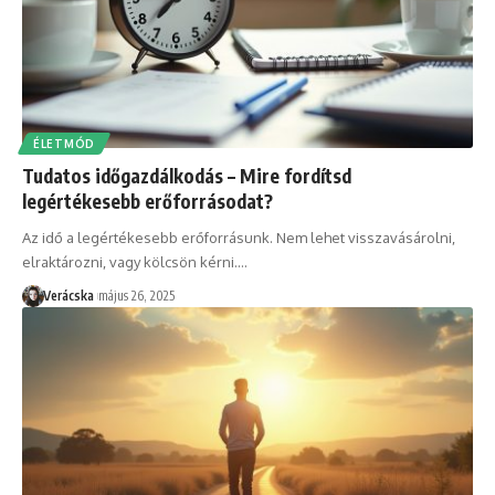
ÉLETMÓD
Tudatos időgazdálkodás – Mire fordítsd
legértékesebb erőforrásodat?
Az idő a legértékesebb erőforrásunk. Nem lehet visszavásárolni,
elraktározni, vagy kölcsön kérni.
…
Verácska
május 26, 2025