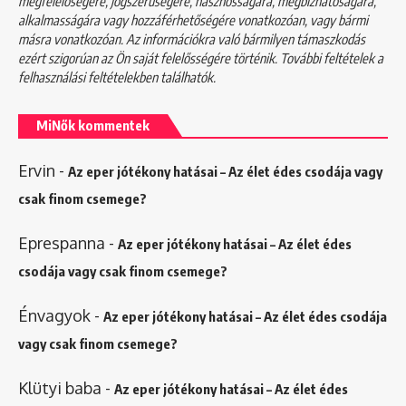
megfelelőségére, jogszerűségére, hasznosságára, megbízhatóságára,
alkalmasságára vagy hozzáférhetőségére vonatkozóan, vagy bármi
másra vonatkozóan. Az információkra való bármilyen támaszkodás
ezért szigorúan az Ön saját felelősségére történik. További feltételek a
felhasználási feltételekben
találhatók.
MiNők kommentek
Ervin
-
Az eper jótékony hatásai – Az élet édes csodája vagy
csak finom csemege?
Eprespanna
-
Az eper jótékony hatásai – Az élet édes
csodája vagy csak finom csemege?
Énvagyok
-
Az eper jótékony hatásai – Az élet édes csodája
vagy csak finom csemege?
Klütyi baba
-
Az eper jótékony hatásai – Az élet édes