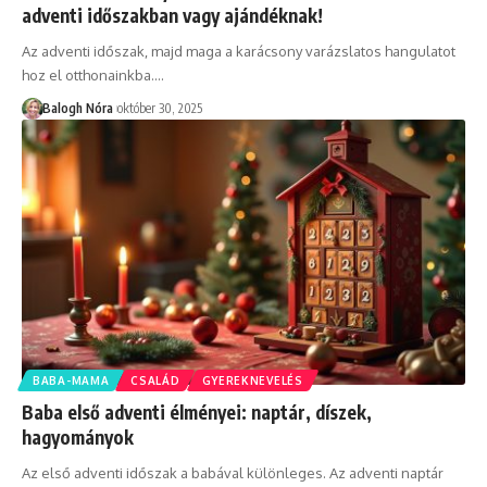
adventi időszakban vagy ajándéknak!
Az adventi időszak, majd maga a karácsony varázslatos hangulatot
hoz el otthonainkba.
…
Balogh Nóra
október 30, 2025
BABA-MAMA
CSALÁD
GYEREKNEVELÉS
Baba első adventi élményei: naptár, díszek,
hagyományok
Az első adventi időszak a babával különleges. Az adventi naptár