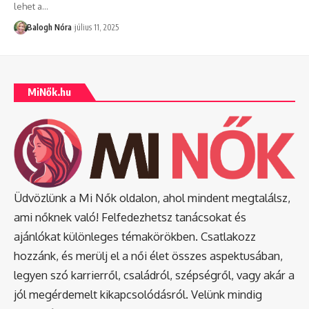
lehet a
…
Balogh Nóra
július 11, 2025
MiNők.hu
Üdvözlünk a Mi Nők oldalon, ahol mindent megtalálsz,
ami nőknek való! Felfedezhetsz tanácsokat és
ajánlókat különleges témakörökben. Csatlakozz
hozzánk, és merülj el a női élet összes aspektusában,
legyen szó karrierről, családról, szépségről, vagy akár a
jól megérdemelt kikapcsolódásról. Velünk mindig