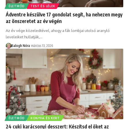
ÉLETMÓD
TEST ÉS LÉLEK
Ádventre készülve 17 gondolat segít, ha nehezen megy
az önszeretet az év végén
Az év vége közeledtével, ahogy a fák lombjai utolsó aranyló
leveleiket hullatják,
…
Balogh Nóra
március 13, 2026
ÉLETMÓD
KONYHA ÉS KERT
24 cuki karácsonyi desszert: Készítsd el őket az