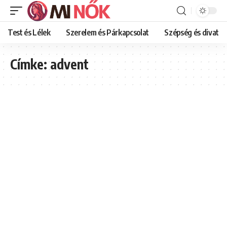
Test és Lélek
Szerelem és Párkapcsolat
Szépség és divat
Címke:
advent