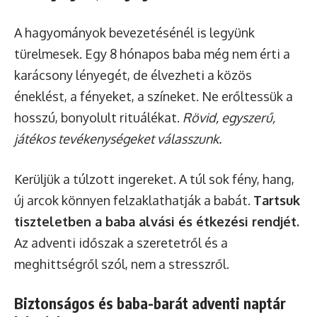
A hagyományok bevezetésénél is legyünk
türelmesek. Egy 8 hónapos baba még nem érti a
karácsony lényegét, de élvezheti a közös
éneklést, a fényeket, a színeket. Ne erőltessük a
hosszú, bonyolult rituálékat.
Rövid, egyszerű,
játékos tevékenységeket válasszunk.
Kerüljük a túlzott ingereket. A túl sok fény, hang,
új arcok könnyen felzaklathatják a babát.
Tartsuk
tiszteletben a baba alvási és étkezési rendjét.
Az adventi időszak a szeretetről és a
meghittségről szól, nem a stresszről.
Biztonságos és baba-barát adventi naptár