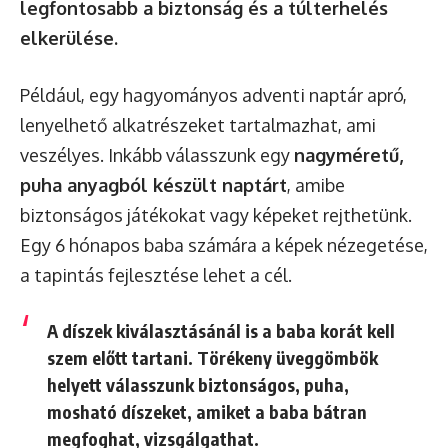
legfontosabb a biztonság és a túlterhelés
elkerülése.
Például, egy hagyományos adventi naptár apró,
lenyelhető alkatrészeket tartalmazhat, ami
veszélyes. Inkább válasszunk egy
nagyméretű,
puha anyagból készült naptárt
, amibe
biztonságos játékokat vagy képeket rejthetünk.
Egy 6 hónapos baba számára a képek nézegetése,
a tapintás fejlesztése lehet a cél.
A díszek kiválasztásánál is a baba korát kell
szem előtt tartani. Törékeny üveggömbök
helyett válasszunk
biztonságos, puha,
mosható díszeket
, amiket a baba bátran
megfoghat, vizsgálgathat.