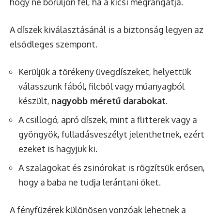
hogy ne boruljon fel, ha a kicsi megrángatja.
A díszek kiválasztásánál is a biztonság legyen az
elsődleges szempont.
Kerüljük a törékeny üvegdíszeket, helyettük
válasszunk fából, filcből vagy műanyagból
készült,
nagyobb méretű darabokat
.
A csillogó, apró díszek, mint a flitterek vagy a
gyöngyök, fulladásveszélyt jelenthetnek, ezért
ezeket is hagyjuk ki.
A szalagokat és zsinórokat is rögzítsük erősen,
hogy a baba ne tudja lerántani őket.
A fényfüzérek különösen vonzóak lehetnek a