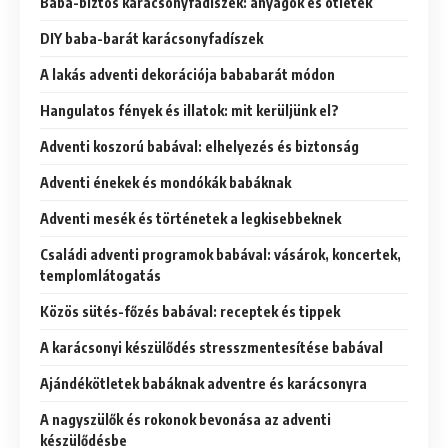
Baba-biztos karácsonyfadíszek: anyagok és ötletek
DIY baba-barát karácsonyfadíszek
A lakás adventi dekorációja bababarát módon
Hangulatos fények és illatok: mit kerüljünk el?
Adventi koszorú babával: elhelyezés és biztonság
Adventi énekek és mondókák babáknak
Adventi mesék és történetek a legkisebbeknek
Családi adventi programok babával: vásárok, koncertek,
templomlátogatás
Közös sütés-főzés babával: receptek és tippek
A karácsonyi készülődés stresszmentesítése babával
Ajándékötletek babáknak adventre és karácsonyra
A nagyszülők és rokonok bevonása az adventi
készülődésbe