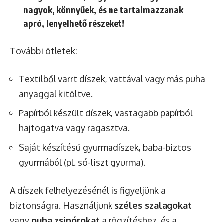
nagyok, könnyűek, és ne tartalmazzanak
apró, lenyelhető részeket!
További ötletek:
Textilből varrt díszek, vattával vagy más puha
anyaggal kitöltve.
Papírból készült díszek, vastagabb papírból
hajtogatva vagy ragasztva.
Saját készítésű gyurmadíszek, baba-biztos
gyurmából (pl. só-liszt gyurma).
A díszek felhelyezésénél is figyeljünk a
biztonságra. Használjunk
széles szalagokat
vagy
puha zsinórokat
a rögzítéshez, és a