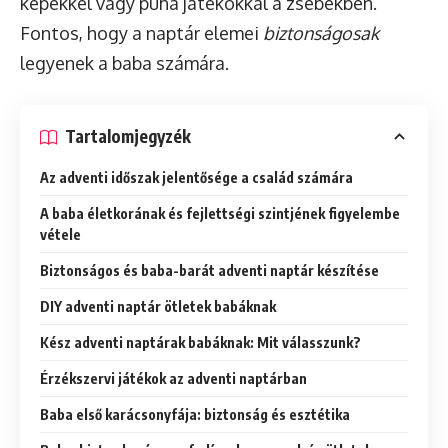
képekkel vagy puha játékokkal a zsebekben.
Fontos, hogy a naptár elemei
biztonságosak
legyenek a baba számára.
Tartalomjegyzék
Az adventi időszak jelentősége a család számára
A baba életkorának és fejlettségi szintjének figyelembe
vétele
Biztonságos és baba-barát adventi naptár készítése
DIY adventi naptár ötletek babáknak
Kész adventi naptárak babáknak: Mit válasszunk?
Érzékszervi játékok az adventi naptárban
Baba első karácsonyfája: biztonság és esztétika