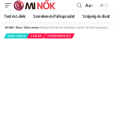
Aa
Font
Resizer
Test és Lélek
Szerelem és Párkapcsolat
Szépség és divat
Mi Nők
>
Blog
>
Baba-mama
>
Baba első adventi élményei: naptár, díszek, hagyományok
BABA-MAMA
CSALÁD
GYEREKNEVELÉS