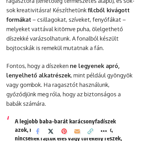
ragasztóra (lehetőleg természetes alapú), és sok-
sok kreativitásra! Készíthetünk
filcből kivágott
formákat
– csillagokat, szíveket, fenyőfákat –
melyeket vattával kitömve puha, ölelgethető
díszekké varázsolhatunk. A fonalból készült
bojtocskák is remekül mutatnak a fán.
Fontos, hogy a díszeken
ne legyenek apró,
lenyelhető alkatrészek
, mint például gyöngyök
vagy gombok. Ha ragasztót használunk,
győződjünk meg róla, hogy az biztonságos a
babák számára.
A legjobb baba-barát karácsonyfadíszek
azok, melyek puha anyagból készülnek,
nincsenek rajtuk éles vagy törékeny részek,