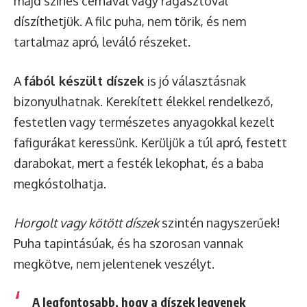
majd színes cérnával vagy ragasztóval
díszíthetjük. A filc puha, nem törik, és nem
tartalmaz apró, leváló részeket.
A
fából készült díszek
is jó választásnak
bizonyulhatnak. Kerekített élekkel rendelkező,
festetlen vagy természetes anyagokkal kezelt
fafigurákat keressünk. Kerüljük a túl apró, festett
darabokat, mert a festék lekophat, és a baba
megkóstolhatja.
Horgolt vagy kötött díszek
szintén nagyszerűek!
Puha tapintásúak, és ha szorosan vannak
megkötve, nem jelentenek veszélyt.
A legfontosabb, hogy a díszek legyenek