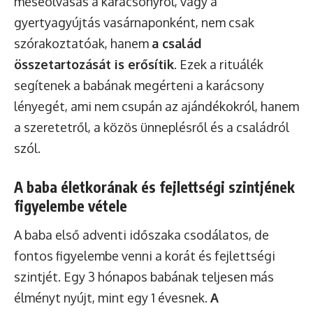
meseolvasás a karácsonyról, vagy a
gyertyagyújtás vasárnaponként, nem csak
szórakoztatóak, hanem
a család
összetartozását is erősítik
. Ezek a rituálék
segítenek a babának megérteni a karácsony
lényegét, ami nem csupán az ajándékokról, hanem
a szeretetről, a közös ünneplésről és a családról
szól.
A baba életkorának és fejlettségi szintjének
figyelembe vétele
A baba első adventi időszaka csodálatos, de
fontos figyelembe venni a korát és fejlettségi
szintjét. Egy 3 hónapos babának teljesen más
élményt nyújt, mint egy 1 évesnek.
A