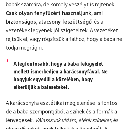
babák számára, de komoly veszélyt is rejtenek.
Csak olyan fényfüzért használjunk, ami
biztonságos, alacsony feszültségű
, és a
vezetékek legyenek jól szigeteltek. A vezetéket
rejtsük el, vagy rögzítsük a falhoz, hogy a baba ne
tudja megrágni.
A legfontosabb, hogy a baba felügyelet
mellett ismerkedjen a karácsonyfával. Ne
hagyjuk egyedül a közelében, hogy
elkerüljük a baleseteket.
A karácsonyfa esztétikai megjelenése is fontos,
de a baba szempontjából a színek és a formák a
lényegesek.
Válasszunk vidám, élénk színeket
, és
olyan díszeket, amik felkeltik a figyelmét. A