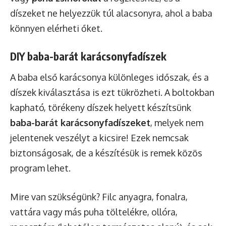
díszeket ne helyezzük túl alacsonyra, ahol a baba
könnyen elérheti őket.
DIY baba-barát karácsonyfadíszek
A baba első karácsonya különleges időszak, és a
díszek kiválasztása is ezt tükrözheti. A boltokban
kapható, törékeny díszek helyett készítsünk
baba-barát karácsonyfadíszeket
, melyek nem
jelentenek veszélyt a kicsire! Ezek nemcsak
biztonságosak, de a készítésük is remek közös
program lehet.
Mire van szükségünk? Filc anyagra, fonalra,
vattára vagy más puha töltelékre, ollóra,