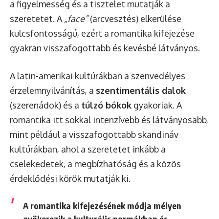
a figyelmesség és a tisztelet mutatják a
szeretetet. A
„face”
(arcvesztés) elkerülése
kulcsfontosságú, ezért a romantika kifejezése
gyakran visszafogottabb és kevésbé látványos.
A latin-amerikai kultúrákban a szenvedélyes
érzelemnyilvánítás, a
szentimentális dalok
(szerenádok) és a
túlzó bókok
gyakoriak. A
romantika itt sokkal intenzívebb és látványosabb,
mint például a visszafogottabb skandináv
kultúrákban, ahol a szeretetet inkább a
cselekedetek, a megbízhatóság és a közös
érdeklődési körök mutatják ki.
A romantika kifejezésének módja mélyen
gyökerezik a kulturális normákban és