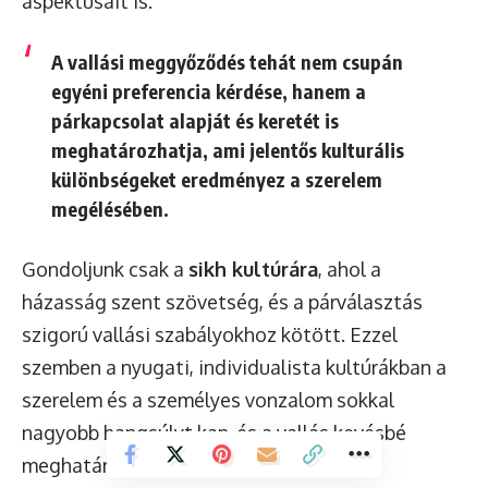
aspektusait is.
A vallási meggyőződés tehát nem csupán
egyéni preferencia kérdése, hanem a
párkapcsolat alapját és keretét is
meghatározhatja, ami jelentős kulturális
különbségeket eredményez a szerelem
megélésében.
Gondoljunk csak a
sikh kultúrára
, ahol a
házasság szent szövetség, és a párválasztás
szigorú vallási szabályokhoz kötött. Ezzel
szemben a nyugati, individualista kultúrákban a
szerelem és a személyes vonzalom sokkal
nagyobb hangsúlyt kap, és a vallás kevésbé
meghatározó tényező.