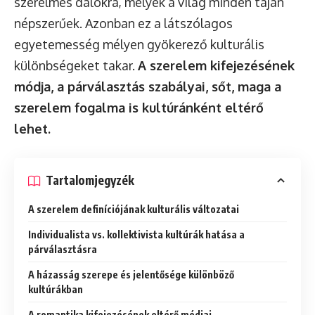
szerelmes dalokra, melyek a világ minden táján
népszerűek. Azonban ez a látszólagos
egyetemesség mélyen gyökerező kulturális
különbségeket takar.
A szerelem kifejezésének
módja, a párválasztás szabályai, sőt, maga a
szerelem fogalma is kultúránként eltérő
lehet.
Tartalomjegyzék
A szerelem definíciójának kulturális változatai
Individualista vs. kollektivista kultúrák hatása a
párválasztásra
A házasság szerepe és jelentősége különböző
kultúrákban
A romantika kifejezésének eltérő módjai