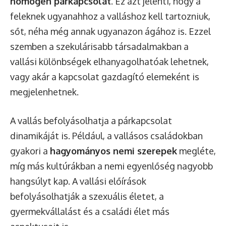
homogén párkapcsolat
. Ez azt jelenti, hogy a
feleknek ugyanahhoz a valláshoz kell tartozniuk,
sőt, néha még annak ugyanazon ágához is. Ezzel
szemben a szekulárisabb társadalmakban a
vallási különbségek elhanyagolhatóak lehetnek,
vagy akár a kapcsolat gazdagító elemeként is
megjelenhetnek.
A vallás befolyásolhatja a párkapcsolat
dinamikáját is. Például, a vallásos családokban
gyakori a
hagyományos nemi szerepek
megléte,
míg más kultúrákban a nemi egyenlőség nagyobb
hangsúlyt kap. A vallási előírások
befolyásolhatják a szexuális életet, a
gyermekvállalást és a családi élet más