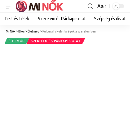
Aa
Font
Resizer
Test és Lélek
Szerelem és Párkapcsolat
Szépség és divat
Mi Nők
>
Blog
>
Életmód
>
Kulturális különbségek a szerelemben
ÉLETMÓD
SZERELEM ÉS PÁRKAPCSOLAT