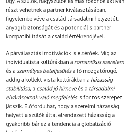
ügy. A szülők, nagyszülők és más rokonok aktívan
részt vehetnek a partner kiválasztásában,
figyelembe véve a család társadalmi helyzetét,
anyagi biztonságát és a potenciális partner
kompatibilitását a család értékrendjével.
A párválasztási motivációk is eltérőek. Míg az
individualista kultúrákban a
romantikus szerelem
és a
személyes beteljesülés
a fő mozgatórugó,
addig a kollektivista kultúrákban a
házasság
stabilitása
, a
család jó hírneve
és a
társadalmi
elvárásoknak való megfelelés
is fontos szerepet
játszik. Előfordulhat, hogy a szerelmi házasság
helyett a szülők által elrendezett házasság a
gyakoribb, bár ez a tendencia a globalizáció