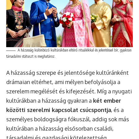
A házasság különböző kultúrákban eltérő rituálékkal és jelentéssel bír, gyakran
társadalmi státuszt is meghatároz.
A házasság szerepe és jelentősége kultúránként
drámaian eltérhet, ami mélyen befolyásolja a
szerelem megélését és kifejezését. Míg a nyugati
kultúrákban a házasság gyakran a
két ember
közötti szerelmi kapcsolat csúcspontja
, és a
személyes boldogságra fókuszál, addig sok más
kultúrában a házasság elsősorban családi,
társadalmi és gazdasági kötelezettség.