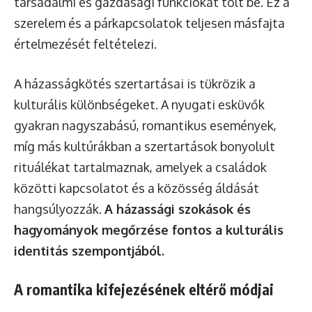
társadalmi és gazdasági funkciókat tölt be. Ez a
szerelem és a párkapcsolatok teljesen másfajta
értelmezését feltételezi.
A házasságkötés szertartásai is tükrözik a
kulturális különbségeket. A nyugati esküvők
gyakran nagyszabású, romantikus események,
míg más kultúrákban a szertartások bonyolult
rituálékat tartalmaznak, amelyek a családok
közötti kapcsolatot és a közösség áldását
hangsúlyozzák.
A házassági szokások és
hagyományok megőrzése fontos a kulturális
identitás szempontjából.
A romantika kifejezésének eltérő módjai