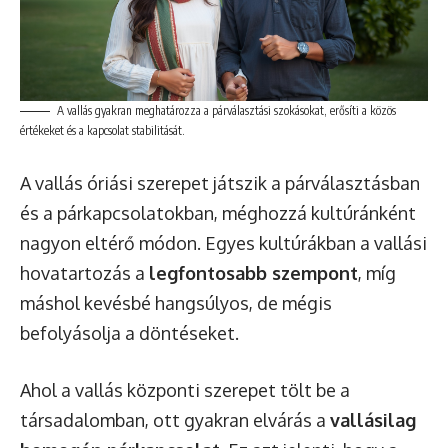
A vallás gyakran meghatározza a párválasztási szokásokat, erősíti a közös
értékeket és a kapcsolat stabilitását.
A vallás óriási szerepet játszik a párválasztásban
és a párkapcsolatokban, méghozzá kultúránként
nagyon eltérő módon. Egyes kultúrákban a vallási
hovatartozás a
legfontosabb szempont
, míg
máshol kevésbé hangsúlyos, de mégis
befolyásolja a döntéseket.
Ahol a vallás központi szerepet tölt be a
társadalomban, ott gyakran elvárás a
vallásilag