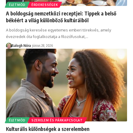
ÉLETMÓD
ÉRDEKESSÉGEK
A boldogság nemzetközi receptjei: Tippek a belső
békéért a világ különböző kultúráiból
A boldogság keresése egyetemes emberi törekvés, amely
évezredek óta foglalkoztatja a filozófusokat,
…
Balogh Nóra
június 28, 2026
ÉLETMÓD
SZERELEM ÉS PÁRKAPCSOLAT
Kulturális különbségek a szerelemben