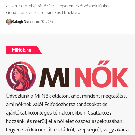
A szerelem, első ránézésre, egyetemes érzésnek tűnhet.
Gondoljunk csak a romantikus filmekre,
…
Balogh Nóra
július 10, 2025
MiNők.hu
Üdvözlünk a Mi Nők oldalon, ahol mindent megtalálsz,
ami nőknek való! Felfedezhetsz tanácsokat és
ajánlókat különleges témakörökben. Csatlakozz
hozzánk, és merülj el a női élet összes aspektusában,
legyen szó karrierről, családról, szépségről, vagy akár a