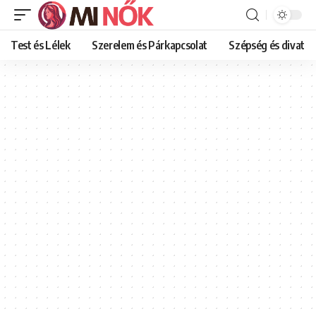
Test és Lélek
Szerelem és Párkapcsolat
Szépség és divat