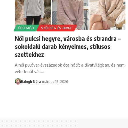
ÉLETMÓD
SZÉPSÉG ÉS DIVAT
Női pulcsi hegyre, városba és strandra –
sokoldalú darab kényelmes, stílusos
szettekhez
A női pulóver évszázadok óta hódít a divatvilágban, és nem
véletlenül vált
…
Balogh Nóra
március 19, 2026