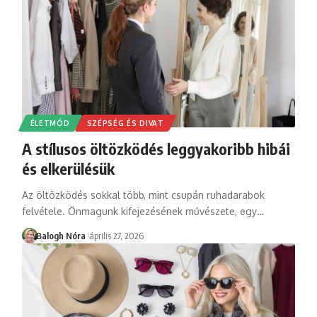
ÉLETMÓD
SZÉPSÉG ÉS DIVAT
A stílusos öltözködés leggyakoribb hibái
és elkerülésük
Az öltözködés sokkal több, mint csupán ruhadarabok
felvétele. Önmagunk kifejezésének művészete, egy
…
Balogh Nóra
április 27, 2026