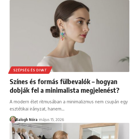
SZÉPSÉG ÉS DIVAT
Színes és formás fülbevalók – hogyan
dobják fel a minimalista megjelenést?
A modern élet ritmusában a minimalizmus nem csupán egy
esztétikai irányzat, hanem
…
Balogh Nóra
május 15, 2026