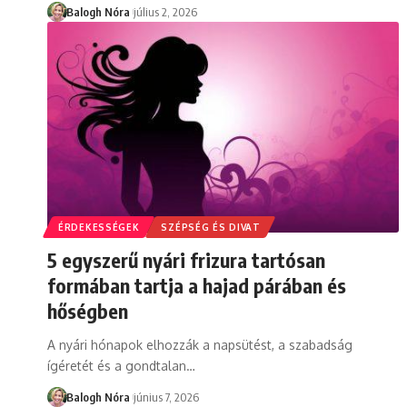
Balogh Nóra
július 2, 2026
ÉRDEKESSÉGEK
SZÉPSÉG ÉS DIVAT
5 egyszerű nyári frizura tartósan
formában tartja a hajad párában és
hőségben
A nyári hónapok elhozzák a napsütést, a szabadság
ígéretét és a gondtalan
…
Balogh Nóra
június 7, 2026