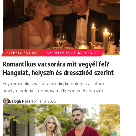
SZÉPSÉG ÉS DIVAT
SZERELEM ÉS PÁRKAPCSOLAT
Romantikus vacsorára mit vegyél fel?
Hangulat, helyszín és dresszkód szerint
Egy romantikus vacsora mindig különleges alkalom,
amelyre érdemes gondosan felkészülni. Az öltözék
…
Balogh Nóra
április 19, 2026