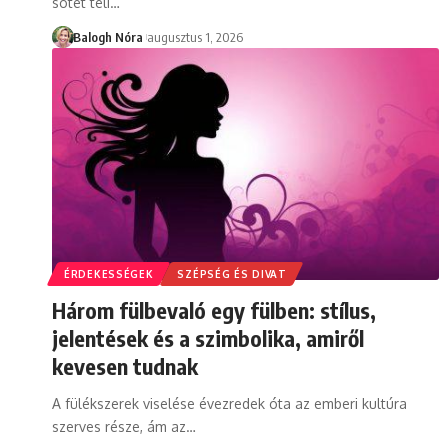
sötét téli
…
Balogh Nóra
augusztus 1, 2026
ÉRDEKESSÉGEK
SZÉPSÉG ÉS DIVAT
Három fülbevaló egy fülben: stílus,
jelentések és a szimbolika, amiről
kevesen tudnak
A fülékszerek viselése évezredek óta az emberi kultúra
szerves része, ám az
…