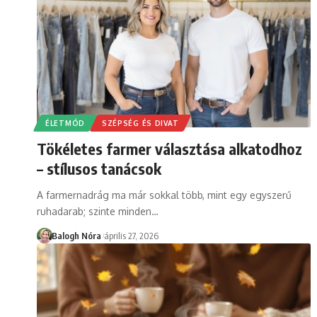
ÉLETMÓD
SZÉPSÉG ÉS DIVAT
Tökéletes farmer választása alkatodhoz
– stílusos tanácsok
A farmernadrág ma már sokkal több, mint egy egyszerű
ruhadarab; szinte minden
…
Balogh Nóra
április 27, 2026