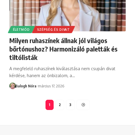
ÉLETMÓD
SZÉPSÉG ÉS DIVAT
Milyen ruhaszínek állnak jól világos
bőrtónushoz? Harmonizáló paletták és
tiltólisták
A megfelelő ruhaszínek kiválasztása nem csupán divat
kérdése, hanem az önbizalom, a
…
Balogh Nóra
március 17, 2026
1
2
3