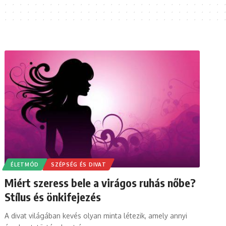
ÉLETMÓD
SZÉPSÉG ÉS DIVAT
Miért szeress bele a virágos ruhás nőbe?
Stílus és önkifejezés
A divat világában kevés olyan minta létezik, amely annyi