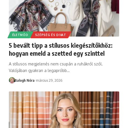
ÉLETMÓD
SZÉPSÉG ÉS DIVAT
5 bevált tipp a stílusos kiegészítőkhöz:
hogyan emeld a szetted egy szinttel
A stílusos megjelenés nem csupán a ruhákról szól.
Valójában gyakran a legapróbb
…
Balogh Nóra
március 29, 2026