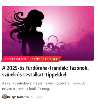
ÉRDEKESSÉGEK
SZÉPSÉG ÉS DIVAT
A 2025-ös fürdőruha-trendek: fazonok,
színek és testalkat-tippekkel
A nyár közeledtével minden évben izgatottan figyeljük,
milyen új trendek hódítják meg
…
Balogh Nóra
május 31, 2026