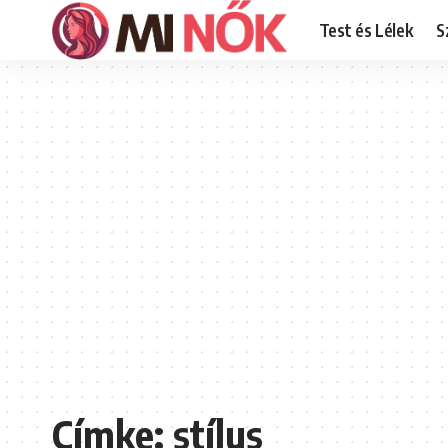
Test és Lélek
S
Címke:
stílus