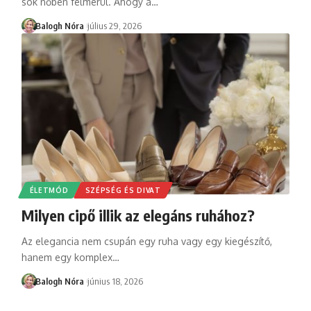
sok nőben felmerül. Ahogy a
…
Balogh Nóra
július 29, 2026
ÉLETMÓD
SZÉPSÉG ÉS DIVAT
Milyen cipő illik az elegáns ruhához?
Az elegancia nem csupán egy ruha vagy egy kiegészítő,
hanem egy komplex
…
Balogh Nóra
június 18, 2026