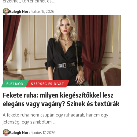
érzelmet, történelmet és
…
Balogh Nóra
július 17, 2026
ÉLETMÓD
SZÉPSÉG ÉS DIVAT
Fekete ruha: milyen kiegészítőkkel lesz
elegáns vagy vagány? Színek és textúrák
A fekete ruha nem csupán egy ruhadarab, hanem egy
jelenség, egy szimbólum,
…
Balogh Nóra
június 17, 2026