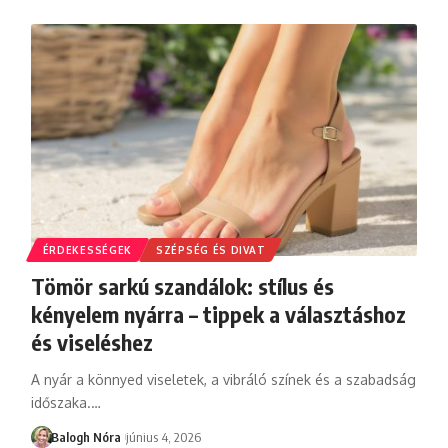
ÉRDEKESSÉGEK
SZÉPSÉG ÉS DIVAT
Tömör sarkú szandálok: stílus és
kényelem nyárra – tippek a választáshoz
és viseléshez
A nyár a könnyed viseletek, a vibráló színek és a szabadság
időszaka.
…
Balogh Nóra
június 4, 2026