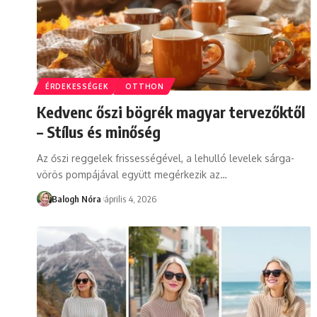
ÉRDEKESSÉGEK
OTTHON
Kedvenc őszi bögrék magyar tervezőktől
– Stílus és minőség
Az őszi reggelek frissességével, a lehulló levelek sárga-
vörös pompájával együtt megérkezik az
…
Balogh Nóra
április 4, 2026