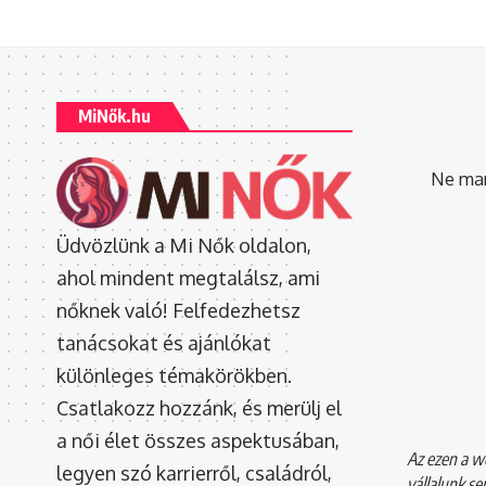
MiNők.hu
Ne mara
Üdvözlünk a Mi Nők oldalon,
ahol mindent megtalálsz, ami
nőknek való! Felfedezhetsz
tanácsokat és ajánlókat
különleges témakörökben.
Csatlakozz hozzánk, és merülj el
a női élet összes aspektusában,
Az ezen a we
legyen szó karrierről, családról,
vállalunk se