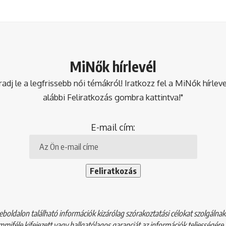
MiNők hírlevél
dj le a legfrissebb női témákról! Iratkozz fel a MiNők hírlev
alábbi Feliratkozás gombra kattintva!"
E-mail cím:
boldalon található információk kizárólag szórakoztatási célokat szolgálna
mmiféle kifejezett vagy hallgatólagos garanciát az információk teljességére,