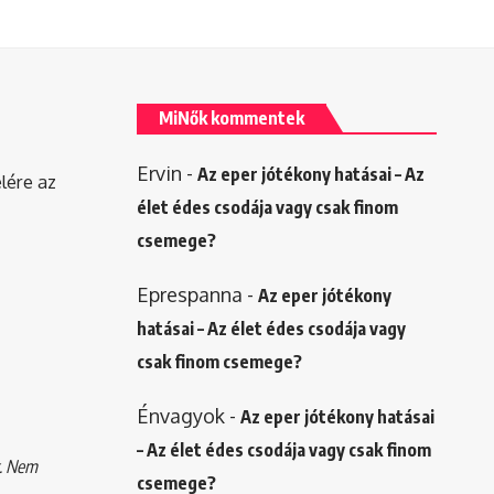
MiNők kommentek
Ervin
-
Az eper jótékony hatásai – Az
elére az
élet édes csodája vagy csak finom
csemege?
Eprespanna
-
Az eper jótékony
hatásai – Az élet édes csodája vagy
csak finom csemege?
Énvagyok
-
Az eper jótékony hatásai
– Az élet édes csodája vagy csak finom
k. Nem
csemege?