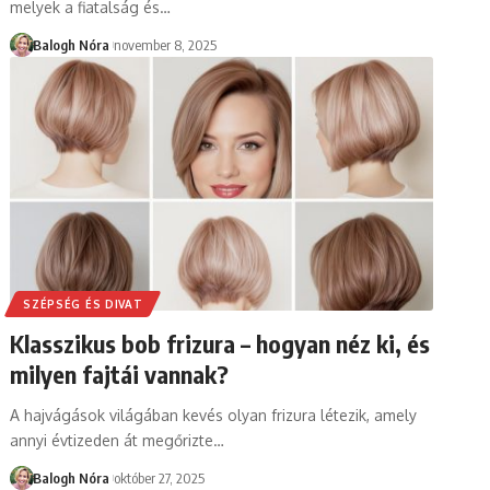
melyek a fiatalság és
…
Balogh Nóra
november 8, 2025
SZÉPSÉG ÉS DIVAT
Klasszikus bob frizura – hogyan néz ki, és
milyen fajtái vannak?
A hajvágások világában kevés olyan frizura létezik, amely
annyi évtizeden át megőrizte
…
Balogh Nóra
október 27, 2025