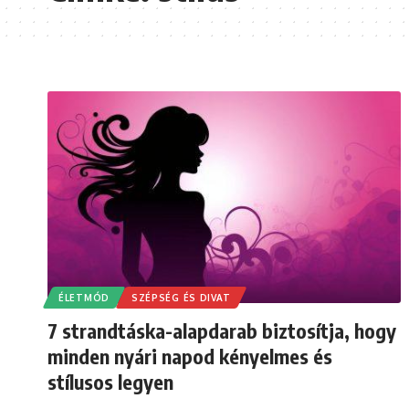
ÉLETMÓD
SZÉPSÉG ÉS DIVAT
7 strandtáska-alapdarab biztosítja, hogy
minden nyári napod kényelmes és
stílusos legyen