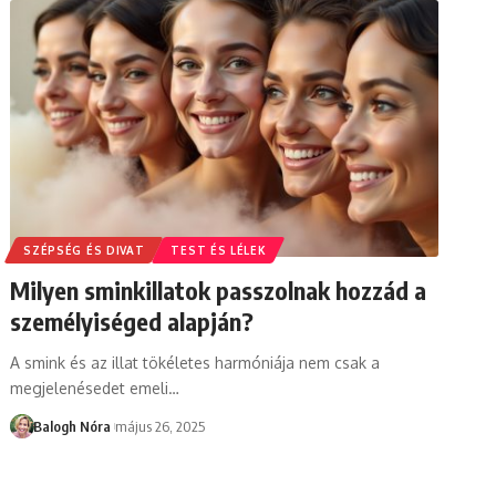
SZÉPSÉG ÉS DIVAT
TEST ÉS LÉLEK
Milyen sminkillatok passzolnak hozzád a
személyiséged alapján?
A smink és az illat tökéletes harmóniája nem csak a
megjelenésedet emeli
…
Balogh Nóra
május 26, 2025