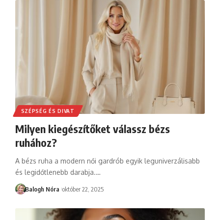
SZÉPSÉG ÉS DIVAT
Milyen kiegészítőket válassz bézs
ruhához?
A bézs ruha a modern női gardrób egyik leguniverzálisabb
és legidőtlenebb darabja.
…
Balogh Nóra
október 22, 2025