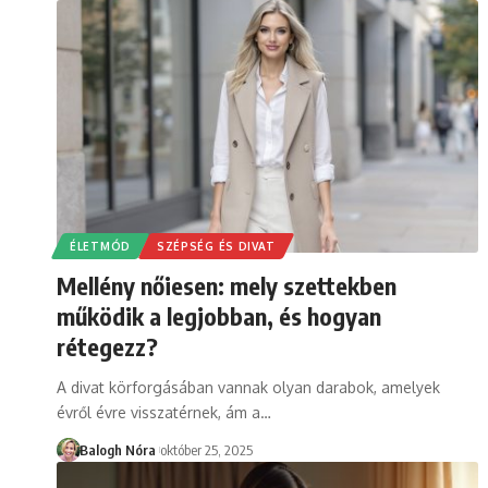
ÉLETMÓD
SZÉPSÉG ÉS DIVAT
Mellény nőiesen: mely szettekben
működik a legjobban, és hogyan
rétegezz?
A divat körforgásában vannak olyan darabok, amelyek
évről évre visszatérnek, ám a
…
Balogh Nóra
október 25, 2025