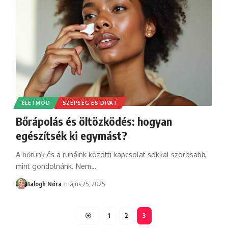
ÉLETMÓD
SZÉPSÉG ÉS DIVAT
Bőrápolás és öltözködés: hogyan
egészítsék ki egymást?
A bőrünk és a ruháink közötti kapcsolat sokkal szorosabb,
mint gondolnánk. Nem
…
Balogh Nóra
május 25, 2025
1
2
3