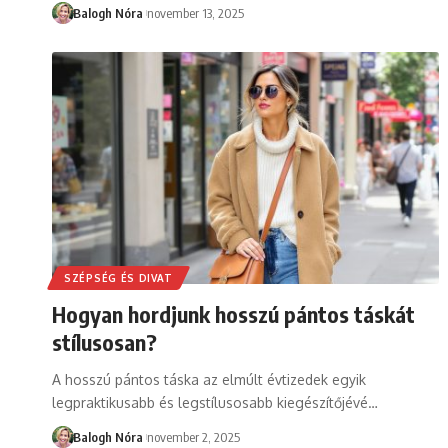
Balogh Nóra
november 13, 2025
SZÉPSÉG ÉS DIVAT
Hogyan hordjunk hosszú pántos táskát
stílusosan?
A hosszú pántos táska az elmúlt évtizedek egyik
legpraktikusabb és legstílusosabb kiegészítőjévé
…
Balogh Nóra
november 2, 2025