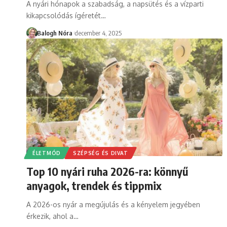
A nyári hónapok a szabadság, a napsütés és a vízparti
kikapcsolódás ígéretét
…
Balogh Nóra
december 4, 2025
ÉLETMÓD
SZÉPSÉG ÉS DIVAT
Top 10 nyári ruha 2026-ra: könnyű
anyagok, trendek és tippmix
A 2026-os nyár a megújulás és a kényelem jegyében
érkezik, ahol a
…