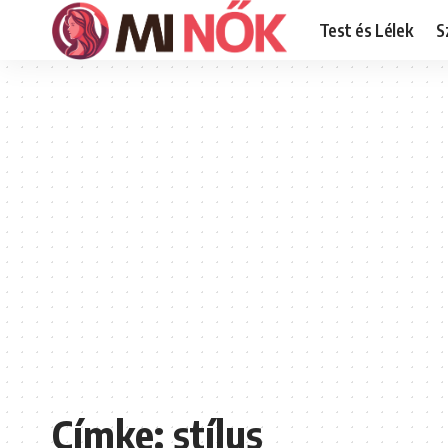
Test és Lélek
S
Címke:
stílus