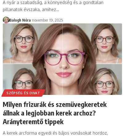
A nyár a szabadság, a könnyedség és a gondtalan
pillanatok évszaka, amihez
…
Balogh Nóra
november 19, 2025
SZÉPSÉG ÉS DIVAT
Milyen frizurák és szemüvegkeretek
állnak a legjobban kerek archoz?
Arányteremtő tippek
A kerek arcforma egyedi és bájos vonásokat hordoz,