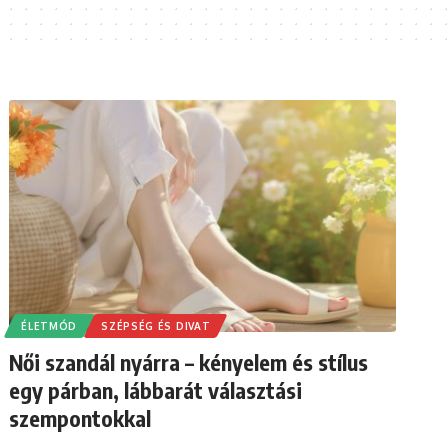
ÉLETMÓD
SZÉPSÉG ÉS DIVAT
Női szandál nyárra – kényelem és stílus
egy párban, lábbarát választási
szempontokkal