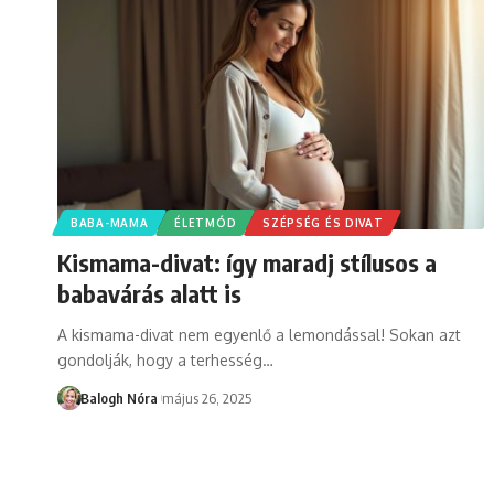
BABA-MAMA
ÉLETMÓD
SZÉPSÉG ÉS DIVAT
Kismama-divat: így maradj stílusos a
babavárás alatt is
A kismama-divat nem egyenlő a lemondással! Sokan azt
gondolják, hogy a terhesség
…
Balogh Nóra
május 26, 2025