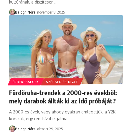
kultúrának, a díszítésen
…
Balogh Nóra
november 8, 2025
ÉRDEKESSÉGEK
SZÉPSÉG ÉS DIVAT
Fürdőruha-trendek a 2000-res évekből:
mely darabok állták ki az idő próbáját?
A 2000-es évek, vagy ahogy gyakran emlegetjük, a Y2K-
korszak, egy rendkívül izgalmas
…
Balogh Nóra
október 29, 2025