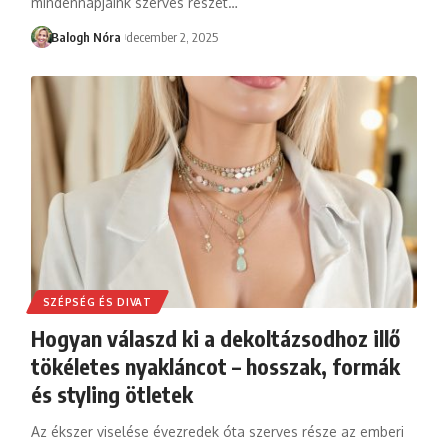
mindennapjaink szerves részét
…
Balogh Nóra
december 2, 2025
SZÉPSÉG ÉS DIVAT
Hogyan válaszd ki a dekoltázsodhoz illő
tökéletes nyakláncot – hosszak, formák
és styling ötletek
Az ékszer viselése évezredek óta szerves része az emberi