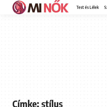
Test és Lélek
S
Címke:
stílus