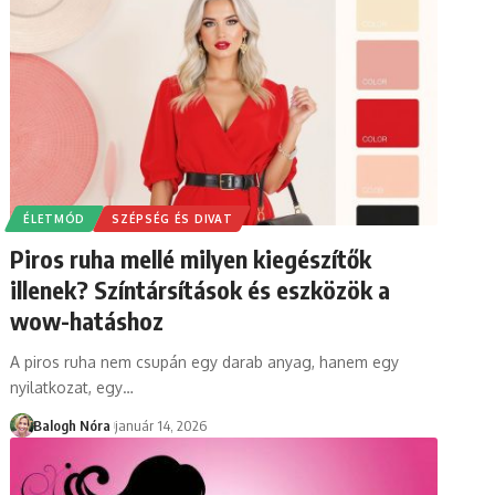
ÉLETMÓD
SZÉPSÉG ÉS DIVAT
Piros ruha mellé milyen kiegészítők
illenek? Színtársítások és eszközök a
wow-hatáshoz
A piros ruha nem csupán egy darab anyag, hanem egy
nyilatkozat, egy
…
Balogh Nóra
január 14, 2026