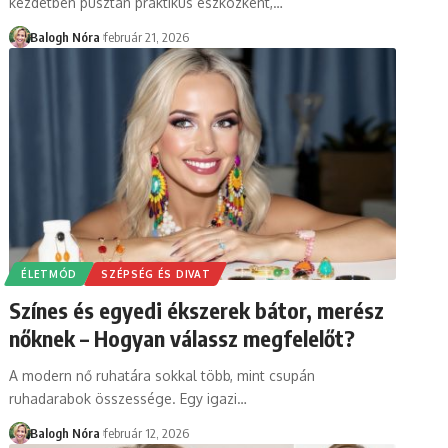
kezdetben pusztán praktikus eszközként,
…
Balogh Nóra
február 21, 2026
ÉLETMÓD
SZÉPSÉG ÉS DIVAT
Színes és egyedi ékszerek bátor, merész
nőknek – Hogyan válassz megfelelőt?
A modern nő ruhatára sokkal több, mint csupán
ruhadarabok összessége. Egy igazi
…
Balogh Nóra
február 12, 2026