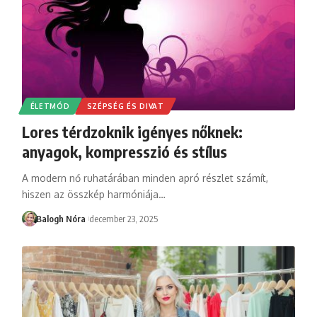
ÉLETMÓD
SZÉPSÉG ÉS DIVAT
Lores térdzoknik igényes nőknek:
anyagok, kompresszió és stílus
A modern nő ruhatárában minden apró részlet számít,
hiszen az összkép harmóniája
…
Balogh Nóra
december 23, 2025