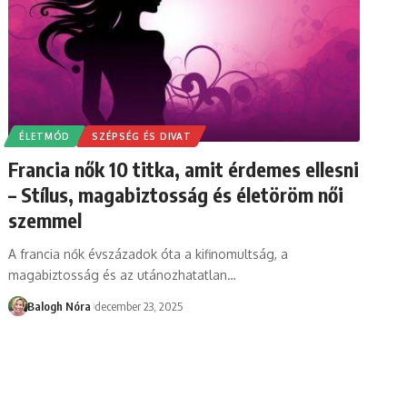
ÉLETMÓD
SZÉPSÉG ÉS DIVAT
Francia nők 10 titka, amit érdemes ellesni
– Stílus, magabiztosság és életöröm női
szemmel
A francia nők évszázadok óta a kifinomultság, a
magabiztosság és az utánozhatatlan
…
Balogh Nóra
december 23, 2025