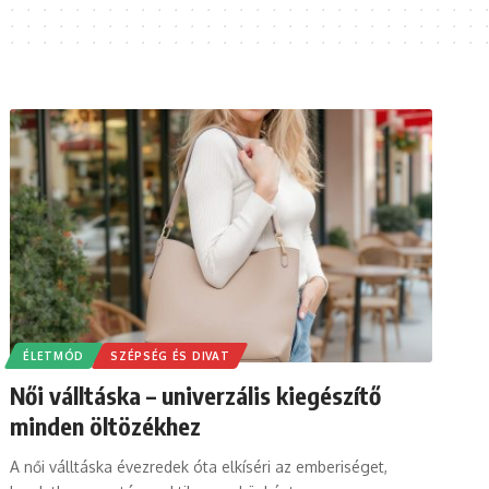
ÉLETMÓD
SZÉPSÉG ÉS DIVAT
Női válltáska – univerzális kiegészítő
minden öltözékhez
A női válltáska évezredek óta elkíséri az emberiséget,