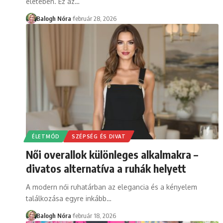
életében. Ez az
…
Balogh Nóra
február 28, 2026
ÉLETMÓD
SZÉPSÉG ÉS DIVAT
Női overallok különleges alkalmakra –
divatos alternatíva a ruhák helyett
A modern női ruhatárban az elegancia és a kényelem
találkozása egyre inkább
…
Balogh Nóra
február 18, 2026