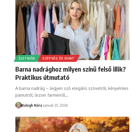
ÉLETMÓD
SZÉPSÉG ÉS DIVAT
Barna nadrághoz milyen színű felső illik?
Praktikus útmutató
A barna nadrág – legyen szó elegáns szövetről, kényelmes
pamutról, lezser farmerről
…
Balogh Nóra
január 25, 2026