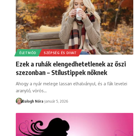
ÉLETMÓD
SZÉPSÉG ÉS DIVAT
Ezek a ruhák elengedhetetlenek az őszi
szezonban – Stílustippek nőknek
Ahogy a nyár melege lassan elhalványul, és a fák levelei
aranyló, vörös
…
Balogh Nóra
január 5, 2026