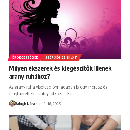
ÉRDEKESSÉGEK
SZÉPSÉG ÉS DIVAT
Milyen ékszerek és kiegészítők illenek
arany ruhához?
Az arany ruha viselése önmagában is egy merész és
felejthetetlen divatnyilatkozat. Ez
…
Balogh Nóra
január 18, 2026