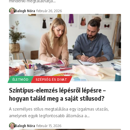
mindenki megtalálhatja
…
Balogh Nóra
február 26, 2026
ÉLETMÓD
SZÉPSÉG ÉS DIVAT
Színtípus-elemzés lépésről lépésre –
hogyan találd meg a saját stílusod?
A személyes stílus megtalálása egy izgalmas utazás,
amelynek egyik legfontosabb állomása a
…
Balogh Nóra
február 15, 2026