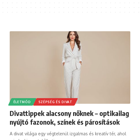
ÉLETMÓD
SZÉPSÉG ÉS DIVAT
Divattippek alacsony nőknek – optikailag
nyújtó fazonok, színek és párosítások
A divat világa egy végtelenül izgalmas és kreatív tér, ahol