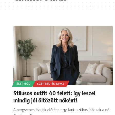
ÉLETMÓD
SZÉPSÉG ÉS DIVAT
Stílusos outfit 40 felett: így leszel
mindig jól öltözött nőként!
A negyvenes éveink elérése egy fantasztikus időszak a nő