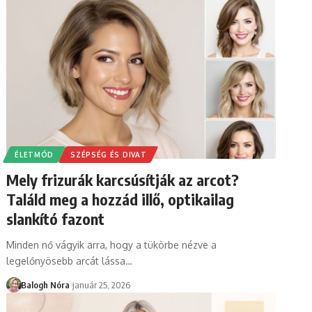
ÉLETMÓD
SZÉPSÉG ÉS DIVAT
Mely frizurák karcsúsítják az arcot?
Találd meg a hozzád illő, optikailag
slankító fazont
Minden nő vágyik arra, hogy a tükörbe nézve a
legelőnyösebb arcát lássa
…
Balogh Nóra
január 25, 2026