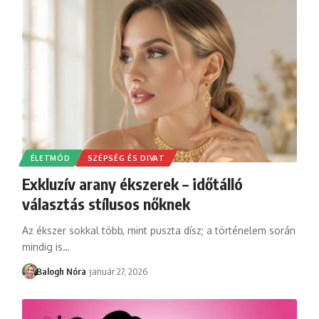
ÉLETMÓD
SZÉPSÉG ÉS DIVAT
Exkluzív arany ékszerek – időtálló
választás stílusos nőknek
Az ékszer sokkal több, mint puszta dísz; a történelem során
mindig is
…
Balogh Nóra
január 27, 2026