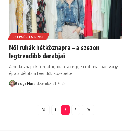
SZÉPSÉG ÉS DIVAT
Női ruhák hétköznapra – a szezon
legtrendibb darabjai
A hétköznapok forgatagában, a reggeli rohanásban vagy
épp a délutáni teendők közepette
…
Balogh Nóra
december 21, 2025
1
2
3