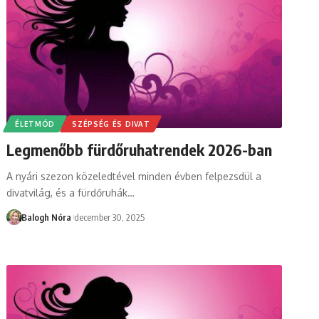
ÉLETMÓD
SZÉPSÉG ÉS DIVAT
Legmenőbb fürdőruhatrendek 2026-ban
A nyári szezon közeledtével minden évben felpezsdül a
divatvilág, és a fürdőruhák
…
Balogh Nóra
december 30, 2025