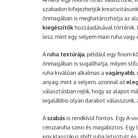
szabadon kifejezhetjük kreativitásun
önmagában is meghatározhatja az alap
kiegészítők
hozzáadásával történik. 
lesz, mint egy selyem maxi ruha vagy 
A
ruha textúrája
, például egy finom 
önmagában is sugallhatja, milyen stí
ruha kiválóan alkalmas a
vagányabb
,
anyag, mint a selyem, azonnal az
eleg
választásban rejlik, hogy az alapot má
legalábbis olyan darabot válasszunk, 
A
szabás
is rendkívül fontos. Egy A-v
ceruzaruha szexi és magabiztos. Egy 
egy klasszikus shift ruha letisztult 