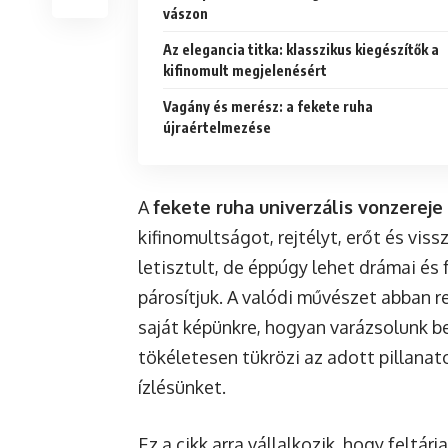
vászon
Az elegancia titka: klasszikus kiegészítők a
kifinomult megjelenésért
Vagány és merész: a fekete ruha
újraértelmezése
A
fekete ruha univerzális vonzereje
kifinomultságot, rejtélyt, erőt és vis
letisztult, de éppúgy lehet drámai és
párosítjuk. A valódi művészet abban re
saját képünkre, hogyan varázsolunk b
tökéletesen tükrözi az adott pillanat
ízlésünket.
Ez a cikk arra vállalkozik, hogy feltárj