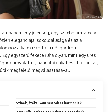
ab, hanem egy jelenség, egy szimbólum, amely
dőtlen eleganciája, sokoldalúsága és az a
alomhoz alkalmazkodik, a női gardrób
 Egy egyszerű fekete ruha olyan, mint egy üres
égünk árnyalatait, hangulatunkat és stílusunkat,
xtúrák megfelelő megválasztásával.
Színek játéka: kontrasztok és harmóniák