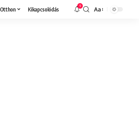
9
Otthon
Kikapcsolódás
Aa
Font
Resizer