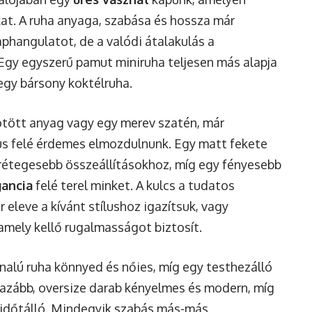
kat. A ruha anyaga, szabása és hossza már
hangulatot, de a valódi átalakulás a
Egy egyszerű pamut miniruha teljesen más alapja
egy bársony koktélruha.
kötött anyag vagy egy merev szatén, már
lus felé érdemes elmozdulnunk. Egy matt fekete
 rétegesebb összeállításokhoz, míg egy fényesebb
ancia
felé terel minket. A kulcs a tudatos
r eleve a kívánt stílushoz igazítsuk, vagy
amely kellő rugalmasságot biztosít.
onalú ruha könnyed és nőies, míg egy testhezálló
lazább, oversize darab kényelmes és modern, míg
és időtálló. Mindegyik szabás más-más