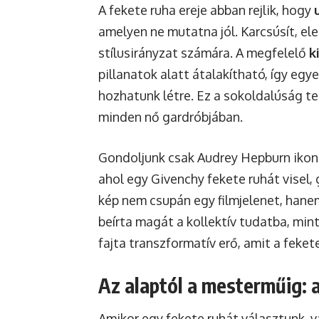
A fekete ruha ereje abban rejlik, hogy
amelyen ne mutatna jól. Karcsúsít, el
stílusirányzat számára. A megfelelő
k
pillanatok alatt átalakítható, így e
hozhatunk létre. Ez a sokoldalúság t
minden nő gardróbjában.
Gondoljunk csak Audrey Hepburn ikonik
ahol egy Givenchy fekete ruhát visel,
kép nem csupán egy filmjelenet, han
beírta magát a kollektív tudatba, min
fajta transzformatív erő, amit a feke
Az alaptól a mesterműig: 
Amikor egy fekete ruhát választunk, 