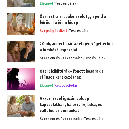
Életmód
Test és Lélek
Őszi extra arcpakolások: Így ápold a
bőröd, ha jön a hideg
Szépség és divat
Test és Lélek
20 ok, amiért már az elején véget érhet
a bimbózó kapcsolat
Szerelem és Párkapcsolat
Test és Lélek
Őszi biciklitúrák – fonott kosarak a
stílusos kerekezéshez
Életmód
Kikapcsolódás
Akkor leszel igazán boldog
kapcsolatban, ha te is fejlődsz, és
vállalod az önmunkát
Szerelem és Párkapcsolat
Test és Lélek