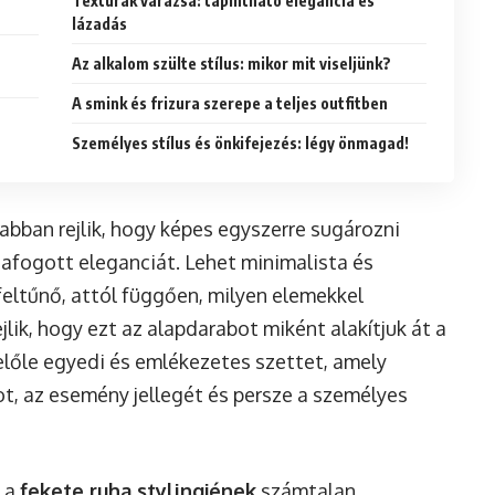
Textúrák varázsa: tapintható elegancia és
lázadás
Az alkalom szülte stílus: mikor mit viseljünk?
A smink és frizura szerepe a teljes outfitben
Személyes stílus és önkifejezés: légy önmagad!
abban rejlik, hogy képes egyszerre sugározni
szafogott eleganciát. Lehet minimalista és
 feltűnő, attól függően, milyen elemekkel
jlik, hogy ezt az alapdarabot miként alakítjuk át a
előle egyedi és emlékezetes szettet, amely
ot, az esemény jellegét és persze a személyes
a a
fekete ruha stylingjének
számtalan