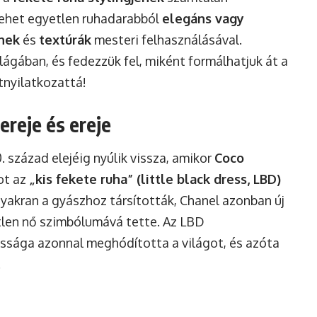
lehet egyetlen ruhadarabból
elegáns vagy
ínek
és
textúrák
mesteri felhasználásával.
lágában, és fedezzük fel, miként formálhatjuk át a
tnyilatkozattá!
ereje és ereje
 század elejéig nyúlik vissza, amikor
Coco
ot az
„kis fekete ruha” (little black dress, LBD)
gyakran a gyászhoz társították, Chanel azonban új
tlen nő szimbólumává tette. Az LBD
ussága azonnal meghódította a világot, és azóta
.