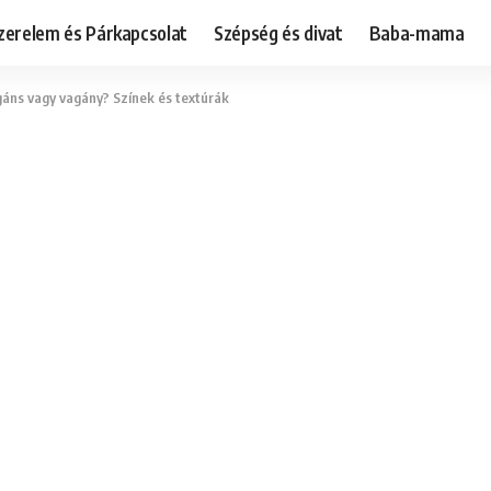
zerelem és Párkapcsolat
Szépség és divat
Baba-mama
egáns vagy vagány? Színek és textúrák