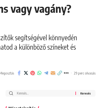
áns vagy vagány?
észítők segítségével könnyedén
atod a különböző színeket és
29 perc olvasás
Megosztás
Search
for: