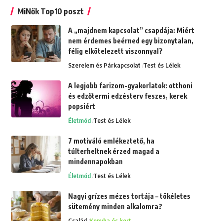
MiNők Top10 poszt
A „majdnem kapcsolat” csapdája: Miért
nem érdemes beérned egy bizonytalan,
félig elkötelezett viszonnyal?
Szerelem és Párkapcsolat
Test és Lélek
A legjobb farizom-gyakorlatok: otthoni
és edzőtermi edzésterv feszes, kerek
popsiért
Életmód
Test és Lélek
7 motiváló emlékeztető, ha
túlterheltnek érzed magad a
mindennapokban
Életmód
Test és Lélek
Nagyi grízes mézes tortája – tökéletes
sütemény minden alkalomra?
Család
Konyha és kert