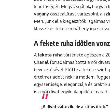
lehetőségét. Megvizsgáljuk, hogyan 
vagány
összeállítást varázsolni, a
sz
Merüljünk el a kiegészítők izgalmas vi
klasszikus fekete ruhát egy igazi diva
A fekete ruha időtlen vonz
A
fekete ruha
története egészen a 20.
Chanel
forradalmasította a női divat
bevezetésével. Előtte a fekete színt 
értelmet adott neki: a modern, függe
egyszerűsége, eleganciája és praktik
is a női divat egyik alappillére maradt
„A divat változik, de a stílus örök.”