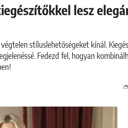
kiegészítőkkel lesz eleg
 végtelen stíluslehetőségeket kínál. Kieg
gjelenéssé. Fedezd fel, hogyan kombinálh
ben!