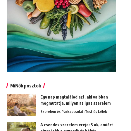
MiNők posztok
Egy nap megtalálod azt, aki valóban
megmutatja, milyen az igaz szerelem
Szerelem és Párkapcsolat
Test és Lélek
A csendes szerelem ereje: 5 ok, amiért
nincs jobb a nyugodt és békés