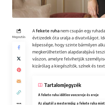
A
fekete ruha
nem csupán egy ruhadar
Megosztás
évtizedek óta uralja a divatvilágot. I
képessége, hogy szinte bármilyen alk
megkerülhetetlen alapdarabjává teszi.
vászon, amelyre felvihetjük személyis
kizárólag a kiegészítők, színek és te
Tartalomjegyzék
A fekete ruha időtlen vonzereje és ereje
Az alaptól a mesterműig: a fekete ruha mint