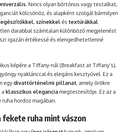
univerzális
. Nincs olyan bőrtónus vagy testalkat,
eganciát kölcsönöz, és alapként szolgál bármilyen
iegészítőkkel
,
színekkel
és
textúrákkal
gyetlen darabbal számtalan különböző megjelenést
eszi igazán értékessé és elengedhetetlenné
us képére a Tiffany-nál (Breakfast at Tiffany’s),
 gyöngy nyaklánccal és elegáns kesztyűvel. Ez a
em egy
divattörténelmi pillanat
, amely örökre
t a
klasszikus elegancia
megtestesítője. Ez az a
te ruha hordoz magában.
a fekete ruha mint vászon
valójában egy
üres vásznat
kapunk, amelyen