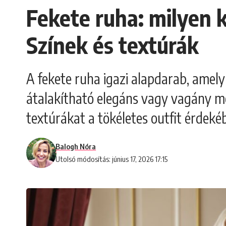
Fekete ruha: milyen 
Színek és textúrák
A fekete ruha igazi alapdarab, amely
átalakítható elegáns vagy vagány me
textúrákat a tökéletes outfit érdeké
Balogh Nóra
Utolsó módosítás: június 17, 2026 17:15