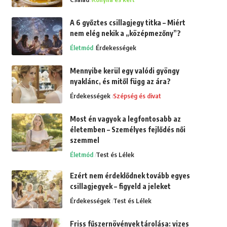
A 6 győztes csillagjegy titka – Miért
nem elég nekik a „középmezőny”?
Életmód
Érdekességek
Mennyibe kerül egy valódi gyöngy
nyaklánc, és mitől függ az ára?
Érdekességek
Szépség és divat
Most én vagyok a legfontosabb az
életemben – Személyes fejlődés női
szemmel
Életmód
Test és Lélek
Ezért nem érdeklődnek tovább egyes
csillagjegyek – figyeld a jeleket
Érdekességek
Test és Lélek
Friss fűszernövények tárolása: vizes