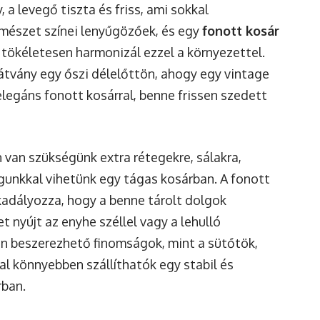
 a levegő tiszta és friss, ami sokkal
rmészet színei lenyűgözőek, és egy
fonott kosár
 tökéletesen harmonizál ezzel a környezettel.
 látvány egy őszi délelőttön, ahogy egy vintage
elegáns fonott kosárral, benne frissen szedett
 van szükségünk extra rétegekre, sálakra,
unkkal vihetünk egy tágas kosárban. A fonott
dályozza, hogy a benne tárolt dolgok
 nyújt az enyhe széllel vagy a lehulló
on beszerezhető finomságok, mint a sütőtök,
al könnyebben szállíthatók egy stabil és
rban.