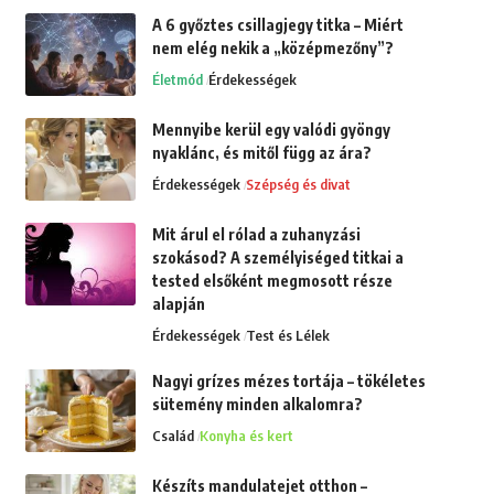
A 6 győztes csillagjegy titka – Miért
nem elég nekik a „középmezőny”?
Életmód
Érdekességek
Mennyibe kerül egy valódi gyöngy
nyaklánc, és mitől függ az ára?
Érdekességek
Szépség és divat
Mit árul el rólad a zuhanyzási
szokásod? A személyiséged titkai a
tested elsőként megmosott része
alapján
Érdekességek
Test és Lélek
Nagyi grízes mézes tortája – tökéletes
sütemény minden alkalomra?
Család
Konyha és kert
Készíts mandulatejet otthon –