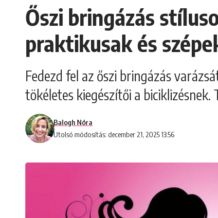
Őszi bringázás stílu
praktikusak és szépe
Fedezd fel az őszi bringázás varázs
tökéletes kiegészítői a biciklizésnek
Balogh Nóra
Utolsó módosítás: december 21, 2025 13:56