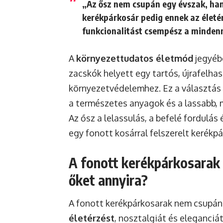
„Az ősz nem csupán egy évszak, han
kerékpárkosár pedig ennek az életérz
funkcionalitást csempész a minden
A
környezettudatos életmód
jegyébe
zacskók helyett egy tartós, újrafelha
környezetvédelemhez. Ez a választás 
a természetes anyagok és a lassabb, m
Az ősz a lelassulás, a befelé fordulás
egy fonott kosárral felszerelt kerékp
A fonott kerékpárkosarak 
őket annyira?
A fonott kerékpárkosarak nem csupán
életérzést
, nosztalgiát és eleganciá