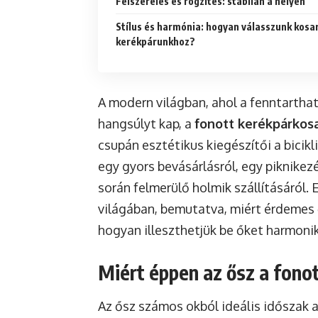
Felszerelés és rögzítés: stabilan a helyén
Stílus és harmónia: hogyan válasszunk kosa
kerékpárunkhoz?
A modern világban, ahol a fenntarth
hangsúlyt kap, a
fonott kerékpárkos
csupán esztétikus kiegészítői a bicikl
egy gyors bevásárlásról, egy piknikez
során felmerülő holmik szállításáról.
világában, bemutatva, miért érdemes ő
hogyan illeszthetjük be őket harmoni
Miért éppen az ősz a fono
Az ősz számos okból ideális időszak a