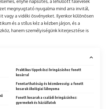
llemes, enyhe napsütés, a lehullott falevelek
szet megnyugtató nyugalma mind arra invitál,
ait vagy a vidéki ösvényeket. Ilyenkor különösen
ikum és a stílus kéz a kézben járjon, és a
zköz, hanem személyiségünk kiterjesztése is
Praktikus tippek őszi bringázáshoz fonott
kosárral
Fenntarthatóság és kézművesség: a fonott
kosarak ökológiai lábnyoma
nű
Fonott kosarak a családi bringázáshoz:
gyermekek és háziállatok