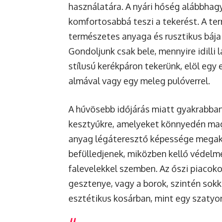
használatára. A nyári hőség alábbhagy,
komfortosabbá teszi a tekerést. A te
természetes anyaga és rusztikus bája
Gondoljunk csak bele, mennyire idilli
stílusú kerékpáron tekerünk, elöl egy 
almával vagy egy meleg pulóverrel.
A hűvösebb időjárás miatt gyakrabban
kesztyűkre, amelyeket könnyedén mag
anyag légáteresztő képessége megaka
befülledjenek, miközben kellő védelmet
falevelekkel szemben. Az őszi piacok
gesztenye, vagy a borok, szintén sokk
esztétikus kosárban, mint egy szatyo