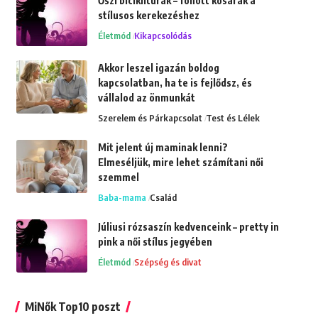
Őszi biciklitúrák – fonott kosarak a
stílusos kerekezéshez
Életmód
Kikapcsolódás
Akkor leszel igazán boldog
kapcsolatban, ha te is fejlődsz, és
vállalod az önmunkát
Szerelem és Párkapcsolat
Test és Lélek
Mit jelent új maminak lenni?
Elmeséljük, mire lehet számítani női
szemmel
Baba-mama
Család
Júliusi rózsaszín kedvenceink – pretty in
pink a női stílus jegyében
Életmód
Szépség és divat
MiNők Top10 poszt