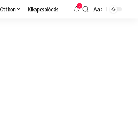
9
Otthon
Kikapcsolódás
Aa
Font
Resizer