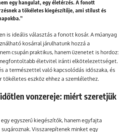
em egy hangulat, egy életérzés. A fonott
ésnek a tökéletes kiegészítője, ami stílust és
napokba.”
n is ideális választás a fonott kosár. A műanyag
sználható kosárral járulhatunk hozzá a
nem csupán praktikus, hanem üzenetet is hordoz:
egfontoltabb életvitel iránti elkötelezettséget.
 és a természettel való kapcsolódás időszaka, és
ár tökéletes eszköz ehhez a szemlélethez.
időtlen vonzereje: miért szeretjük
 egy egyszerű kiegészítők, hanem egyfajta
t sugároznak. Visszarepítenek minket egy