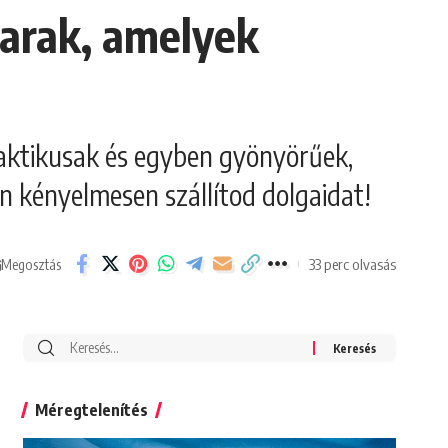
sarak, amelyek
raktikusak és egyben gyönyörűek,
en kényelmesen szállítod dolgaidat!
33 perc olvasás
Megosztás
Search
for:
Méregtelenítés