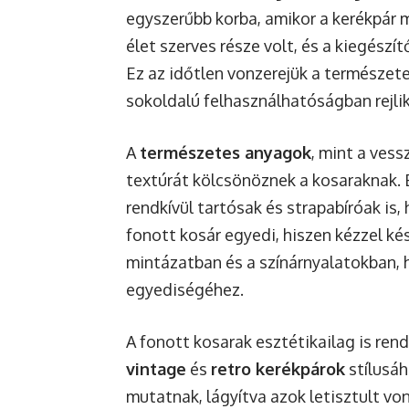
egyszerűbb korba, amikor a kerékpár
élet szerves része volt, és a kiegészí
Ez az időtlen vonzerejük a természe
sokoldalú felhasználhatóságban rejlik
A
természetes anyagok
, mint a vess
textúrát kölcsönöznek a kosaraknak.
rendkívül tartósak és strapabíróak i
fonott kosár egyedi, hiszen kézzel ké
mintázatban és a színárnyalatokban, h
egyediségéhez.
A fonott kosarak esztétikailag is ren
vintage
és
retro kerékpárok
stílusáh
mutatnak, lágyítva azok letisztult von