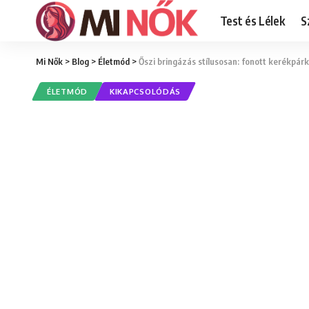
Test és Lélek
S
Mi Nők
>
Blog
>
Életmód
>
Őszi bringázás stílusosan: fonott kerékpár
ÉLETMÓD
KIKAPCSOLÓDÁS