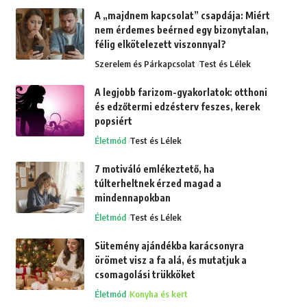
A „majdnem kapcsolat” csapdája: Miért
nem érdemes beérned egy bizonytalan,
félig elkötelezett viszonnyal?
Szerelem és Párkapcsolat
Test és Lélek
A legjobb farizom-gyakorlatok: otthoni
és edzőtermi edzésterv feszes, kerek
popsiért
Életmód
Test és Lélek
7 motiváló emlékeztető, ha
túlterheltnek érzed magad a
mindennapokban
Életmód
Test és Lélek
Sütemény ajándékba karácsonyra
örömet visz a fa alá, és mutatjuk a
csomagolási trükköket
Életmód
Konyha és kert