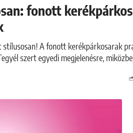
sosan: fonott kerékpárko
k
át stílusosan! A fonott kerékpárkosarak p
. Tegyél szert egyedi megjelenésre, miközb