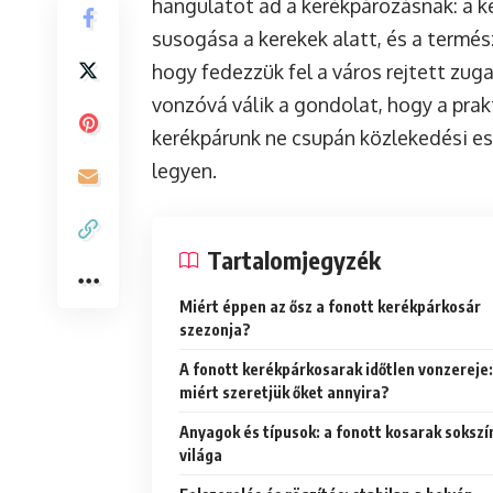
hangulatot ad a kerékpározásnak: a ke
susogása a kerekek alatt, és a termé
hogy fedezzük fel a város rejtett zug
vonzóvá válik a gondolat, hogy a prakt
kerékpárunk ne csupán közlekedési es
legyen.
Tartalomjegyzék
Miért éppen az ősz a fonott kerékpárkosár
szezonja?
A fonott kerékpárkosarak időtlen vonzereje:
miért szeretjük őket annyira?
Anyagok és típusok: a fonott kosarak sokszí
világa