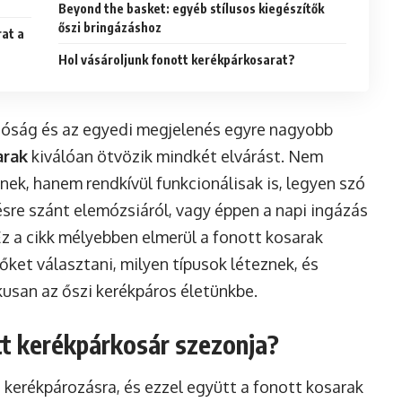
Beyond the basket: egyéb stílusos kiegészítők
őszi bringázáshoz
rat a
Hol vásároljunk fonott kerékpárkosarat?
atóság és az egyedi megjelenés egyre nagyobb
arak
kiválóan ötvözik mindkét elvárást. Nem
inek, hanem rendkívül funkcionálisak is, legyen szó
ésre szánt elemózsiáról, vagy éppen a napi ingázás
 Ez a cikk mélyebben elmerül a fonott kosarak
ket választani, milyen típusok léteznek, és
kusan az őszi kerékpáros életünkbe.
tt kerékpárkosár szezonja?
 kerékpározásra, és ezzel együtt a fonott kosarak