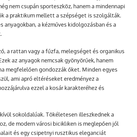
 még nem csupán sporteszköz, hanem a mindennapi
tők a praktikum mellett a szépséget is szolgálták.
tes anyagokban, a kézműves kidolgozásban és a
.
ző, a rattan vagy a fűzfa, melegséget és organikus
 Ezek az anyagok nemcsak gyönyörűek, hanem
s, ha megfelelően gondozzák őket. Minden egyes
szül, ami apró eltéréseket eredményez a
ozzájárulva ezzel a kosár karakteréhez és
dkívül sokoldalúak. Tökéletesen illeszkednek a
oz, de modern városi bicikliken is meglepően jól
alait és egy csipetnyi rusztikus eleganciát