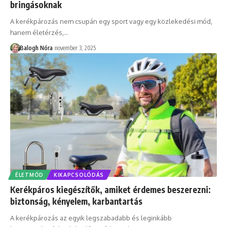
bringásoknak
A kerékpározás nem csupán egy sport vagy egy közlekedési mód,
hanem életérzés,
…
Balogh Nóra
november 3, 2025
ÉLETMÓD
KIKAPCSOLÓDÁS
Kerékpáros kiegészítők, amiket érdemes beszerezni:
biztonság, kényelem, karbantartás
A kerékpározás az egyik legszabadabb és leginkább