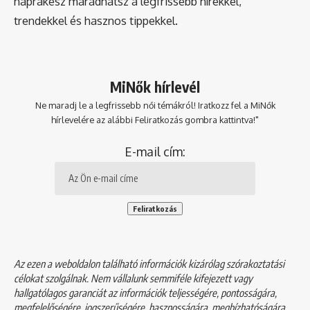
naprakész maradhatsz a legfrissebb hírekkel,
trendekkel és hasznos tippekkel.
MiNők hírlevél
Ne maradj le a legfrissebb női témákról! Iratkozz fel a MiNők
hírlevelére az alábbi Feliratkozás gombra kattintva!"
E-mail cím:
Az ezen a weboldalon található információk kizárólag szórakoztatási
célokat szolgálnak. Nem vállalunk semmiféle kifejezett vagy
hallgatólagos garanciát az információk teljességére, pontosságára,
megfelelőségére, jogszerűségére, hasznosságára, megbízhatóságára,