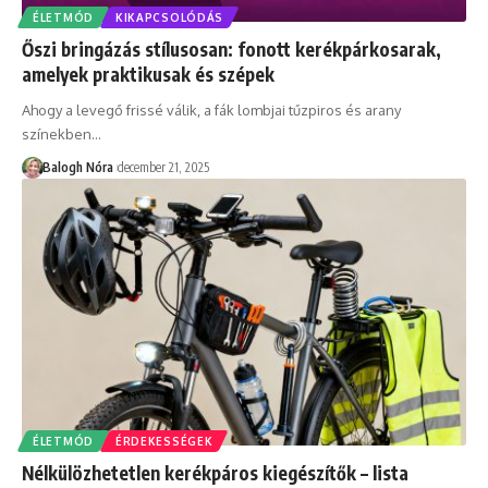
ÉLETMÓD
KIKAPCSOLÓDÁS
Őszi bringázás stílusosan: fonott kerékpárkosarak,
amelyek praktikusak és szépek
Ahogy a levegő frissé válik, a fák lombjai tűzpiros és arany
színekben
…
Balogh Nóra
december 21, 2025
ÉLETMÓD
ÉRDEKESSÉGEK
Nélkülözhetetlen kerékpáros kiegészítők – lista