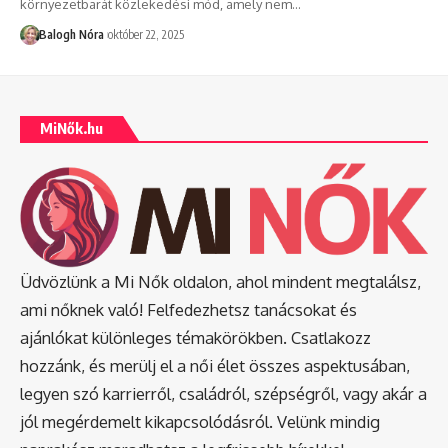
környezetbarát közlekedési mód, amely nem
…
Balogh Nóra
október 22, 2025
MiNők.hu
Üdvözlünk a Mi Nők oldalon, ahol mindent megtalálsz,
ami nőknek való! Felfedezhetsz tanácsokat és
ajánlókat különleges témakörökben. Csatlakozz
hozzánk, és merülj el a női élet összes aspektusában,
legyen szó karrierről, családról, szépségről, vagy akár a
jól megérdemelt kikapcsolódásról. Velünk mindig