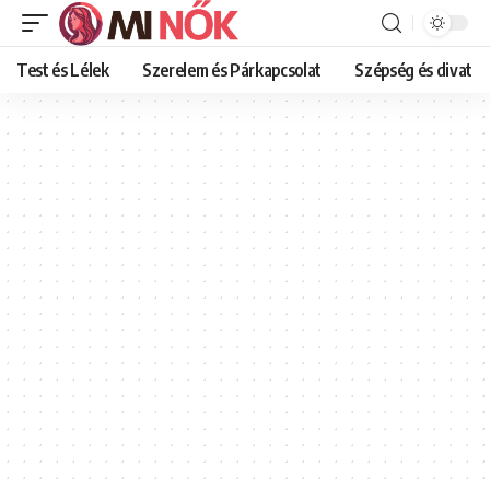
Test és Lélek
Szerelem és Párkapcsolat
Szépség és divat