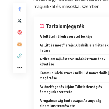
magunkkal és másokkal szemben.
Tartalomjegyzék
A feltétel nélküli szeretet leckéje
Az „itt és most” ereje: A babák jelenlétének
hatása
A türelem művészete: Babánk ritmusának
követése
Kommunikáció szavak nélkül: A nonverbális 
megértése
Az önelfogadás útján: Tökéletlenség és
önmagunk szeretete
A rugalmasság fontossága: Az anyaság
dinamikus természete