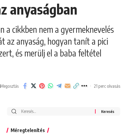
az anyaságban
ben a cikkben nem a gyermeknevelés
t az anyaság, hogyan tanít a pici
rt, és merülj el a baba feltétel
21 perc olvasás
Megosztás
Search
for:
Méregtelenítés