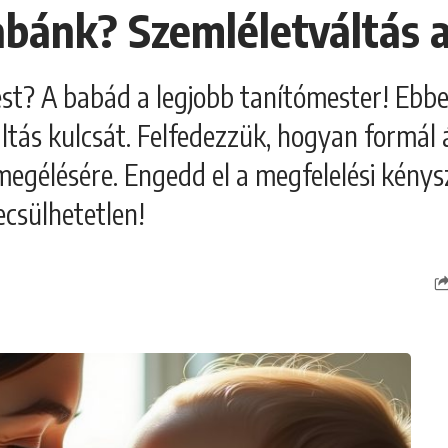
abánk? Szemléletváltás 
vést? A babád a legjobb tanítómester! Eb
ltás kulcsát. Felfedezzük, hogyan formál á
megélésére. Engedd el a megfelelési kénysze
ecsülhetetlen!