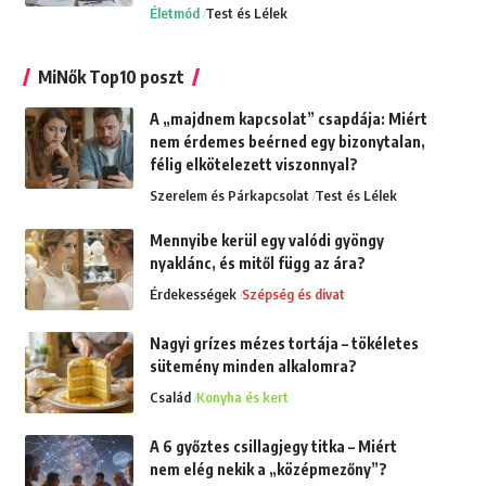
Életmód
Test és Lélek
MiNők Top10 poszt
A „majdnem kapcsolat” csapdája: Miért
nem érdemes beérned egy bizonytalan,
félig elkötelezett viszonnyal?
Szerelem és Párkapcsolat
Test és Lélek
Mennyibe kerül egy valódi gyöngy
nyaklánc, és mitől függ az ára?
Érdekességek
Szépség és divat
Nagyi grízes mézes tortája – tökéletes
sütemény minden alkalomra?
Család
Konyha és kert
A 6 győztes csillagjegy titka – Miért
nem elég nekik a „középmezőny”?