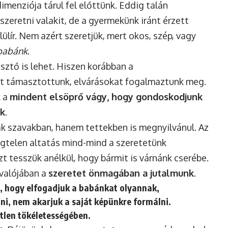
imenziója tárul fel előttünk. Eddig talán
 szeretni valakit, de a gyermekünk iránt érzett
ülír. Nem azért szeretjük, mert okos, szép, vagy
 babánk
.
jesztő is lehet. Hiszen korábban a
et támasztottunk, elvárásokat fogalmaztunk meg.
k a
mindent elsöprő vágy, hogy gondoskodjunk
ük
.
k szavakban, hanem tettekben is megnyilvánul. Az
végtelen altatás mind-mind a szeretetünk
t tesszük anélkül, hogy bármit is várnánk cserébe.
 valójában a
szeretet önmagában a jutalmunk
.
nti, hogy elfogadjuk a babánkat olyannak,
i, nem akarjuk a saját képünkre formálni.
tlen tökéletességében.