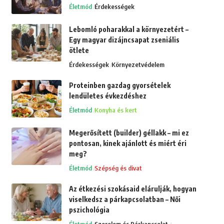
Életmód
Érdekességek
Lebomló poharakkal a környezetért –
Egy magyar dizájncsapat zseniális
ötlete
Érdekességek
Környezetvédelem
Proteinben gazdag gyorsételek
lendületes évkezdéshez
Életmód
Konyha és kert
Megerősített (builder) géllakk – mi ez
pontosan, kinek ajánlott és miért éri
meg?
Életmód
Szépség és divat
Az étkezési szokásaid elárulják, hogyan
viselkedsz a párkapcsolatban – Női
pszichológia
Életmód
Szerelem és Párkapcsolat