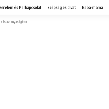
zerelem és Párkapcsolat
Szépség és divat
Baba-mama
áltás az anyaságban