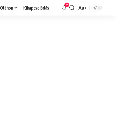
9
Otthon
Kikapcsolódás
Aa
Font
Resizer