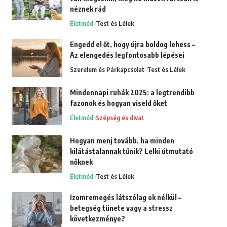
néznek rád
Életmód
Test és Lélek
Engedd el őt, hogy újra boldog lehess –
Az elengedés legfontosabb lépései
Szerelem és Párkapcsolat
Test és Lélek
Mindennapi ruhák 2025: a legtrendibb
fazonok és hogyan viseld őket
Életmód
Szépség és divat
Hogyan menj tovább, ha minden
kilátástalannak tűnik? Lelki útmutató
nőknek
Életmód
Test és Lélek
Izomremegés látszólag ok nélkül –
betegség tünete vagy a stressz
következménye?