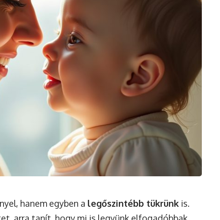
nyel, hanem egyben a
legőszintébb tükrünk
is.
ket, arra tanít, hogy mi is legyünk elfogadóbbak