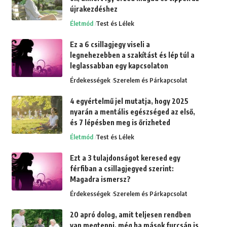
újrakezdéshez
Életmód
Test és Lélek
Ez a 6 csillagjegy viseli a
legnehezebben a szakítást és lép túl a
leglassabban egy kapcsolaton
Érdekességek
Szerelem és Párkapcsolat
4 egyértelmű jel mutatja, hogy 2025
nyarán a mentális egészséged az első,
és 7 lépésben meg is őrizheted
Életmód
Test és Lélek
Ezt a 3 tulajdonságot keresed egy
férfiban a csillagjegyed szerint:
Magadra ismersz?
Érdekességek
Szerelem és Párkapcsolat
20 apró dolog, amit teljesen rendben
van megtenni, még ha mások furcsán is