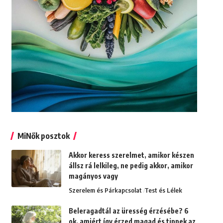
MiNők posztok
Akkor keress szerelmet, amikor készen
állsz rá lelkileg, ne pedig akkor, amikor
magányos vagy
Szerelem és Párkapcsolat
Test és Lélek
Beleragadtál az üresség érzésébe? 6
ok, amiért így érzed magad és tippek az