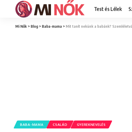
Test és Lélek
S
Mi Nők
>
Blog
>
Baba-mama
>
Mit tanít nekünk a babánk? Szemléletv
BABA-MAMA
CSALÁD
GYEREKNEVELÉS