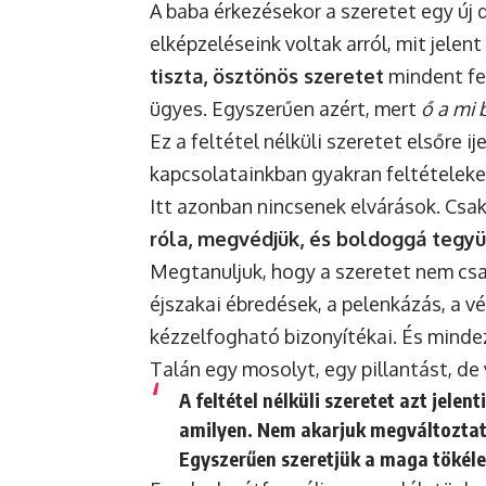
A baba érkezésekor a szeretet egy új d
elképzeléseink voltak arról, mit jelent
tiszta, ösztönös szeretet
mindent fel
ügyes. Egyszerűen azért, mert
ő a mi
Ez a feltétel nélküli szeretet elsőre i
kapcsolatainkban gyakran feltételek
Itt azonban nincsenek elvárások. Csa
róla, megvédjük, és boldoggá tegy
Megtanuljuk, hogy a szeretet nem csa
éjszakai ébredések, a pelenkázás, a 
kézzelfogható bizonyítékai. És mindez
Talán egy mosolyt, egy pillantást, de
A feltétel nélküli szeretet azt jele
amilyen. Nem akarjuk megváltoztatn
Egyszerűen szeretjük a maga tökéle