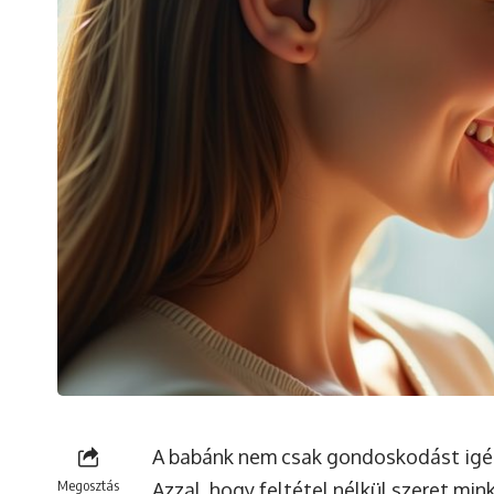
A babánk nem csak gondoskodást igé
Megosztás
Azzal, hogy feltétel nélkül szeret min