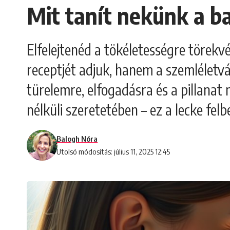
Mit tanít nekünk a b
Elfelejtenéd a tökéletességre törek
receptjét adjuk, hanem a szemléletvá
türelemre, elfogadásra és a pillanat 
nélküli szeretetében – ez a lecke felb
Balogh Nóra
Utolsó módosítás: július 11, 2025 12:45