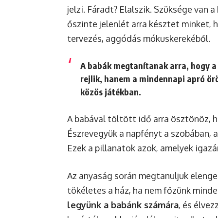
jelzi. Fáradt? Elalszik. Szüksége van 
őszinte jelenlét arra késztet minket, 
tervezés, aggódás mókuskerekéből.
A babák megtanítanak arra, hogy a 
rejlik, hanem a mindennapi apró ör
közös játékban.
A babával töltött idő arra ösztönöz, ho
Észrevegyük a napfényt a szobában, a 
Ezek a pillanatok azok, amelyek igaz
Az anyaság során megtanuljuk elenged
tökéletes a ház, ha nem főzünk mind
legyünk a babánk számára
, és élvez