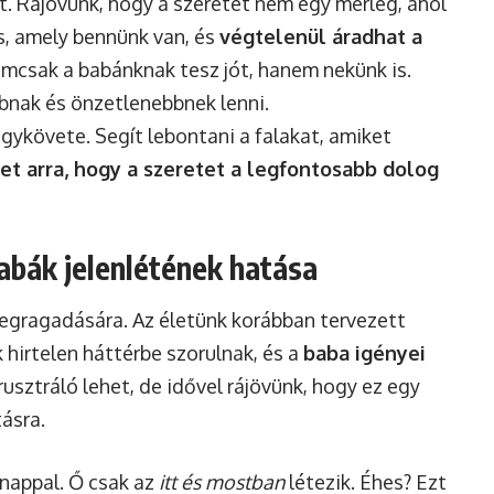
t. Rájövünk, hogy a szeretet nem egy mérleg, ahol
s, amely bennünk van, és
végtelenül áradhat a
nemcsak a babánknak tesz jót, hanem nekünk is.
nak és önzetlenebbnek lenni.
agykövete. Segít lebontani a falakat, amiket
t arra, hogy a szeretet a legfontosabb dolog
babák jelenlétének hatása
megragadására. Az életünk korábban tervezett
k hirtelen háttérbe szorulnak, és a
baba igényei
frusztráló lehet, de idővel rájövünk, hogy ez egy
ásra.
gnappal. Ő csak az
itt és mostban
létezik. Éhes? Ezt