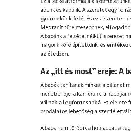
Ez a lecke átformálja a szemléletünke
adunk és kapunk. A szeretet egy forrá
gyermekünk felé
. És ez a szeretet 
Megtanít türelmesebbnek, elfogadóbb
A babánk a feltétel nélküli szeretet n
magunk köré építettünk, és
emlékezte
az életben
.
Az „itt és most” ereje: A 
A babák tanítanak minket a pillanat 
menetrendje, a karrierünk, a hobbijain
válnak a legfontosabbá
. Ez eleinte 
csodálatos lehetőség a szemléletvált
A baba nem törődik a holnappal, a te