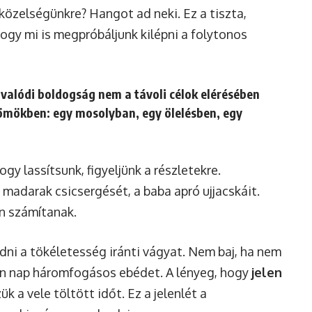
a közelségünkre? Hangot ad neki. Ez a tiszta,
hogy mi is megpróbáljunk kilépni a folytonos
valódi boldogság nem a távoli célok elérésében
ömökben: egy mosolyban, egy ölelésben, egy
gy lassítsunk, figyeljünk a részletekre.
madarak csicsergését, a baba apró ujjacskáit.
án számítanak.
ni a tökéletesség iránti vágyat. Nem baj, ha nem
en nap háromfogásos ebédet. A lényeg, hogy
jelen
zük a vele töltött időt. Ez a jelenlét a