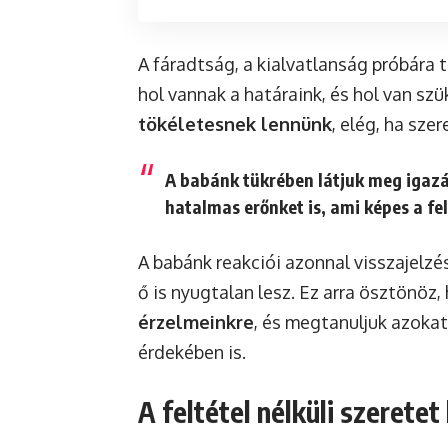
A fáradtság, a kialvatlanság próbára 
hol vannak a határaink, és hol van s
tökéletesnek lennünk
, elég, ha sze
A babánk tükrében látjuk meg igazá
hatalmas erőnket is, ami képes a fel
A babánk reakciói azonnal visszajelzé
ő is nyugtalan lesz. Ez arra ösztönöz
érzelmeinkre
, és megtanuljuk azokat
érdekében is.
A feltétel nélküli szeretet