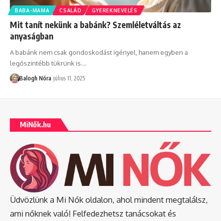
BABA-MAMA
CSALÁD
GYEREKNEVELÉS
Mit tanít nekünk a babánk? Szemléletváltás az
anyaságban
A babánk nem csak gondoskodást igényel, hanem egyben a
legőszintébb tükrünk is.
…
Balogh Nóra
július 11, 2025
MiNők.hu
Üdvözlünk a Mi Nők oldalon, ahol mindent megtalálsz,
ami nőknek való! Felfedezhetsz tanácsokat és