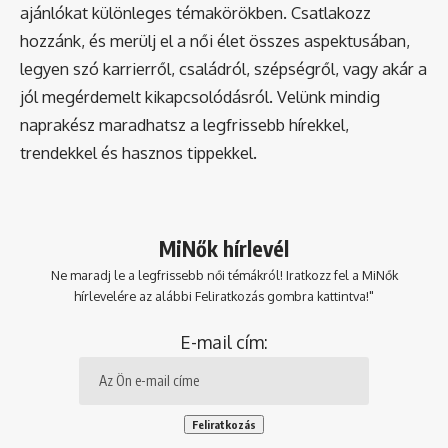
ajánlókat különleges témakörökben. Csatlakozz
hozzánk, és merülj el a női élet összes aspektusában,
legyen szó karrierről, családról, szépségről, vagy akár a
jól megérdemelt kikapcsolódásról. Velünk mindig
naprakész maradhatsz a legfrissebb hírekkel,
trendekkel és hasznos tippekkel.
MiNők hírlevél
Ne maradj le a legfrissebb női témákról! Iratkozz fel a MiNők
hírlevelére az alábbi Feliratkozás gombra kattintva!"
E-mail cím: