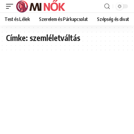
Test és Lélek
Szerelem és Párkapcsolat
Szépség és divat
Címke:
szemléletváltás