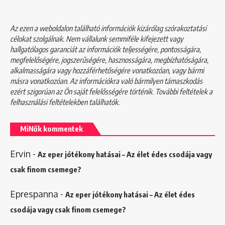
Az ezen a weboldalon található információk kizárólag szórakoztatási
célokat szolgálnak. Nem vállalunk semmiféle kifejezett vagy
hallgatólagos garanciát az információk teljességére, pontosságára,
megfelelőségére, jogszerűségére, hasznosságára, megbízhatóságára,
alkalmasságára vagy hozzáférhetőségére vonatkozóan, vagy bármi
másra vonatkozóan. Az információkra való bármilyen támaszkodás
ezért szigorúan az Ön saját felelősségére történik. További feltételek a
felhasználási feltételekben
találhatók.
MiNők kommentek
Ervin
-
Az eper jótékony hatásai – Az élet édes csodája vagy
csak finom csemege?
Eprespanna
-
Az eper jótékony hatásai – Az élet édes
csodája vagy csak finom csemege?