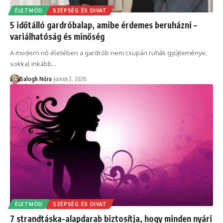
ÉLETMÓD
SZÉPSÉG ÉS DIVAT
5 időtálló gardróbalap, amibe érdemes beruházni –
variálhatóság és minőség
A modern nő életében a gardrób nem csupán ruhák gyűjteménye;
sokkal inkább
…
Balogh Nóra
június 2, 2026
ÉLETMÓD
SZÉPSÉG ÉS DIVAT
7 strandtáska-alapdarab biztosítja, hogy minden nyári