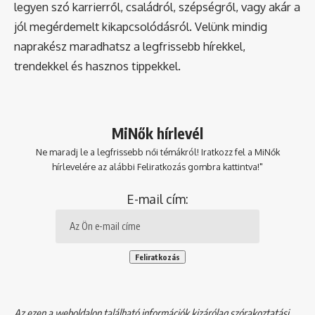
legyen szó karrierről, családról, szépségről, vagy akár a
jól megérdemelt kikapcsolódásról. Velünk mindig
naprakész maradhatsz a legfrissebb hírekkel,
trendekkel és hasznos tippekkel.
MiNők hírlevél
Ne maradj le a legfrissebb női témákról! Iratkozz fel a MiNők
hírlevelére az alábbi Feliratkozás gombra kattintva!"
E-mail cím:
Az ezen a weboldalon található információk kizárólag szórakoztatási