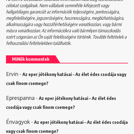
célokat szolgálnak. Nem vállalunk semmiféle kifejezett vagy
hallgatólagos garanciát az információk teljességére, pontosságára,
megfelelőségére, jogszerűségére, hasznosságára, megbízhatóságára,
alkalmasságára vagy hozzáférhetőségére vonatkozóan, vagy bármi
másra vonatkozóan. Az információkra való bármilyen támaszkodás
ezért szigorúan az Ön saját felelősségére történik. További feltételek a
felhasználási feltételekben
találhatók.
MiNők kommentek
Ervin
-
Az eper jótékony hatásai – Az élet édes csodája vagy
csak finom csemege?
Eprespanna
-
Az eper jótékony hatásai – Az élet édes
csodája vagy csak finom csemege?
Énvagyok
-
Az eper jótékony hatásai – Az élet édes csodája
vagy csak finom csemege?