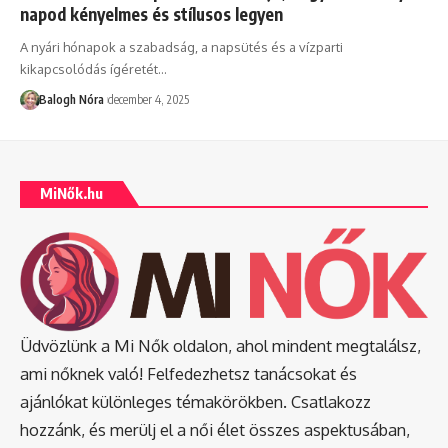
napod kényelmes és stílusos legyen
A nyári hónapok a szabadság, a napsütés és a vízparti
kikapcsolódás ígéretét
…
Balogh Nóra
december 4, 2025
MiNők.hu
Üdvözlünk a Mi Nők oldalon, ahol mindent megtalálsz,
ami nőknek való! Felfedezhetsz tanácsokat és
ajánlókat különleges témakörökben. Csatlakozz
hozzánk, és merülj el a női élet összes aspektusában,