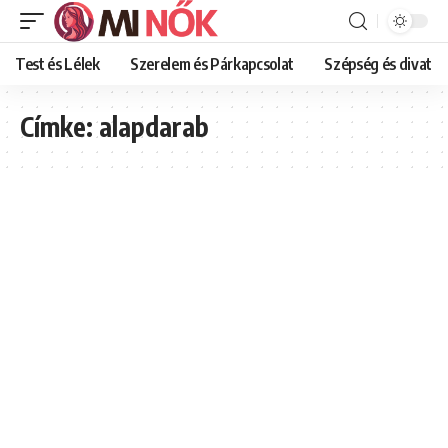
Test és Lélek
Szerelem és Párkapcsolat
Szépség és divat
Címke:
alapdarab