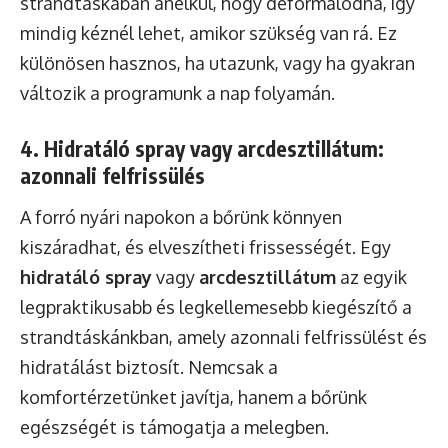
strandtáskában anélkül, hogy deformálódna, így
mindig kéznél lehet, amikor szükség van rá. Ez
különösen hasznos, ha utazunk, vagy ha gyakran
változik a programunk a nap folyamán.
4. Hidratáló spray vagy arcdesztillátum:
azonnali felfrissülés
A forró nyári napokon a bőrünk könnyen
kiszáradhat, és elveszítheti frissességét. Egy
hidratáló spray
vagy
arcdesztillátum
az egyik
legpraktikusabb és legkellemesebb kiegészítő a
strandtáskánkban, amely azonnali felfrissülést és
hidratálást biztosít. Nemcsak a
komfortérzetünket javítja, hanem a bőrünk
egészségét is támogatja a melegben.