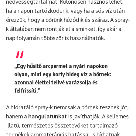
nedvességtartalmát. Különösen hasznos lehet,
ha a napon tartózkodunk, vagy ha a sós víz után
érezzük, hogy a bőrünk húzódik és száraz. A spray-
k általában nem rontják el a sminket, így akár a
nap folyamán többször is használhatók.
„Egy hűsítő arcpermet a nyári napokon
olyan, mint egy korty hideg víz a bőrnek:
azonnal élettel telivé varázsolja és
felfrissíti.”
A hidratáló spray-k nemcsak a bőrnek tesznek jót,
hanem a
hangulatunkat
is javíthatják. A kellemes
illatú, természetes összetevőket tartalmazó
termékek aromaterápiás hatással is bírhatnak,