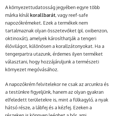
A környezettudatosság jegyében egyre több
márka kínál
korallbarát
, vagy reef-safe
napozókrémeket. Ezek a termékek nem
tartalmaznak olyan összetevőket (pl. oxibenzon,
oktinoxát), amelyek károsíthatják a tengeri
élővilágot, különösen a korallzátonyokat. Ha a
tengerpartra utazunk, érdemes ilyen terméket
választani, hogy hozzájáruljunk a természeti
környezet megóvásához.
A napozókrém felvitelekor ne csak az arcunkra és
a testünkre figyeljünk, hanem az olyan gyakran
elfeledett területekre is, mint a fülkagyló, a nyak
hátsó része, a lábfej és a kézfej. Ezeken a
részeken is könnyen leéghet a bőr, ami