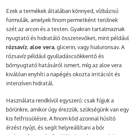
Ezek a termékek általában könnyed, vízbázisú
formulák, amelyek finom permetként terülnek
szét az arcon és a testen. Gyakran tartalmaznak
nyugtató és hidratáló összetevőket, mint például
rózsavíz
,
aloe vera
, glicerin, vagy hialuronsav. A
rózsavíz például gyulladáscsökkentő és
bőrnyugtató hatásáról ismert, míg az aloe vera
kiválóan enyhíti a napégés okozta irritációt és
intenzíven hidratál.
Használata rendkívül egyszerű: csak fújjuk a
bőrünkre, amikor úgy érezzük, szükségünk van egy
kis felfrissülésre. A finom köd azonnal hűsítő
érzést nyújt, és segít helyreállítani a bőr