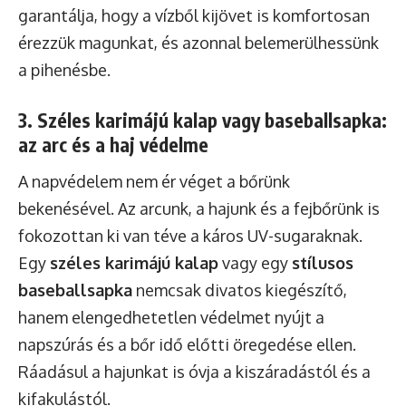
garantálja, hogy a vízből kijövet is komfortosan
érezzük magunkat, és azonnal belemerülhessünk
a pihenésbe.
3. Széles karimájú kalap vagy baseballsapka:
az arc és a haj védelme
A napvédelem nem ér véget a bőrünk
bekenésével. Az arcunk, a hajunk és a fejbőrünk is
fokozottan ki van téve a káros UV-sugaraknak.
Egy
széles karimájú kalap
vagy egy
stílusos
baseballsapka
nemcsak divatos kiegészítő,
hanem elengedhetetlen védelmet nyújt a
napszúrás és a bőr idő előtti öregedése ellen.
Ráadásul a hajunkat is óvja a kiszáradástól és a
kifakulástól.