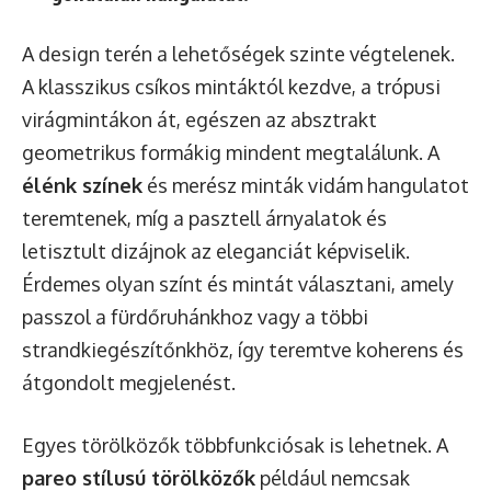
A design terén a lehetőségek szinte végtelenek.
A klasszikus csíkos mintáktól kezdve, a trópusi
virágmintákon át, egészen az absztrakt
geometrikus formákig mindent megtalálunk. A
élénk színek
és merész minták vidám hangulatot
teremtenek, míg a pasztell árnyalatok és
letisztult dizájnok az eleganciát képviselik.
Érdemes olyan színt és mintát választani, amely
passzol a fürdőruhánkhoz vagy a többi
strandkiegészítőnkhöz, így teremtve koherens és
átgondolt megjelenést.
Egyes törölközők többfunkciósak is lehetnek. A
pareo stílusú törölközők
például nemcsak