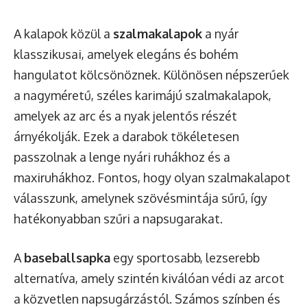
A kalapok közül a
szalmakalapok
a nyár
klasszikusai, amelyek elegáns és bohém
hangulatot kölcsönöznek. Különösen népszerűek
a nagyméretű, széles karimájú szalmakalapok,
amelyek az arc és a nyak jelentős részét
árnyékolják. Ezek a darabok tökéletesen
passzolnak a lenge nyári ruhákhoz és a
maxiruhákhoz. Fontos, hogy olyan szalmakalapot
válasszunk, amelynek szövésmintája sűrű, így
hatékonyabban szűri a napsugarakat.
A
baseballsapka
egy sportosabb, lezserebb
alternatíva, amely szintén kiválóan védi az arcot
a közvetlen napsugárzástól. Számos színben és