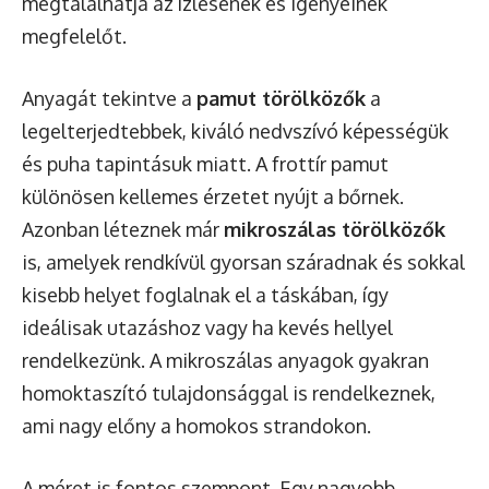
megtalálhatja az ízlésének és igényeinek
megfelelőt.
Anyagát tekintve a
pamut törölközők
a
legelterjedtebbek, kiváló nedvszívó képességük
és puha tapintásuk miatt. A frottír pamut
különösen kellemes érzetet nyújt a bőrnek.
Azonban léteznek már
mikroszálas törölközők
is, amelyek rendkívül gyorsan száradnak és sokkal
kisebb helyet foglalnak el a táskában, így
ideálisak utazáshoz vagy ha kevés hellyel
rendelkezünk. A mikroszálas anyagok gyakran
homoktaszító tulajdonsággal is rendelkeznek,
ami nagy előny a homokos strandokon.
A méret is fontos szempont. Egy nagyobb,