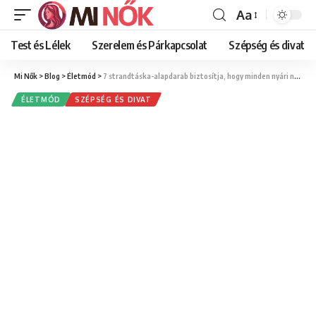
Aa
Font
Resizer
Test és Lélek
Szerelem és Párkapcsolat
Szépség és divat
Mi Nők
>
Blog
>
Életmód
>
7 strandtáska-alapdarab biztosítja, hogy minden nyári napod kényelmes és stílusos legyen
ÉLETMÓD
SZÉPSÉG ÉS DIVAT