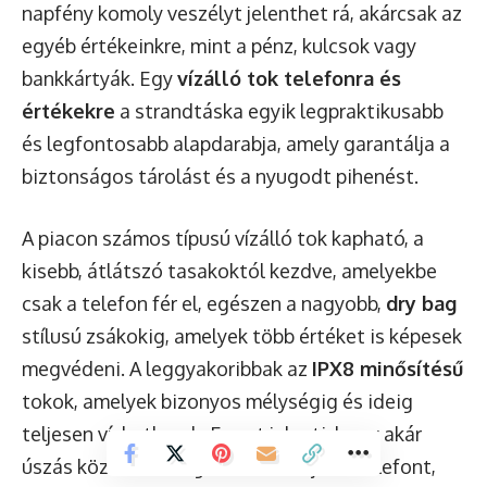
napfény komoly veszélyt jelenthet rá, akárcsak az
egyéb értékeinkre, mint a pénz, kulcsok vagy
bankkártyák. Egy
vízálló tok telefonra és
értékekre
a strandtáska egyik legpraktikusabb
és legfontosabb alapdarabja, amely garantálja a
biztonságos tárolást és a nyugodt pihenést.
A piacon számos típusú vízálló tok kapható, a
kisebb, átlátszó tasakoktól kezdve, amelyekbe
csak a telefon fér el, egészen a nagyobb,
dry bag
stílusú zsákokig, amelyek több értéket is képesek
megvédeni. A leggyakoribbak az
IPX8 minősítésű
tokok, amelyek bizonyos mélységig és ideig
teljesen vízhatlanok. Ez azt jelenti, hogy akár
úszás közben is magunkkal vihetjük a telefont,