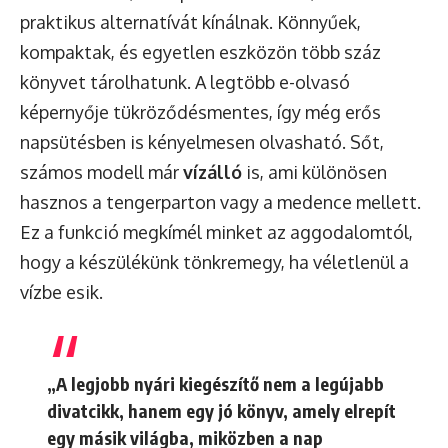
praktikus alternatívát kínálnak. Könnyűek,
kompaktak, és egyetlen eszközön több száz
könyvet tárolhatunk. A legtöbb e-olvasó
képernyője tükröződésmentes, így még erős
napsütésben is kényelmesen olvasható. Sőt,
számos modell már
vízálló
is, ami különösen
hasznos a tengerparton vagy a medence mellett.
Ez a funkció megkímél minket az aggodalomtól,
hogy a készülékünk tönkremegy, ha véletlenül a
vízbe esik.
„A legjobb nyári kiegészítő nem a legújabb
divatcikk, hanem egy jó könyv, amely elrepít
egy másik világba, miközben a nap