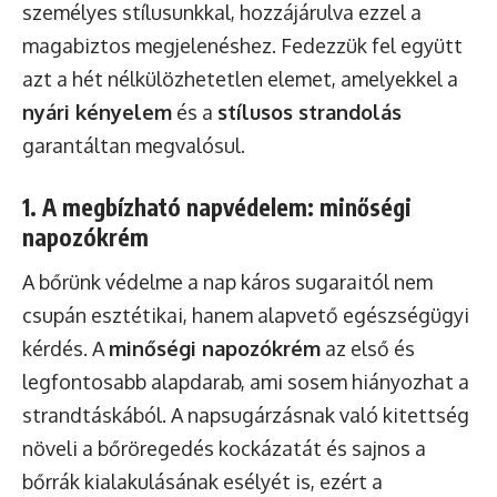
személyes stílusunkkal, hozzájárulva ezzel a
magabiztos megjelenéshez. Fedezzük fel együtt
azt a hét nélkülözhetetlen elemet, amelyekkel a
nyári kényelem
és a
stílusos strandolás
garantáltan megvalósul.
1. A megbízható napvédelem: minőségi
napozókrém
A bőrünk védelme a nap káros sugaraitól nem
csupán esztétikai, hanem alapvető egészségügyi
kérdés. A
minőségi napozókrém
az első és
legfontosabb alapdarab, ami sosem hiányozhat a
strandtáskából. A napsugárzásnak való kitettség
növeli a bőröregedés kockázatát és sajnos a
bőrrák kialakulásának esélyét is, ezért a