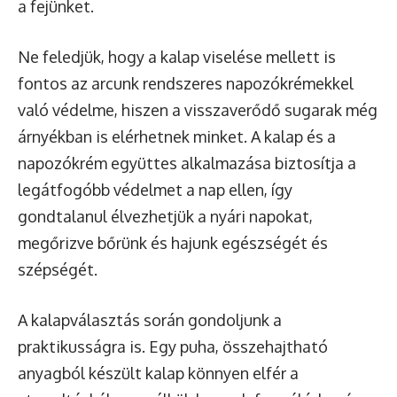
a fejünket.
Ne feledjük, hogy a kalap viselése mellett is
fontos az arcunk rendszeres napozókrémekkel
való védelme, hiszen a visszaverődő sugarak még
árnyékban is elérhetnek minket. A kalap és a
napozókrém együttes alkalmazása biztosítja a
legátfogóbb védelmet a nap ellen, így
gondtalanul élvezhetjük a nyári napokat,
megőrizve bőrünk és hajunk egészségét és
szépségét.
A kalapválasztás során gondoljunk a
praktikusságra is. Egy puha, összehajtható
anyagból készült kalap könnyen elfér a