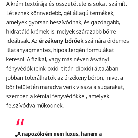
A krém textúrája és összetétele is sokat számít.
Léteznek könnyedebb, gél állagú termékek,
amelyek gyorsan beszívódnak, és gazdagabb,
hidratáló krémek is, melyek szárazabb bőrre
ideálisak. Az
érzékeny bőrűek
számára érdemes
illatanyagmentes, hipoallergén formulákat
keresni. A fizikai, vagy más néven ásványi
fényvédők (cink-oxid, titán-dioxid) általában
jobban tolerálhatók az érzékeny bőrön, mivel a
bőr felületén maradva verik vissza a sugarakat,
szemben a kémiai fényvédőkkel, amelyek
felszívódva működnek.
„A napozókrém nem luxus, hanem a