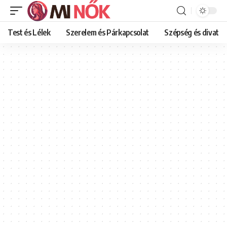
Test és Lélek
Szerelem és Párkapcsolat
Szépség és divat