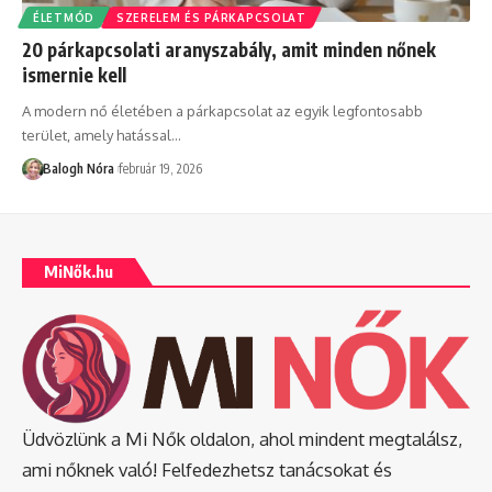
ÉLETMÓD
SZERELEM ÉS PÁRKAPCSOLAT
20 párkapcsolati aranyszabály, amit minden nőnek
ismernie kell
A modern nő életében a párkapcsolat az egyik legfontosabb
terület, amely hatással
…
Balogh Nóra
február 19, 2026
MiNők.hu
Üdvözlünk a Mi Nők oldalon, ahol mindent megtalálsz,
ami nőknek való! Felfedezhetsz tanácsokat és