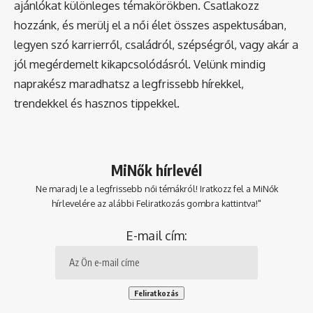
ajánlókat különleges témakörökben. Csatlakozz
hozzánk, és merülj el a női élet összes aspektusában,
legyen szó karrierről, családról, szépségről, vagy akár a
jól megérdemelt kikapcsolódásról. Velünk mindig
naprakész maradhatsz a legfrissebb hírekkel,
trendekkel és hasznos tippekkel.
MiNők hírlevél
Ne maradj le a legfrissebb női témákról! Iratkozz fel a MiNők
hírlevelére az alábbi Feliratkozás gombra kattintva!"
E-mail cím: