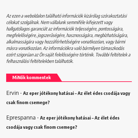
Az ezen a weboldalon található információk kizárólag szórakoztatási
célokat szolgálnak. Nem vállalunk semmiféle kifejezett vagy
hallgatólagos garanciát az információk teljességére, pontosságára,
megfelelőségére, jogszerűségére, hasznosságára, megbízhatóságára,
alkalmasságára vagy hozzáférhetőségére vonatkozóan, vagy bármi
másra vonatkozóan. Az információkra való bármilyen támaszkodás
ezért szigorúan az Ön saját felelősségére történik. További feltételek a
felhasználási feltételekben
találhatók.
MiNők kommentek
Ervin
-
Az eper jótékony hatásai – Az élet édes csodája vagy
csak finom csemege?
Eprespanna
-
Az eper jótékony hatásai – Az élet édes
csodája vagy csak finom csemege?