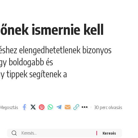
őnek ismernie kell
éshez elengedhetetlenek bizonyos
gy boldogabb és
y tippek segítenek a
30 perc olvasás
Megosztás
Search