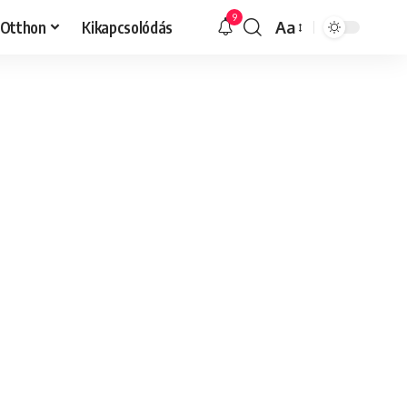
9
Otthon
Kikapcsolódás
Aa
Font
Resizer