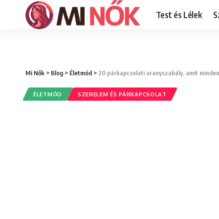
Test és Lélek
S
Mi Nők
>
Blog
>
Életmód
>
20 párkapcsolati aranyszabály, amit minden
ÉLETMÓD
SZERELEM ÉS PÁRKAPCSOLAT