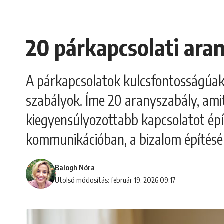
20 párkapcsolati ara
A párkapcsolatok kulcsfontosságúak
szabályok. Íme 20 aranyszabály, am
kiegyensúlyozottabb kapcsolatot épí
kommunikációban, a bizalom építéséb
Balogh Nóra
Utolsó módosítás: február 19, 2026 09:17