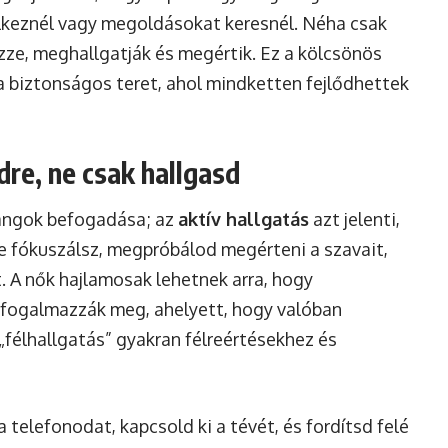
élkeznél vagy megoldásokat keresnél. Néha csak
ezze, meghallgatják és megértik. Ez a kölcsönös
 biztonságos teret, ahol mindketten fejlődhettek
dre, ne csak hallgasd
hangok befogadása; az
aktív hallgatás
azt jelenti,
re fókuszálsz, megpróbálod megérteni a szavait,
. A nők hajlamosak lehetnek arra, hogy
 fogalmazzák meg, ahelyett, hogy valóban
„félhallgatás” gyakran félreértésekhez és
a telefonodat, kapcsold ki a tévét, és fordítsd felé