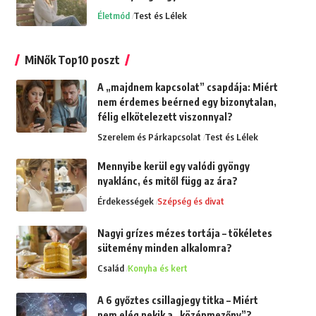
Életmód
Test és Lélek
MiNők Top10 poszt
A „majdnem kapcsolat” csapdája: Miért
nem érdemes beérned egy bizonytalan,
félig elkötelezett viszonnyal?
Szerelem és Párkapcsolat
Test és Lélek
Mennyibe kerül egy valódi gyöngy
nyaklánc, és mitől függ az ára?
Érdekességek
Szépség és divat
Nagyi grízes mézes tortája – tökéletes
sütemény minden alkalomra?
Család
Konyha és kert
A 6 győztes csillagjegy titka – Miért
nem elég nekik a „középmezőny”?