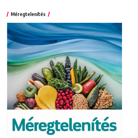
for:
Méregtelenítés