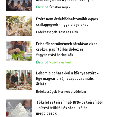
Életmód
Érdekességek
Ezért nem érdeklődnek tovább egyes
csillagjegyek – figyeld a jeleket
Érdekességek
Test és Lélek
Friss fűszernövények tárolása: vizes
csokor, papírtörlős doboz és
fagyasztási technikák
Életmód
Konyha és kert
Lebomló poharakkal a környezetért –
Egy magyar dizájncsapat zseniális
ötlete
Érdekességek
Környezetvédelem
Tökéletes tejszínhab 18%-os tejszínből
– hűtési trükkök és stabilizálási
megoldások