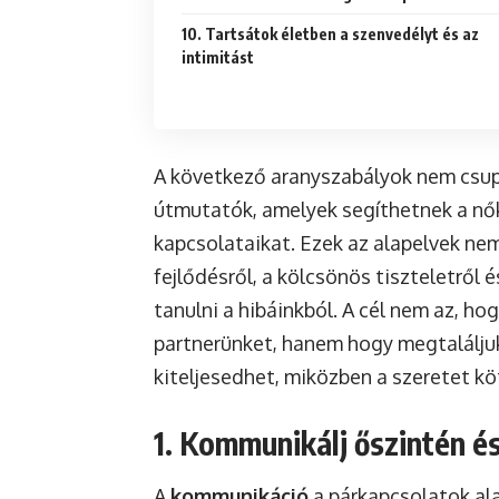
10. Tartsátok életben a szenvedélyt és az
intimitást
A következő aranyszabályok nem csup
útmutatók, amelyek segíthetnek a nő
kapcsolataikat. Ezek az alapelvek ne
fejlődésről, a kölcsönös tiszteletről 
tanulni a hibáinkból. A cél nem az, 
partnerünket, hanem hogy megtaláljuk
kiteljesedhet, miközben a szeretet kö
1. Kommunikálj őszintén és
A
kommunikáció
a párkapcsolatok al