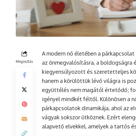
A modern nő életében a párkapcsolat 
Megosztás
az önmegvalósításra, a boldogságra és
kiegyensúlyozott és szeretetteljes k
hanem a körülöttük lévő világra is po
együttélés nem magától értetődő; fo
igényel mindkét féltől. Különösen a 
párkapcsolatok dinamikája, ahol az e
vágyak sokszor ütköznek. Ezért eleng
alapvető elvekkel, amelyek a tartós és