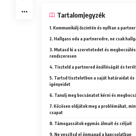
Tartalomjegyzék
1. Kommunikálj őszintén és nyíltan a partne
2. Hallgass oda a partneredre, ne csak hall
3. Mutasd ki a szeretetedet és megbecsülé
rendszeresen
4. Tiszteld a partnered önállóságát és terét
5. Tartsd tiszteletben a saját határaidat és
igényeidet
6. Tanulj meg bocsánatot kérni és megbocs
7. Közösen oldjátok meg a problémákat, min
csapat
8. Támogassátok egymás álmait és céljait
9. Ne veszítsd el önmagad a kapcsolatban