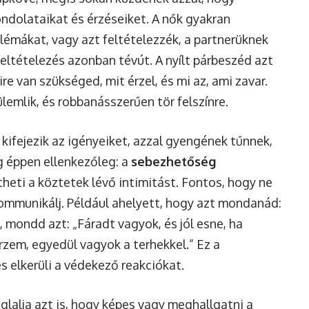
ndolataikat és érzéseiket. A nők gyakran
blémákat, vagy azt feltételezzék, a partnerüknek
 feltételezés azonban tévút. A nyílt párbeszéd azt
re van szükséged, mit érzel, és mi az, ami zavar.
lemlik, és robbanásszerűen tör felszínre.
 kifejezik az igényeiket, azzal gyengének tűnnek,
ig éppen ellenkezőleg: a
sebezhetőség
heti a köztetek lévő intimitást. Fontos, hogy ne
mmunikálj. Például ahelyett, hogy azt mondanád:
 mondd azt: „Fáradt vagyok, és jól esne, ha
rzem, egyedül vagyok a terhekkel.” Ez a
s elkerüli a védekező reakciókat.
alja azt is, hogy képes vagy meghallgatni a