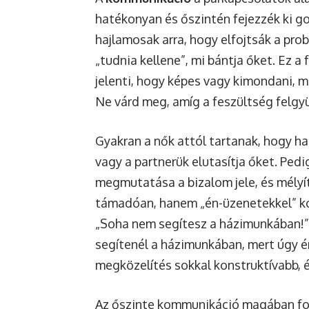
hatékonyan és őszintén fejezzék ki go
hajlamosak arra, hogy elfojtsák a pro
„tudnia kellene”, mi bántja őket. Ez a
jelenti, hogy képes vagy kimondani, mi
Ne várd meg, amíg a feszültség felgyü
Gyakran a nők attól tartanak, hogy ha
vagy a partnerük elutasítja őket. Ped
megmutatása a bizalom jele, és mélyít
támadóan, hanem „én-üzenetekkel” ko
„Soha nem segítesz a házimunkában!”,
segítenél a házimunkában, mert úgy é
megközelítés sokkal konstruktívabb, é
Az őszinte kommunikáció magában fogl