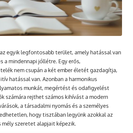
az egyik legfontosabb terület, amely hatással van
 a mindennapi jóllétre. Egy erős,
ötelék nem csupán a két ember életét gazdagítja,
zitív hatással van. Azonban a harmonikus
lyamatos munkát, megértést és odafigyelést
nők számára rejthet számos kihívást a modern
lvárások, a társadalmi nyomás és a személyes
edhetetlen, hogy tisztában legyünk azokkal az
 mély szeretet alapjait képezik.