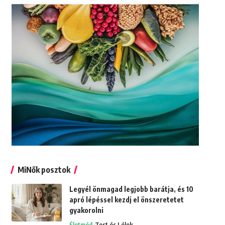
MiNők posztok
Legyél önmagad legjobb barátja, és 10
apró lépéssel kezdj el önszeretetet
gyakorolni
Életmód
Test és Lélek