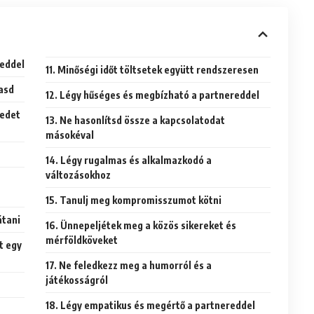
reddel
11. Minőségi időt töltsetek együtt rendszeresen
gasd
12. Légy hűséges és megbízható a partnereddel
sedet
13. Ne hasonlítsd össze a kapcsolatodat
másokéval
14. Légy rugalmas és alkalmazkodó a
változásokhoz
15. Tanulj meg kompromisszumot kötni
átani
16. Ünnepeljétek meg a közös sikereket és
mérföldköveket
t egy
17. Ne feledkezz meg a humorról és a
játékosságról
18. Légy empatikus és megértő a partnereddel