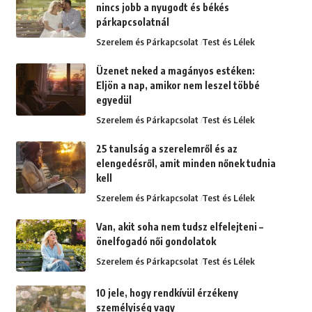
nincs jobb a nyugodt és békés
párkapcsolatnál
Szerelem és Párkapcsolat
Test és Lélek
Üzenet neked a magányos estéken:
Eljön a nap, amikor nem leszel többé
egyedül
Szerelem és Párkapcsolat
Test és Lélek
25 tanulság a szerelemről és az
elengedésről, amit minden nőnek tudnia
kell
Szerelem és Párkapcsolat
Test és Lélek
Van, akit soha nem tudsz elfelejteni –
önelfogadó női gondolatok
Szerelem és Párkapcsolat
Test és Lélek
10 jele, hogy rendkívül érzékeny
személyiség vagy