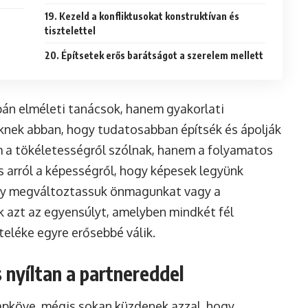
19. Kezeld a konfliktusokat konstruktívan és
tisztelettel
20. Építsetek erős barátságot a szerelem mellett
án elméleti tanácsok, hanem gyakorlati
knek abban, hogy tudatosabban építsék és ápolják
m a tökéletességről szólnak, hanem a folyamatos
és arról a képességről, hogy képesek legyünk
hogy megváltoztassuk önmagunkat vagy a
 azt az egyensúlyt, amelyben mindkét fél
teléke egyre erősebbé válik.
 nyíltan a partnereddel
apköve, mégis sokan küzdenek azzal, hogy