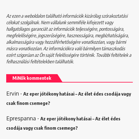
Az ezen a weboldalon található információk kizárólag szórakoztatási
célokat szolgálnak. Nem vállalunk semmiféle kifejezett vagy
hallgatólagos garanciát az információk teljességére, pontosságára,
megfelelőségére, jogszerűségére, hasznosságára, megbízhatóságára,
alkalmasságára vagy hozzáférhetőségére vonatkozóan, vagy bármi
másra vonatkozóan. Az információkra való bármilyen támaszkodás
ezért szigorúan az Ön saját felelősségére történik. További feltételek a
felhasználási feltételekben
találhatók.
MiNők kommentek
Ervin
-
Az eper jótékony hatásai – Az élet édes csodája vagy
csak finom csemege?
Eprespanna
-
Az eper jótékony hatásai – Az élet édes
csodája vagy csak finom csemege?