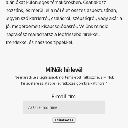
ajánlókat különleges témakörökben. Csatlakozz
hozzánk, és merülj el a női élet összes aspektusában,
legyen szó karrierről, családról, szépségről, vagy akár a
jól megérdemelt kikapcsolódásról. Velünk mindig
naprakész maradhatsz a legfrissebb hírekkel,
trendekkel és hasznos tippekkel.
MiNők hírlevél
Ne maradj le a legfrissebb női témákról! Iratkozz fel a MiNők
hírlevelére az alábbi Feliratkozás gombra kattintva!"
E-mail cím: