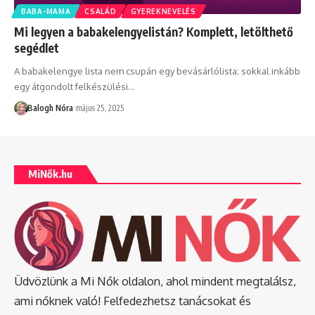
BABA-MAMA
CSALÁD
GYEREKNEVELÉS
Mi legyen a babakelengyelistán? Komplett, letölthető
segédlet
A babakelengye lista nem csupán egy bevásárlólista; sokkal inkább
egy átgondolt felkészülési
…
Balogh Nóra
május 25, 2025
MiNők.hu
Üdvözlünk a Mi Nők oldalon, ahol mindent megtalálsz,
ami nőknek való! Felfedezhetsz tanácsokat és