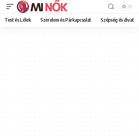
Test és Lélek
Szerelem és Párkapcsolat
Szépség és divat