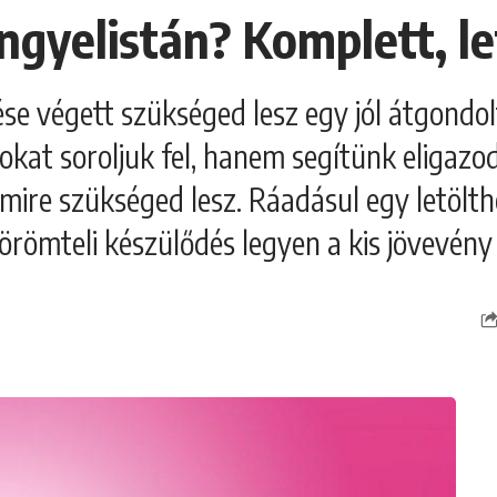
ngyelistán? Komplett, le
lése végett szükséged lesz egy jól átgondo
okat soroljuk fel, hanem segítünk eligaz
amire szükséged lesz. Ráadásul egy letölth
römteli készülődés legyen a kis jövevény