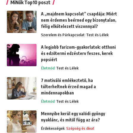
MiNők Top10 poszt
A „majdnem kapcsolat” csapdája: Miért
nem érdemes beérned egy bizonytalan,
félig elkötelezett viszonnyal?
Szerelem és Párkapcsolat
Test és Lélek
A legjobb farizom-gyakorlatok: otthoni
és edzőtermi edzésterv feszes, kerek
popsiért
Életmód
Test és Lélek
7 motiváló emlékeztető, ha
túlterheltnek érzed magad a
mindennapokban
Életmód
Test és Lélek
Mennyibe kerül egy valódi gyöngy
nyaklánc, és mitől függ az ára?
Érdekességek
Szépség és divat