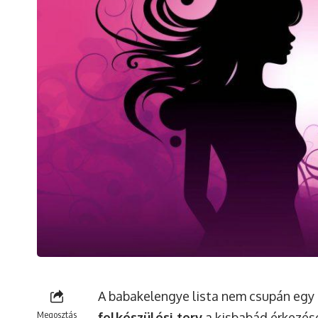
A babakelengye lista nem csupán egy 
Megosztás
felkészülési terv
a kisbabád érkezésé