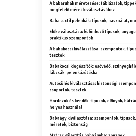
A babaruhák méretezése: táblázatok, tippek
megfelelő méret kiválasztásához
Baba textil pelenkák: típusok, használat, m
Előke választása: különböző típusok, anyago
praktikus szempontok
A babakocsi kiválasztása: szempontok, típu
tesztek
Babakocsi kiegészítők: esővédő, szúnyoghál
lábzsák, pelenkázótáska
Autósülés kiválasztása: biztonsági szempon
csoportok, tesztek
Hordozók és kendők: típusok, előnyök, hátrá
helyes használat
Babaágy kiválasztása: szempontok, típusok,
méretek, biztonság
Matrac választás babaágyba: anyagok,