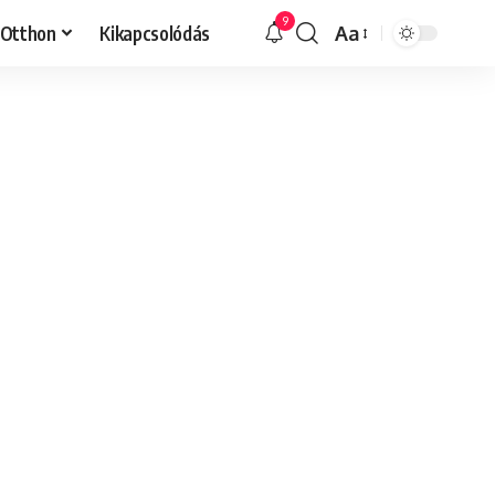
9
Otthon
Kikapcsolódás
Aa
Font
Resizer