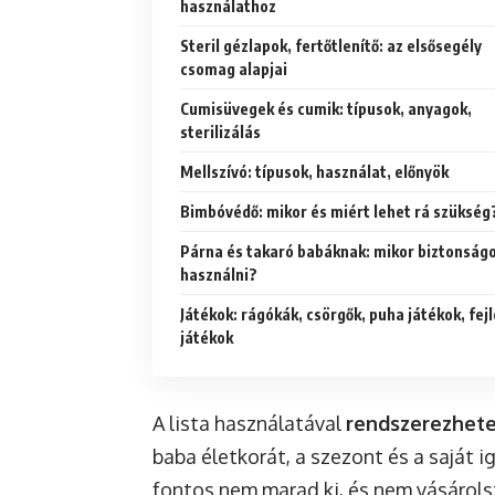
használathoz
Steril gézlapok, fertőtlenítő: az elsősegély
csomag alapjai
Cumisüvegek és cumik: típusok, anyagok,
sterilizálás
Mellszívó: típusok, használat, előnyök
Bimbóvédő: mikor és miért lehet rá szükség
Párna és takaró babáknak: mikor biztonság
használni?
Játékok: rágókák, csörgők, puha játékok, fej
játékok
A lista használatával
rendszerezhet
baba életkorát, a szezont és a saját 
fontos nem marad ki, és nem vásárols