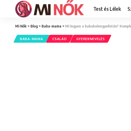
Test és Lélek
S
Mi Nők
>
Blog
>
Baba-mama
>
Mi legyen a babakelengyelistán? Komplet
BABA-MAMA
CSALÁD
GYEREKNEVELÉS