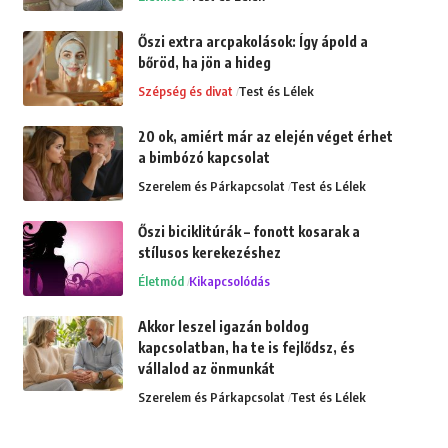
Őszi extra arcpakolások: Így ápold a
bőröd, ha jön a hideg
Szépség és divat
Test és Lélek
20 ok, amiért már az elején véget érhet
a bimbózó kapcsolat
Szerelem és Párkapcsolat
Test és Lélek
Őszi biciklitúrák – fonott kosarak a
stílusos kerekezéshez
Életmód
Kikapcsolódás
Akkor leszel igazán boldog
kapcsolatban, ha te is fejlődsz, és
vállalod az önmunkát
Szerelem és Párkapcsolat
Test és Lélek