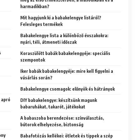
harmadikban?
Mit hagyjunk ki a babakelengye listáról?
Felesleges termékek
Babakelengye lista a különböző évszakokra:
nyári, téli, átmeneti időszak
s
Koraszülött babák babakelengyéje: speciális
szempontok
Iker babák babakelengyéje: mire kell figyelni a
vásárlás során?
Babakelengye csomagok: előnyök és hátrányok
 apró
DIY babakelengye: készítsünk magunk
babaruhákat, takarót, játékokat
A babaszoba berendezése: színválasztás,
bútorok elhelyezése, biztonság
ony
Babafotózás kellékei: ötletek és tippek a szép