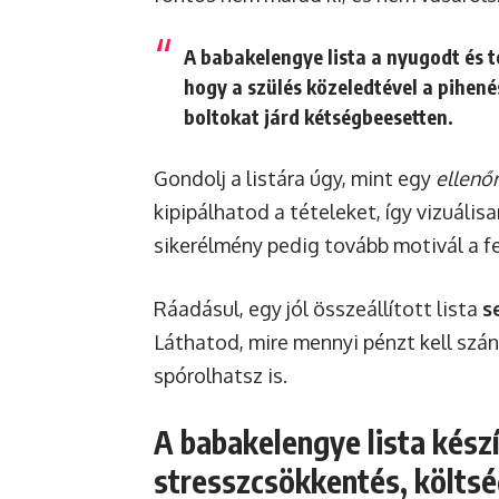
A babakelengye lista a
nyugodt és t
hogy a szülés közeledtével a pihené
boltokat járd kétségbeesetten.
Gondolj a listára úgy, mint egy
ellenőr
kipipálhatod a tételeket, így vizuáli
sikerélmény pedig tovább motivál a f
Ráadásul, egy jól összeállított lista
s
Láthatod, mire mennyi pénzt kell szán
spórolhatsz is.
A babakelengye lista kész
stresszcsökkentés, költs