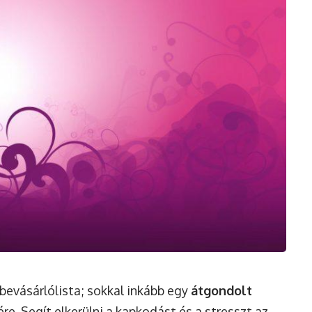
bevásárlólista; sokkal inkább egy
átgondolt
re. Segít elkerülni a kapkodást és a stresszt az