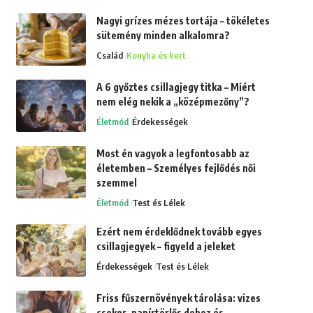
Nagyi grízes mézes tortája – tökéletes
sütemény minden alkalomra?
Család
Konyha és kert
A 6 győztes csillagjegy titka – Miért
nem elég nekik a „középmezőny”?
Életmód
Érdekességek
Most én vagyok a legfontosabb az
életemben – Személyes fejlődés női
szemmel
Életmód
Test és Lélek
Ezért nem érdeklődnek tovább egyes
csillagjegyek – figyeld a jeleket
Érdekességek
Test és Lélek
Friss fűszernövények tárolása: vizes
csokor, papírtörlős doboz és