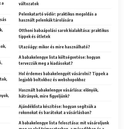
 a
változatok
Pelenkatartó vödör: praktikus megoldás a
osás
használt pelenkák tárolására
k,
Otthoni babaápolási sarok kialakítása: praktikus
tippek és ötletek
sok,
Utazóágy: mikor és mire használható?
A babakelengye lista költségvetése: hogyan
ó,
tervezzük meg a kiadásokat?
Hol érdemes babakelengyét vásárolni? Tippek a
tok,
legjobb boltokhoz és webshopokhoz
Használt babakelengye vásárlása: előnyök,
nyok,
hátrányok, mire figyeljünk?
Ajándéklista készítése: hogyan segítsük a
rokonokat és barátokat a vásárlásban?
A babakelengye lista felosztása: mit vásároljunk
meg az első trimeszterben, a másodikban és a