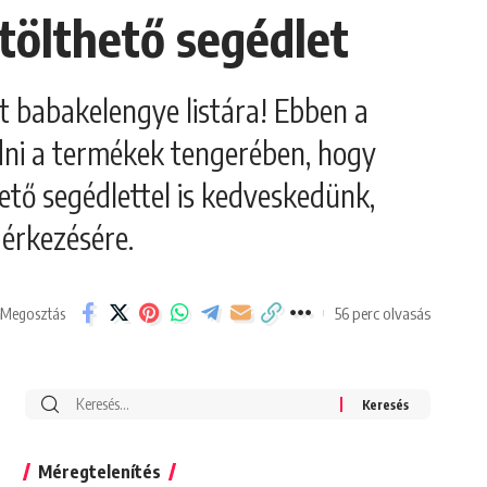
tölthető segédlet
lt babakelengye listára! Ebben a
odni a termékek tengerében, hogy
ető segédlettel is kedveskedünk,
 érkezésére.
56 perc olvasás
Megosztás
Search
for:
Méregtelenítés