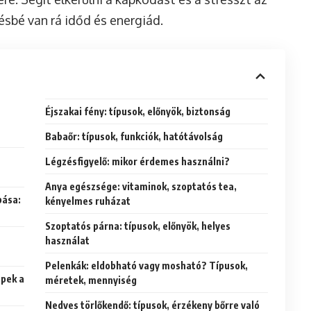
ésbé van rá időd és energiád.
Éjszakai fény: típusok, előnyök, biztonság
Babaőr: típusok, funkciók, hatótávolság
Légzésfigyelő: mikor érdemes használni?
Anya egészsége: vitaminok, szoptatós tea,
bása:
kényelmes ruházat
Szoptatós párna: típusok, előnyök, helyes
használat
Pelenkák: eldobható vagy mosható? Típusok,
ppek a
méretek, mennyiség
Nedves törlőkendő: típusok, érzékeny bőrre való