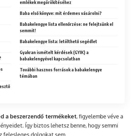
emlékek megörökítéséhez
Baba első könyve: mit érdemes vásárolni?
Babakelengye lista ellenőrzése: ne felejtsünk el
semmit!
Babakelengye lista: letölthető segédlet
Gyakran ismételt kérdések (GYIK) a
?
babakelengyével kapcsolatban
os
További hasznos források a babakelengye
témában
lesztő
ed a beszerzendő termékeket
, figyelembe véve a
igényeidet. Így biztos lehetsz benne, hogy semmi
z felesleges dolgokat sem.