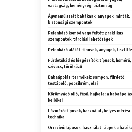
vastagság, keménység, biztonság
Ágynemű szett babáknak: anyagok, minták,
biztonsági szempontok
Pelenkázó komód vagy feltét: praktikus
szempontok, tárolási lehetőségek
Pelenkázó alátét: típusok, anyagok, tisztítá
Fürdetőkád és kiegészítők: típusok, hőmérő,
szivacs, törölköző
Babaápolási termékek: sampon, fürdető,
testápoló, popsikrém, olaj
Körömvágó olló, fésű, hajkefe: a babaápolás
kellékei
Lázmérő: típusok, használat, helyes mérési
technika
Orrszívó: típusok, használat, tippek a haték