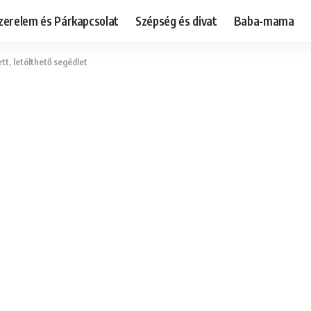
zerelem és Párkapcsolat
Szépség és divat
Baba-mama
t, letölthető segédlet