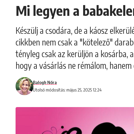
Mi legyen a babakele
Készülj a csodára, de a káosz elkerü
cikkben nem csak a "kötelező" darab
tényleg csak az kerüljön a kosárba, 
hogy a vásárlás ne rémálom, hanem ö
Balogh Nóra
Utolsó módosítás: május 25, 2025 12:24