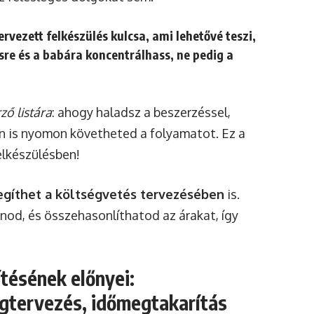
ervezett felkészülés kulcsa
, ami lehetővé teszi,
sre és a babára koncentrálhass, ne pedig a
ző listára
: ahogy haladsz a beszerzéssel,
san is nyomon követheted a folyamatot. Ez a
elkészülésben!
egíthet a költségvetés tervezésében
is.
nod, és összehasonlíthatod az árakat, így
ítésének előnyei:
égtervezés, időmegtakarítás