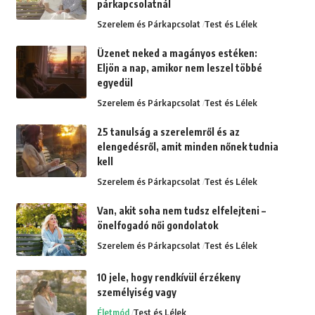
párkapcsolatnál
Szerelem és Párkapcsolat
Test és Lélek
Üzenet neked a magányos estéken:
Eljön a nap, amikor nem leszel többé
egyedül
Szerelem és Párkapcsolat
Test és Lélek
25 tanulság a szerelemről és az
elengedésről, amit minden nőnek tudnia
kell
Szerelem és Párkapcsolat
Test és Lélek
Van, akit soha nem tudsz elfelejteni –
önelfogadó női gondolatok
Szerelem és Párkapcsolat
Test és Lélek
10 jele, hogy rendkívül érzékeny
személyiség vagy
Életmód
Test és Lélek