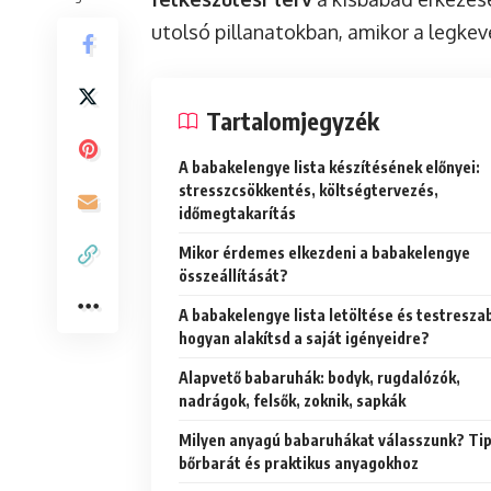
utolsó pillanatokban, amikor a legkev
Tartalomjegyzék
A babakelengye lista készítésének előnyei:
stresszcsökkentés, költségtervezés,
időmegtakarítás
Mikor érdemes elkezdeni a babakelengye
összeállítását?
A babakelengye lista letöltése és testresza
hogyan alakítsd a saját igényeidre?
Alapvető babaruhák: bodyk, rugdalózók,
nadrágok, felsők, zoknik, sapkák
Milyen anyagú babaruhákat válasszunk? Ti
bőrbarát és praktikus anyagokhoz