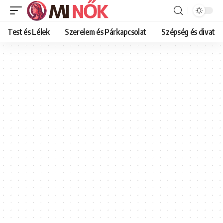
Test és Lélek
Szerelem és Párkapcsolat
Szépség és divat