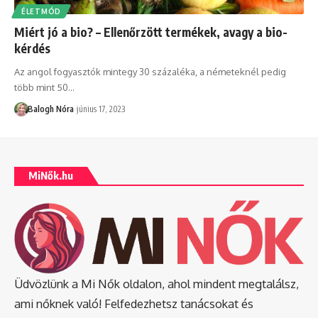
ÉLETMÓD
Miért jó a bio? – Ellenőrzött termékek, avagy a bio-
kérdés
Az angol fogyasztók mintegy 30 százaléka, a németeknél pedig
több mint 50
…
Balogh Nóra
június 17, 2023
MiNők.hu
Üdvözlünk a Mi Nők oldalon, ahol mindent megtalálsz,
ami nőknek való! Felfedezhetsz tanácsokat és