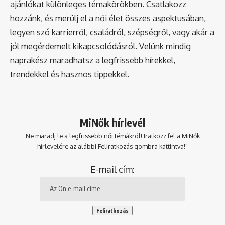
ajánlókat különleges témakörökben. Csatlakozz
hozzánk, és merülj el a női élet összes aspektusában,
legyen szó karrierről, családról, szépségről, vagy akár a
jól megérdemelt kikapcsolódásról. Velünk mindig
naprakész maradhatsz a legfrissebb hírekkel,
trendekkel és hasznos tippekkel.
MiNők hírlevél
Ne maradj le a legfrissebb női témákról! Iratkozz fel a MiNők
hírlevelére az alábbi Feliratkozás gombra kattintva!"
E-mail cím: