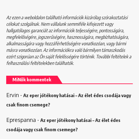
Az ezen a weboldalon található információk kizárólag szórakoztatási
célokat szolgálnak. Nem vállalunk semmiféle kifejezett vagy
hallgatólagos garanciát az információk teljességére, pontosságára,
megfelelőségére, jogszerűségére, hasznosságára, megbízhatóságára,
alkalmasságára vagy hozzáférhetőségére vonatkozóan, vagy bármi
másra vonatkozóan. Az információkra való bármilyen támaszkodás
ezért szigorúan az Ön saját felelősségére történik. További feltételek a
felhasználási feltételekben
találhatók.
MiNők kommentek
Ervin
-
Az eper jótékony hatásai – Az élet édes csodája vagy
csak finom csemege?
Eprespanna
-
Az eper jótékony hatásai – Az élet édes
csodája vagy csak finom csemege?