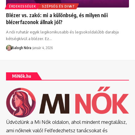
ÉRDEKESSÉGEK
SZÉPSÉG ÉS DIVAT
Blézer vs. zakó: mi a különbség, és milyen női
blézerfazonok állnak jól?
A női ruhatár egyik legikonikusabb és legsokoldalúbb darabja
kétségkívül a blézer. Ez
…
Balogh Nóra
január 4, 2026
MiNők.hu
Üdvözlünk a Mi Nők oldalon, ahol mindent megtalálsz,
ami nőknek való! Felfedezhetsz tanácsokat és