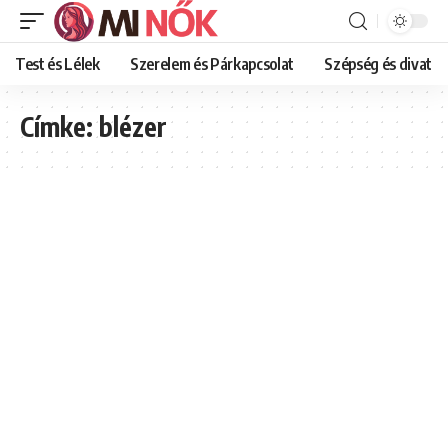
Test és Lélek
Szerelem és Párkapcsolat
Szépség és divat
Címke:
blézer